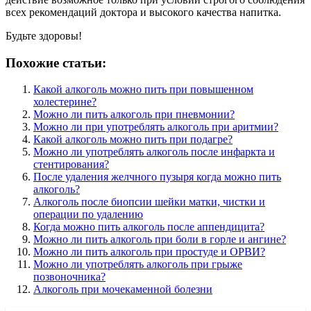
всех рекомендаций доктора и высокого качества напитка.
Будьте здоровы!
Похожие статьи:
Какой алкоголь можно пить при повышенном
холестерине?
Можно ли пить алкоголь при пневмонии?
Можно ли при употреблять алкоголь при аритмии?
Какой алкоголь можно пить при подагре?
Можно ли употреблять алкоголь после инфаркта и
стентирования?
После удаления желчного пузыря когда можно пить
алкоголь?
Алкоголь после биопсии шейки матки, чистки и
операции по удалению
Когда можно пить алкоголь после аппендицита?
Можно ли пить алкоголь при боли в горле и ангине?
Можно ли пить алкоголь при простуде и ОРВИ?
Можно ли употреблять алкоголь при грыже
позвоночника?
Алкоголь при мочекаменной болезни