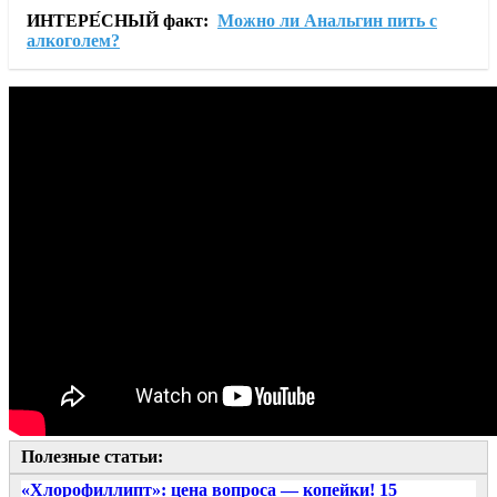
ИНТЕРЕ́СНЫЙ факт:
Можно ли Анальгин пить с
алкоголем?
Полезные статьи:
«Хлорофиллипт»: цена вопроса — копейки! 15