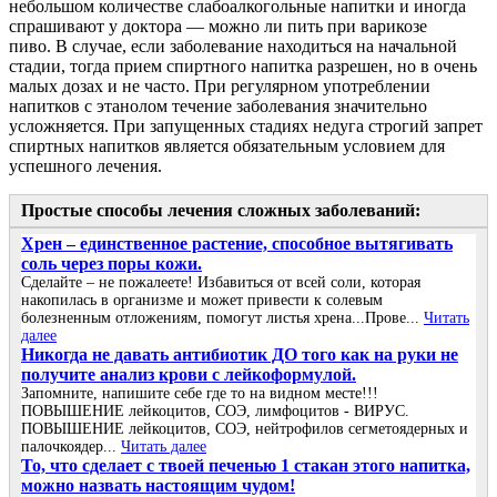
небольшом количестве слабоалкогольные напитки и иногда
спрашивают у доктора — можно ли пить при варикозе
пиво. В случае, если заболевание находиться на начальной
стадии, тогда прием спиртного напитка разрешен, но в очень
малых дозах и не часто. При регулярном употреблении
напитков с этанолом течение заболевания значительно
усложняется. При запущенных стадиях недуга строгий запрет
спиртных напитков является обязательным условием для
успешного лечения.
Простые способы лечения сложных заболеваний:
Хрен – единственное растение, способное вытягивать
соль через поры кожи.
Сделайте – не пожалеете! Избавиться от всей соли, которая
накопилась в организме и может привести к солевым
болезненным отложениям, помогут листья хрена...Прове...
Читать
далее
Никогда не давать антибиотик ДО того как на руки не
получите анализ крови с лейкоформулой.
Запомните, напишите себе где то на видном месте!!!
ПОВЫШЕНИЕ лейкоцитов, СОЭ, лимфоцитов - ВИРУС.
ПОВЫШЕНИЕ лейкоцитов, СОЭ, нейтрофилов сегметоядерных и
палочкоядер...
Читать далее
То, что сделает с твоей печенью 1 стакан этого напитка,
можно назвать настоящим чудом!