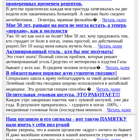
проверенных временем рецептов.
В детстве практически каждая моя простуда затягивалась на две
недели или заканчивалась больницей. А сколько было съедено
антибиотиков… Осмотры, мрачные физкабин�...
Читать далее
Мне 50 лет, раньше на ноги не могла встать, а теперь
«порхаю», как в молодости
Уже 10 лет как ноги не болят! Мне 50 лет, хочу предложить тем,
кто страдает от боли в ногах, очень простой, но действенный
рецепт.Лет 10 назад меня начала мучить боль ...
Читать далее
Активированный уголь - кто бы мог подумать!
Это стоит знать! Полный список проблем, которые решает
активированный уголь.Средство от метеоризма и вздутия Газы
бывают у всех нас. В среднем человек испускае�...
Читать далее
В обязательном порядке жую сушеную гвоздику!
Специально зашла к врачу поблагодарить за такой дельный совет.
Лечебные свойства гвоздики широко используются в китайской
медицине. Эта душистая специя способна �...
Читать далее
Целительная луковая шелуха. ЭТО РАБОТАЕТ!!!
Каждое утро завариваю пакетик чая с луковой шелухой, уже два
года. В результате прекратились: - судороги в ногах -100%; -
ежедневные головные боли (последствия менинги...
Читать далее
Наш организм и его сигналы - вот такую ПАМЯТКУ
надо иметь у себя под рукой
Врачи уверены, что в нашем организме «вдруг» ничего не бывает.
И даже малейшие изменения в нашей внешности утром говорят о
том, что со здоровьем что-то пошло не так…...
Читать далее