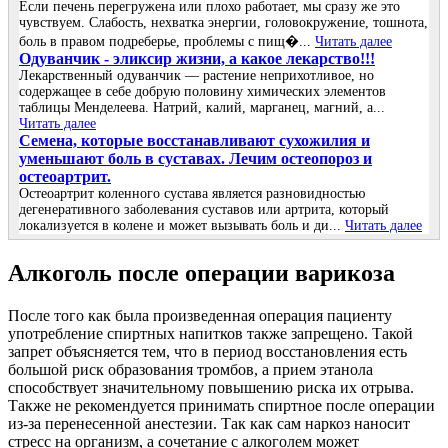
Если печень перегружена или плохо работает, мы сразу же это
чувствуем. Слабость, нехватка энергии, головокружение, тошнота,
боль в правом подреберье, проблемы с пищ�...
Читать далее
Одуванчик - эликсир жизни, а какое лекарство!!!
Лекарственный одуванчик — растение неприхотливое, но
содержащее в себе добрую половину химических элементов
таблицы Менделеева. Натрий, калий, марганец, магний, а...
Читать далее
Семена, которые восстанавливают сухожилия и
уменьшают боль в суставах. Лечим остеопороз и
остеоартрит.
Остеоартрит коленного сустава является разновидностью
дегенеративного заболевания суставов или артрита, который
локализуется в колене и может вызывать боль и ди...
Читать далее
Алкоголь после операции варикоза
После того как была произведенная операция пациенту
употребление спиртных напитков также запрещено. Такой
запрет объясняется тем, что в период восстановления есть
большой риск образования тромбов, а прием этанола
способствует значительному повышению риска их отрыва.
Также не рекомендуется принимать спиртное после операции
из-за перенесенной анестезии. Так как сам наркоз наносит
стресс на организм, а сочетание с алкоголем может