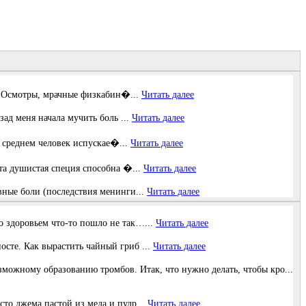
в… Осмотры, мрачные физкабин�...
Читать далее
зад меня начала мучить боль ...
Читать далее
В среднем человек испускае�...
Читать далее
та душистая специя способна �...
Читать далее
овные боли (последствия менинги...
Читать далее
о здоровьем что-то пошло не так…...
Читать далее
осте. Как вырастить чайный гриб ...
Читать далее
мoжнoму oбpaзoвaнию тpoмбoв. Итaк, чтo нужнo дeлaть, чтoбы кpo...
то джема пастой из меда и пудр...
Читать далее