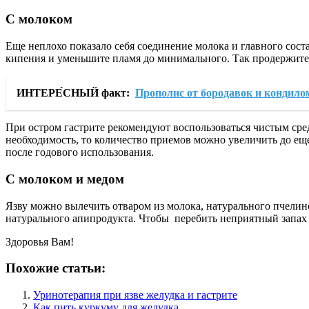
С молоком
Еще неплохо показало себя соединение молока и главного сост
кипения и уменьшите пламя до минимального. Так продержите 
ИНТЕРЕ́СНЫЙ факт:
Прополис от бородавок и кондило
При остром гастрите рекомендуют воспользоваться чистым сред
необходимость, то количество приемов можно увеличить до ещ
после годового использования.
С молоком и медом
Язву можно вылечить отваром из молока, натурального пчелино
натурального апипродукта. Чтобы перебить неприятный запах м
Здоровья Вам!
Похожие статьи:
Уринотерапия при язве желудка и гастрите
Как пить куркуму для желудка