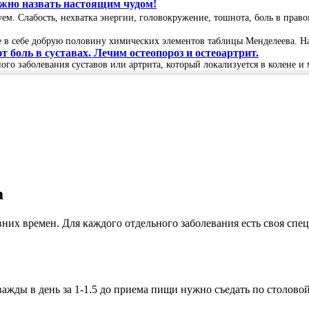
можно назвать настоящим чудом!
вуем. Слабость, нехватка энергии, головокружение, тошнота, боль в пра
в себе добрую половину химических элементов таблицы Менделеева. Нат
боль в суставах. Лечим остеопороз и остеоартрит.
ого заболевания суставов или артрита, который локализуется в колене и 
а
их времен. Для каждого отдельного заболевания есть своя спец
ажды в день за 1-1.5 до приема пищи нужно съедать по столово