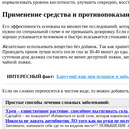
нормализовать уровень кислотности, улучшить секрецию, восс
Применение средства и противопоказа
Его эффективность основана на множестве исследований, котор
нужно по специальной схеме и не превышать дозировку. Если н
хорошо усваивается человеком и быстро всасывается стенками 
Желательно использовать вещество без добавок. Так как храни
Проводить прием лучше всего после сна за 30-40 минут до еды
суточная доза должна составлять не менее десертной ложки, зап
чайной ложки.
ИНТЕРЕ́СНЫЙ факт:
Барсучий жир при псориазе и заб
Если он сложно переносится в чистом виде, то можно добавить
Простые способы лечения сложных заболеваний:
Хрен – единственное растение, способное вытягивать соль
Сделайте – не пожалеете! Избавиться от всей соли, которая накопила
Никогда не давать антибиотик ДО того как на руки не пол
Запомните, напишите себе где то на видном месте!!! ПОВЫШЕНИЕ 