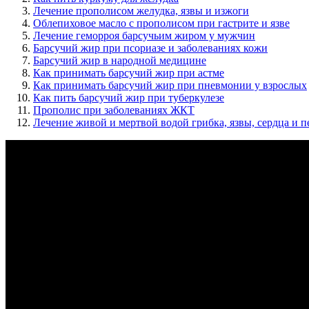
Лечение прополисом желудка, язвы и изжоги
Облепиховое масло с прополисом при гастрите и язве
Лечение геморроя барсучьим жиром у мужчин
Барсучий жир при псориазе и заболеваниях кожи
Барсучий жир в народной медицине
Как принимать барсучий жир при астме
Как принимать барсучий жир при пневмонии у взрослых
Как пить барсучий жир при туберкулезе
Прополис при заболеваниях ЖКТ
Лечение живой и мертвой водой грибка, язвы, сердца и п