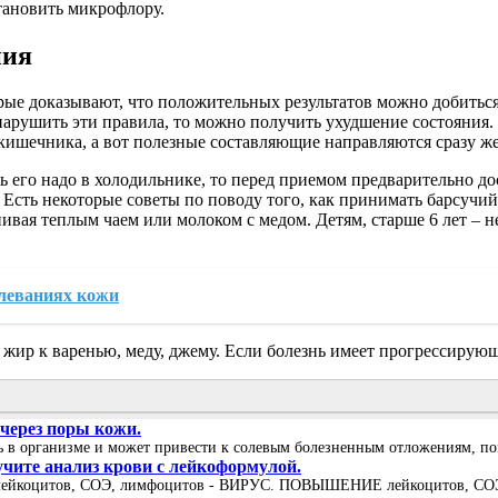
тановить микрофлору.
ния
ые доказывают, что положительных результатов можно добиться 
арушить эти правила, то можно получить ухудшение состояния. 
кишечника, а вот полезные составляющие направляются сразу же
ть его надо в холодильнике, то перед приемом предварительно д
. Есть некоторые советы по поводу того, как принимать барсучий
ивая теплым чаем или молоком с медом. Детям, старше 6 лет – не 
олеваниях кожи
 жир к варенью, меду, джему. Если болезнь имеет прогрессирующ
 через поры кожи.
сь в организме и может привести к солевым болезненным отложениям, пом
учите анализ крови с лейкоформулой.
лейкоцитов, СОЭ, лимфоцитов - ВИРУС. ПОВЫШЕНИЕ лейкоцитов, СОЭ, 