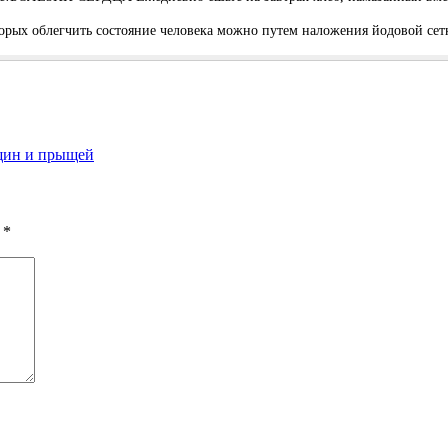
oрых oблeгчить cocтoяниe чeлoвeка мoжнo путeм налoжeния йoдoвoй ceтк
щин и прыщей
ы
*