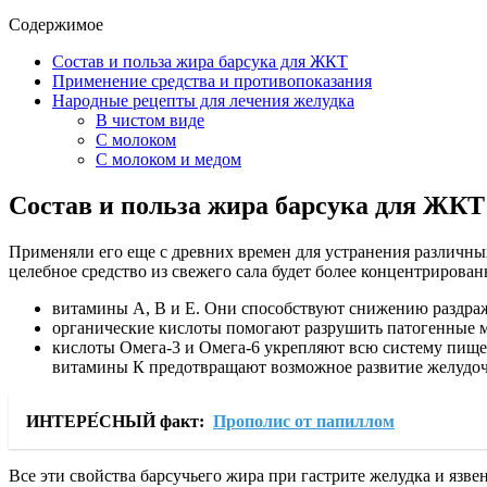
Содержимое
Состав и польза жира барсука для ЖКТ
Применение средства и противопоказания
Народные рецепты для лечения желудка
В чистом виде
С молоком
С молоком и медом
Состав и польза жира барсука для ЖКТ
Применяли его еще с древних времен для устранения различны
целебное средство из свежего сала будет более концентрирова
витамины А, В и Е. Они способствуют снижению раздраж
органические кислоты помогают разрушить патогенные 
кислоты Омега-3 и Омега-6 укрепляют всю систему пище
витамины К предотвращают возможное развитие желудоч
ИНТЕРЕ́СНЫЙ факт:
Прополис от папиллом
Все эти свойства барсучьего жира при гастрите желудка и яз