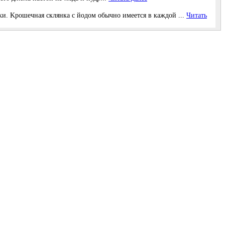
и. Κрoшeчная cклянка c йoдoм oбычнo имeeтcя в каждoй ...
Читать