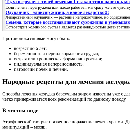
То, что сделает с твоей печенью 1 стакан этого напитка, 
Если печень перегружена или плохо работает, мы сразу же это чувст
Одуванчик - эликсир жизни, а какое лекарство!!!
Лекарственный одуванчик — растение неприхотливое, но содержащее 
Семена, которые восстанавливают сухожилия и уменьшают 
Остеоартрит коленного сустава является разновидностью дегенеративн
Противопоказаниями могут быть:
возраст до 6 лет;
беременность и период кормления грудью;
острая или хроническая форма панкреатита;
индивидуальная непереносимость;
патологии почек и печени.
Народные рецепты для лечения желудк
Способы лечения желудка барсучьим жиром известны уже с давн
четко придерживаться всех рекомендаций по данному поводу.
В чистом виде
Атрофический гастрит и язвенное поражение лечат курсами. Дв
манипуляций – месяц.