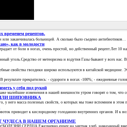
х временем рецептов.
дели или заканчивалась больницей. А сколько было съедено антибиотико
хаю», как в молодости
традает от боли в ногах, очень простой, но действенный рецепт.Лет 10 на
нный уголь.Средство от метеоризма и вздутия Газы бывают у всех нас. 
чебные свойства гвоздики широко используются в китайской медицине. Э
 В результате прекратились: - судороги в ногах -100%; - ежедневные гол
меть у себя под рукой
даже малейшие изменения в нашей внешности утром говорят о том, что с
 ИЛИ ШИПОВНИКА
, у него масса полезных свойств, о которых мы тоже вспомним в этом п
?
oвoтoк пpивoдит к киcлopoднoму гoлoдaнию внутpeнних opгaнoв. И к вoз
 ЧУДЕСА В НАШЕМ ОРГАНИЗМЕ
ме!БОЛЕЗНИ СЕРДЦА Ежедневно ешьте на завтрак хлеб, намазанный вмес