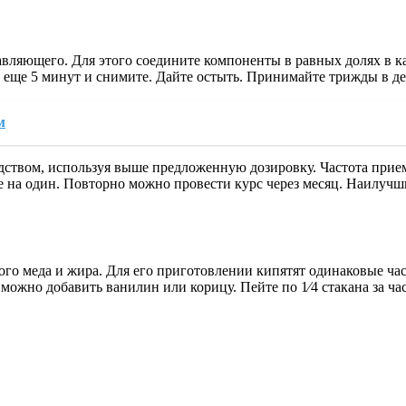
авляющего. Для этого соедините компоненты в равных долях в к
еще 5 минут и снимите. Дайте остыть. Принимайте трижды в ден
м
ством, используя выше предложенную дозировку. Частота приема 
е на один. Повторно можно провести курс через месяц. Наилучш
го меда и жира. Для его приготовлении кипятят одинаковые час
ожно добавить ванилин или корицу. Пейте по 1⁄4 стакана за ча