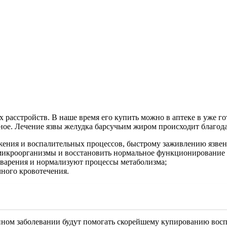
х расстройств. В наше время его купить можно в аптеке в уже 
нное. Лечение язвы желудка барсучьим жиром происходит благод
ения и воспалительных процессов, быстрому заживлению язвен
микроорганизмы и восстановить нормальное функционирование
варения и нормализуют процессы метаболизма;
ного кровотечения.
венном заболевании будут помогать скорейшему купированию вос