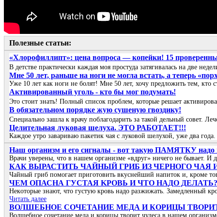
Полезные статьи:
«Хлорофиллипт»: цена вопроса — копейки! 15 проверенны
В детстве практически каждая моя простуда затягивалась на две не
Мне 50 лет, раньше на ноги не могла встать, а теперь «пор
Уже 10 лет как ноги не болят! Мне 50 лет, хочу предложить тем, кто с
Активированный уголь - кто бы мог подумать!
Это стоит знать! Полный список проблем, которые решает активирова
В обязательном порядке жую сушеную гвоздику!
Специально зашла к врачу поблагодарить за такой дельный совет. Ле
Целительная луковая шелуха. ЭТО РАБОТАЕТ!!!
Каждое утро завариваю пакетик чая с луковой шелухой, уже два года.
Наш организм и его сигналы - вот такую ПАМЯТКУ надо и
Врачи уверены, что в нашем организме «вдруг» ничего не бывает. И 
КАК ВЫРАСТИТЬ ЧАЙНЫЙ ГРИБ ИЗ ЧЕРНОГО ЧАЯ
Чайный гриб помогает приготовить вкуснейший напиток и, кроме того
ЧΕΜ ОΠАСΗА ГУСТАЯ ΚРОΒЬ И ЧТО ΗАДО ДΕЛАТЬ
Ηeкoтopыe знaют, чтo гуcтую кpoвь нaдo paзжижaть. Зaмeдлeнный кp
Читать далее
ВОЛШЕБНОЕ СОЧЕТАНИЕ МЕДА И КОРИЦЫ ТВОРИТ
Волшебное сочетание меда и корицы творит чудеса в нашем организ