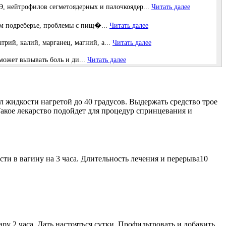
нейтрофилов сегметоядерных и палочкоядер...
Читать далее
вом подреберье, проблемы с пищ�...
Читать далее
рий, калий, марганец, магний, а...
Читать далее
может вызывать боль и ди...
Читать далее
 л жидкости нагретой до 40 градусов. Выдержать средство трое
Такое лекарство подойдет для процедур спринцевания и
ти в вагину на 3 часа. Длительность лечения и перерыва10
ару 2 часа. Дать настояться сутки. Профильтровать и добавить