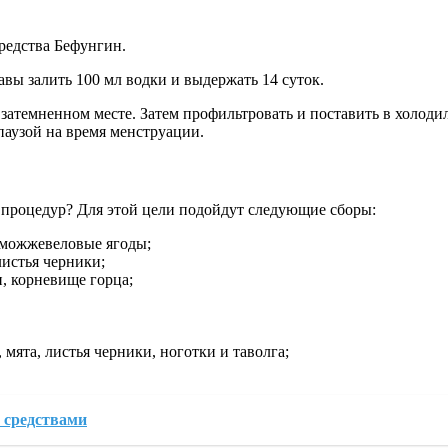
редства Бефунгин.
вы залить 100 мл водки и выдержать 14 суток.
в затемненном месте. Затем профильтровать и поставить в холоди
паузой на время менструации.
 процедур? Для этой цели подойдут следующие сборы:
, можжевеловые ягоды;
листья черники;
и, корневище горца;
 мята, листья черники, ноготки и таволга;
 средствами