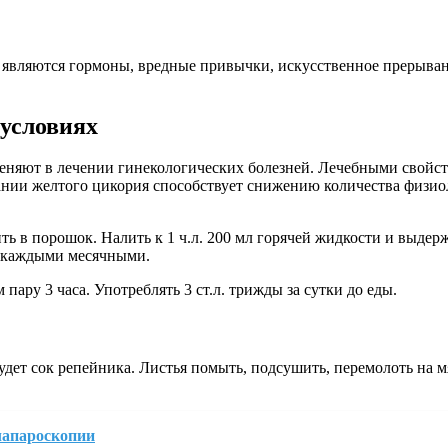
являются гормоны, вредные привычки, искусственное прерыван
 условиях
меняют в лечении гинекологических болезней. Лечебными свойств
овании желтого цикория способствует снижению количества физи
 в порошок. Налить к 1 ч.л. 200 мл горячей жидкости и выдерж
ед каждыми месячными.
пару 3 часа. Употреблять 3 ст.л. трижды за сутки до еды.
дет сок репейника. Листья помыть, подсушить, перемолоть на м
 лапароскопии