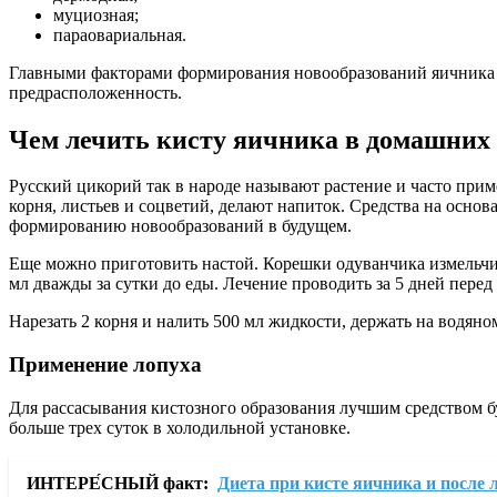
муциозная;
параовариальная.
Главными факторами формирования новообразований яичника 
предрасположенность.
Чем лечить кисту яичника в домашних
Русский цикорий так в народе называют растение и часто при
корня, листьев и соцветий, делают напиток. Средства на осн
формированию новообразований в будущем.
Еще можно приготовить настой. Корешки одуванчика измельчить
мл дважды за сутки до еды. Лечение проводить за 5 дней пер
Нарезать 2 корня и налить 500 мл жидкости, держать на водяном 
Применение лопуха
Для рассасывания кистозного образования лучшим средством бу
больше трех суток в холодильной установке.
ИНТЕРЕ́СНЫЙ факт:
Диета при кисте яичника и после