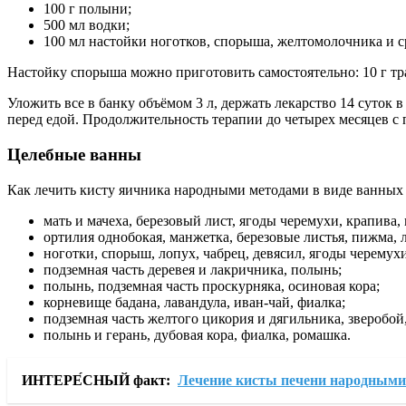
100 г полыни;
500 мл водки;
100 мл настойки ноготков, спорыша, желтомолочника и с
Настойку спорыша можно приготовить самостоятельно: 10 г тра
Уложить все в банку объёмом 3 л, держать лекарство 14 суток 
перед едой. Продолжительность терапии до четырех месяцев с 
Целебные ванны
Как лечить кисту яичника народными методами в виде ванных
мать и мачеха, березовый лист, ягоды черемухи, крапива
ортилия однобокая, манжетка, березовые листья, пижма, 
ноготки, спорыш, лопух, чабрец, девясил, ягоды черемух
подземная часть деревея и лакричника, полынь;
полынь, подземная часть проскурняка, осиновая кора;
корневище бадана, лавандула, иван-чай, фиалка;
подземная часть желтого цикория и дягильника, зверобой,
полынь и герань, дубовая кора, фиалка, ромашка.
ИНТЕРЕ́СНЫЙ факт:
Лечение кисты печени народными