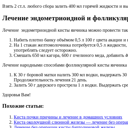
Взять 2 ст.л. любого сбора залить 400 мл горячей жидкости и 
Лечение эндометриоидной и фолликуля
Лечение эндометриоидной кисты яичника можно провести так
Набить плотно банку объёмом 0,5 л 100 г цвета акации и 
На 1 стакан желтомолочника потребуется 0,5 л жидкости, 
употреблять следует осторожно.
Смешать 650 мл кагора, 600 г пчелиного меда, добавить 4
Лечение народными способами фолликулярной кисты яичника
К 30 г боровой матки налить 300 мл водки, выдержать 30
Продолжительность лечения 21 день.
Залить 50 г даурского прострела 1 л водки. Выдержать ср
Здоровья Вам!
Похожие статьи:
Киста почки причины и лечение в домашних условиях
Киста околоушной слюнной железы — лечение без опера
Лечение без операции кисты бартолиновой железы