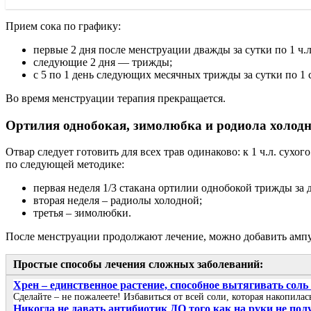
Прием сока по графику:
первые 2 дня после менструации дважды за сутки по 1 ч.л
следующие 2 дня — трижды;
с 5 по 1 день следующих месячных трижды за сутки по 1 с
Во время менструации терапия прекращается.
Ортилия однобокая, зимолюбка и родиола холод
Отвар следует готовить для всех трав одинаково: к 1 ч.л. сух
по следующей методике:
первая неделя 1/3 стакана ортилии однобокой трижды за д
вторая неделя – радиолы холодной;
третья – зимолюбки.
После менструации продолжают лечение, можно добавить ампу
Простые способы лечения сложных заболеваний:
Хрен – единственное растение, способное вытягивать соль
Сделайте – не пожалеете! Избавиться от всей соли, которая накопила
Никогда не давать антибиотик ДО того как на руки не пол