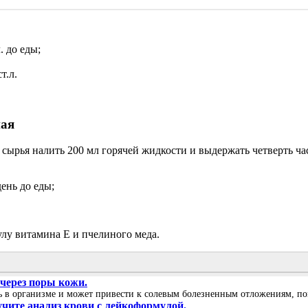
. до еды;
т.л.
ная
ого сырья налить 200 мл горячей жидкости и выдержать четверть
ень до еды;
лу витамина Е и пчелиного меда.
 через поры кожи.
сь в организме и может привести к солевым болезненным отложениям, пом
учите анализ крови с лейкоформулой.