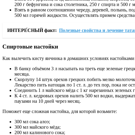
200 г бефунгина и сока столетника, 250 г спирта и 500 г 
Взять в равном соотношении череду, деревей, полынь, по
500 мл горячей жидкости. Осуществлять примем средства 
ИНТЕРЕ́СНЫЙ факт:
Полезные свойства и лечение та
Спиртовые настойки
Как вылечить кисту яичника в домашних условиях настойками 
В банку объёмом 3 л насыпать на треть еще зеленые грецк
месяца.
Скорлупу 14 штук орехов грецких побить мелко молоточко
Лекарство пить натощак по 1 ст. л. до тех пор, пока не ос
Соединить 1 л майского мёда с 1 кг нарезанных зеленых г
К 4 ст. л. кедровых орехов налить 500 мл водки, выдержа
паузами на 10 дней через месяц.
Поможет еще сложная настойка, для которой возьмите:
300 мл сока алоэ;
300 мл майского мёда;
200 мл калинового сока;