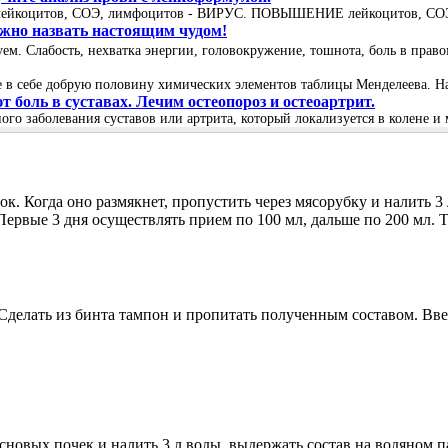
лейкоцитов, СОЭ, лимфоцитов - ВИРУС. ПОВЫШЕНИЕ лейкоцитов, СОЭ, 
можно назвать настоящим чудом!
вуем. Слабость, нехватка энергии, головокружение, тошнота, боль в пра
в себе добрую половину химических элементов таблицы Менделеева. Нат
боль в суставах. Лечим остеопороз и остеоартрит.
ого заболевания суставов или артрита, который локализуется в колене и 
ок. Когда оно размякнет, пропустить через мясорубку и налить 3
 Первые 3 дня осуществлять прием по 100 мл, дальше по 200 мл. 
делать из бинта тампон и пропитать полученным составом. Ввес
основых почек и налить 3 л воды, выдержать состав на водяном п