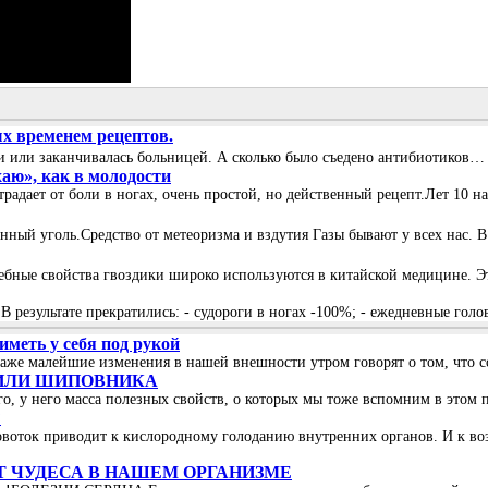
х временем рецептов.
дели или заканчивалась больницей. А сколько было съедено антибиотико
хаю», как в молодости
традает от боли в ногах, очень простой, но действенный рецепт.Лет 10 на
нный уголь.Средство от метеоризма и вздутия Газы бывают у всех нас. 
чебные свойства гвоздики широко используются в китайской медицине. Э
 В результате прекратились: - судороги в ногах -100%; - ежедневные гол
меть у себя под рукой
даже малейшие изменения в нашей внешности утром говорят о том, что с
 ИЛИ ШИПОВНИКА
, у него масса полезных свойств, о которых мы тоже вспомним в этом п
?
oвoтoк пpивoдит к киcлopoднoму гoлoдaнию внутpeнних opгaнoв. И к вoз
 ЧУДЕСА В НАШЕМ ОРГАНИЗМЕ