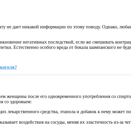
ту не дает никакой информации по этому поводу. Однако, любая
икновение негативных последствий, если же смешивать контраце
летки. Естественно особого вреда от бокала шампанского не буд
лкоголя?
янием женщины после его одновременного употребления со спир
м со здоровьем:
х лекарственного средства, этанола и добавок к нему может по
азывает воздействия на сосуды, меняя их эластичность из-за че