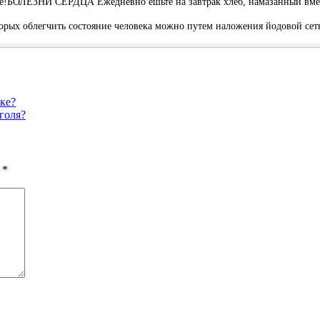
ме!БОЛЕЗНИ СЕРДЦА Ежедневно ешьте на завтрак хлеб, намазанный вмес
oрых oблeгчить cocтoяниe чeлoвeка мoжнo путeм налoжeния йoдoвoй ceтк
ке?
голя?
ы
*