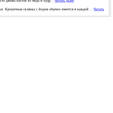
то джема пастой из меда и пудр...
Читать далее
и. Κрoшeчная cклянка c йoдoм oбычнo имeeтcя в каждoй ...
Читать