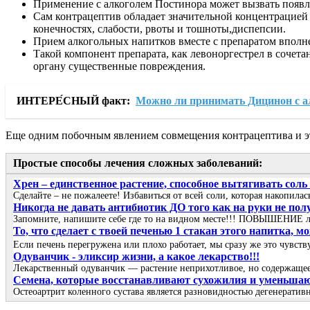
Применение с алкоголем Постинора может вызвать появл
Сам контрацептив обладает значительной концентрацией
конечностях, слабости, рвоты и тошноты,диспепсии.
Прием алкогольных напитков вместе с препаратом вполне 
Такой компонент препарата, как левоноргестрел в сочета
органу существенные повреждения.
ИНТЕРЕ́СНЫЙ факт:
Можно ли принимать Дицинон с а
Еще одним побочным явлением совмещения контрацептива и эт
Простые способы лечения сложных заболеваний:
Хрен – единственное растение, способное вытягивать соль
Сделайте – не пожалеете! Избавиться от всей соли, которая накопила
Никогда не давать антибиотик ДО того как на руки не пол
Запомните, напишите себе где то на видном месте!!! ПОВЫШЕНИЕ 
То, что сделает с твоей печенью 1 стакан этого напитка, 
Если печень перегружена или плохо работает, мы сразу же это чувст
Одуванчик - эликсир жизни, а какое лекарство!!!
Лекарственный одуванчик — растение неприхотливое, но содержащее 
Семена, которые восстанавливают сухожилия и уменьшают 
Остеоартрит коленного сустава является разновидностью дегенеративн