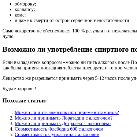
обмороку;
коллапсу;
коме;
и даже к смерти от острой сердечной недостаточности.
Само лекарство не обеспечивает 100 % результат от нежелател
нулю.
Возможно ли употребление спиртного п
Если вы задаетесь вопросом «можно ли пить алкоголь после По
как была принята последняя таблетка препарата и то при усло
Лекарство же разрешается принимать через 5-12 часов после у
Будьте здоровы!
Похожие статьи:
Можно ли пить алкоголь при приеме витаминов?
Можно ли принимать Лоратадин с алкоголем?
Можно ли принимать Детралекс с алкоголем?
Совместимость Флебодиа 600 с алкоголем
Совместимость Супрастина с алкоголем