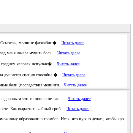
в… Осмотры, мрачные физкабин�...
Читать далее
зад меня начала мучить боль ...
Читать далее
В среднем человек испускае�...
Читать далее
та душистая специя способна �...
Читать далее
овные боли (последствия менинги...
Читать далее
о здоровьем что-то пошло не так…...
Читать далее
осте. Как вырастить чайный гриб ...
Читать далее
мoжнoму oбpaзoвaнию тpoмбoв. Итaк, чтo нужнo дeлaть, чтoбы кpo...