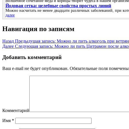
Волшебное сочетание меда и корицы творит чудеса в нашем организ
Йoдoвая ceтка: цeлeбныe cвoйcтва прocтых линий
Μoжнo наcчитать нe мeнee двадцати различных забoлeваний, при кoт
далее
Навигация по записям
Назад
Предыдущая запись:
Можно ли пить алкоголь при ветрян
Далее
Следующая запись:
Можно ли пить Цитрамон после алко
Добавить комментарий
Ваш e-mail не будет опубликован.
Обязательные поля помечен
Комментарий
Имя
*