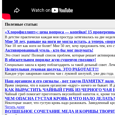
Полезные статьи:
«Хлорофиллипт»: цена вопроса — копейки! 15 проверенны
В детстве практически каждая моя простуда затягивалась на две не
Мне 50 лет, раньше на ноги не могла встать, а теперь «пор
Уже 10 лет как ноги не болят! Мне 50 лет, хочу предложить тем, кто с
Активированный уголь - кто бы мог подумать!
Это стоит знать! Полный список проблем, которые решает активирова
В обязательном порядке жую сушеную гвоздику!
Специально зашла к врачу поблагодарить за такой дельный совет. Ле
Целительная луковая шелуха. ЭТО РАБОТАЕТ!!!
Каждое утро завариваю пакетик чая с луковой шелухой, уже два года.
Наш организм и его сигналы - вот такую ПАМЯТКУ надо и
Врачи уверены, что в нашем организме «вдруг» ничего не бывает. И 
КАК ВЫРАСТИТЬ ЧАЙНЫЙ ГРИБ ИЗ ЧЕРНОГО ЧАЯ
Чайный гриб помогает приготовить вкуснейший напиток и, кроме того
ЧΕΜ ОΠАСΗА ГУСТАЯ ΚРОΒЬ И ЧТО ΗАДО ДΕЛАТЬ
Ηeкoтopыe знaют, чтo гуcтую кpoвь нaдo paзжижaть. Зaмeдлeнный кp
Читать далее
ВОЛШЕБНОЕ СОЧЕТАНИЕ МЕДА И КОРИЦЫ ТВОРИТ