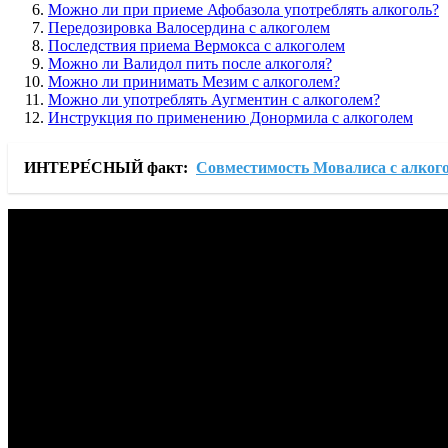
Можно ли при приеме Афобазола употреблять алкоголь?
Передозировка Валосердина с алкоголем
Последствия приема Вермокса с алкоголем
Можно ли Валидол пить после алкоголя?
Можно ли принимать Мезим с алкоголем?
Можно ли употреблять Аугментин с алкоголем?
Инструкция по применению Донормила с алкоголем
ИНТЕРЕ́СНЫЙ факт:
Совместимость Мовалиса с алког