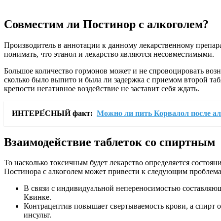
Совместим ли Постинор с алкоголем?
Производитель в аннотации к данному лекарственному препара
понимать, что этанол и лекарство являются несовместимыми.
Большое количество гормонов может и не спровоцировать возн
сколько было выпито и была ли задержка с приемом второй таб
крепости негативное воздействие не заставит себя ждать.
ИНТЕРЕ́СНЫЙ факт:
Можно ли пить Корвалол после а
Взаимодействие таблеток со спиртным
То насколько токсичным будет лекарство определяется состо
Постинора с алкоголем может привести к следующим проблема
В связи с индивидуальной непереносимостью составляющи
Квинке.
Контрацептив повышает свертываемость крови, а спирт ок
инсульт.