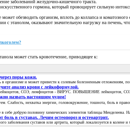
ение заболеваний желудочно-кишечного тракта.
 искусственного гормона, который провоцирует сильную инток
может обезводить организм, вплоть до коллапса и коматозного 
нии с этанолом, оказывают значительную нагрузку на печень, что
лкоголем?
анола может стать кровотечение, приводящее к:
 через поры кожи.
сь в организме и может привести к солевым болезненным отложениям, пом
учите анализ крови с лейкоформулой.
лейкоцитов, СОЭ, лимфоцитов - ВИРУС. ПОВЫШЕНИЕ лейкоцитов, СОЭ, 
можно назвать настоящим чудом!
вуем. Слабость, нехватка энергии, головокружение, тошнота, боль в пра
в себе добрую половину химических элементов таблицы Менделеева. Нат
боль в суставах. Лечим остеопороз и остеоартрит.
ого заболевания суставов или артрита, который локализуется в колене и 