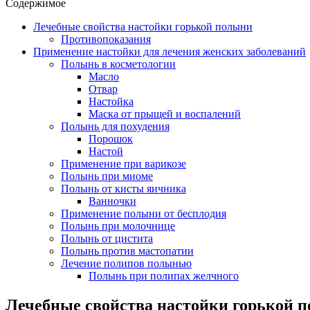
Содержимое
Лечебные свойства настойки горькой полыни
Противопоказания
Применение настойки для лечения женских заболеваний
Полынь в косметологии
Масло
Отвар
Настойка
Маска от прыщей и воспалений
Полынь для похудения
Порошок
Настой
Применение при варикозе
Полынь при миоме
Полынь от кисты яичника
Ванночки
Применение полыни от бесплодия
Полынь при молочнице
Полынь от цистита
Полынь против мастопатии
Лечение полипов полынью
Полынь при полипах желчного
Лечебные свойства настойки горькой 