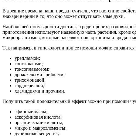
В древние времена наши предки считали, что растению свойств
знахари верили в то, что оно может отпугивать злые духи.
Наибольшей популярности достигла среди прочих разновидносте
приготовления используют надземную часть растения, кроме 
микроорганизмов, которые населяют наш организм и вредят нам
Так например, в гинекологии при ее помощи можно справится 
уреплазмой;
гонококками;
токсоплазмозом;
дрожжевыми грибками;
трихомонадой;
гарднереллой;
хламидиями и прочими.
Получить такой положительный эффект можно при помощи чудо
эфирные масла;
аскорбиновая кислота;
органические кислоты;
микро и макроэлементы;
дубильные вещества;