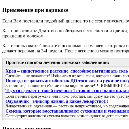
Применение при варикозе
Если Вам поставили подобный диагноз, то не стоит опускать р
Как приготовить: Для этого необходимо взять листки и цветки
прокисшим молоком.
Как использовать: Сложите в несколько раз марлевые отрезки
делают перерыв на 3-4 недели. После чего снова можно повтор
Простые способы лечения сложных заболеваний:
Хрен – единственное растение, способное вытягивать соль
Сделайте – не пожалеете! Избавиться от всей соли, которая накопила
Никогда не давать антибиотик ДО того как на руки не пол
Запомните, напишите себе где то на видном месте!!! ПОВЫШЕНИЕ 
То, что сделает с твоей печенью 1 стакан этого напитка, 
Если печень перегружена или плохо работает, мы сразу же это чувст
Одуванчик - эликсир жизни, а какое лекарство!!!
Лекарственный одуванчик — растение неприхотливое, но содержащее 
Семена, которые восстанавливают сухожилия и уменьшают 
Остеоартрит коленного сустава является разновидностью дегенеративн
Полынь при миоме