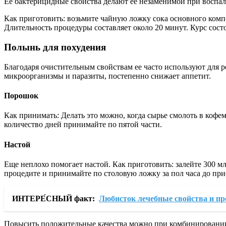
Ее бактерицидные свойства делают ее незаменимой при воспа
Как приготовить: возьмите чайную ложку сока основного комп
Длительность процедуры составляет около 20 минут. Курс сост
Полынь для похудения
Благодаря очистительным свойствам ее часто используют для
микроорганизмы и паразиты, постепенно снижает аппетит.
Порошок
Как принимать: Делать это можно, когда сырье смолоть в кофе
количество дней принимайте по пятой части.
Настой
Еще неплохо помогает настой. Как приготовить: залейте 300 м
процедите и принимайте по столовую ложку за пол часа до пр
ИНТЕРЕ́СНЫЙ факт:
Любисток лечебные свойства и п
Повысить положительные качества можно при комбинировании 