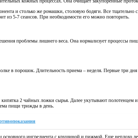
лительных кожных процессах. Она очищает закупоренные проток
онента и столько же ромашки, столовую бодяги. Все тщательно 
оит из 5-7 сеансов. При необходимости его можно повторить.
 решения проблемы лишнего веса. Она нормализует процессы пи
молке в порошок. Длительность приема – неделя. Первые три дня
л кипятка 2 чайных ложки сырья. Далее укутывают полотенцем и
иема пищи трижды в день.
ротивопоказания
основного ингредиента с крушиной и пижмой. Еще неплохо дей