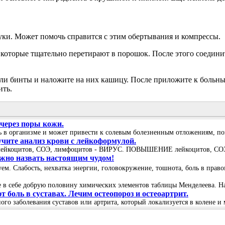
уки. Может помочь справится с этим обертывания и компрессы.
, которые тщательно перетирают в порошок. После этого соедин
 или бинты и наложите на них кашицу. После приложите к больн
ить.
 через поры кожи.
сь в организме и может привести к солевым болезненным отложениям, пом
учите анализ крови с лейкоформулой.
лейкоцитов, СОЭ, лимфоцитов - ВИРУС. ПОВЫШЕНИЕ лейкоцитов, СОЭ, 
можно назвать настоящим чудом!
вуем. Слабость, нехватка энергии, головокружение, тошнота, боль в пра
в себе добрую половину химических элементов таблицы Менделеева. Нат
боль в суставах. Лечим остеопороз и остеоартрит.
ого заболевания суставов или артрита, который локализуется в колене и 