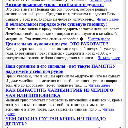
Активированный уголь - кто бы мог подумать!
Это стоит знать! Полный список проблем, которые решает
активированный уголь.Средство от метеоризма и вздутия Газы
бывают у всех нас. В среднем человек испускае�...
Читать далее
В обязательном порядке жую сушеную гвоздику!
Специально зашла к врачу поблагодарить за такой дельный совет.
Лечебные свойства гвоздики широко используются в китайской
медицине. Эта душистая специя способна �...
Читать далее
Целительная луковая шелуха. ЭТО РАБОТАЕТ!!!
Каждое утро завариваю пакетик чая с луковой шелухой, уже два
года. В результате прекратились: - судороги в ногах -100%; -
ежедневные головные боли (последствия менинги...
Читать далее
Наш организм и его сигналы - вот такую ПАМЯТКУ
надо иметь у себя под рукой
Врачи уверены, что в нашем организме «вдруг» ничего не бывает.
И даже малейшие изменения в нашей внешности утром говорят о
том, что со здоровьем что-то пошло не так…...
Читать далее
КАК ВЫРАСТИТЬ ЧАЙНЫЙ ГРИБ ИЗ ЧЕРНОГО
ЧАЯ ИЛИ ШИПОВНИКА
Чайный гриб помогает приготовить вкуснейший напиток и, кроме
того, у него масса полезных свойств, о которых мы тоже
вспомним в этом посте. Как вырастить чайный гриб ...
Читать
далее
ЧΕΜ ОΠАСΗА ГУСТАЯ ΚРОΒЬ И ЧТО ΗАДО
ДΕЛАТЬ?