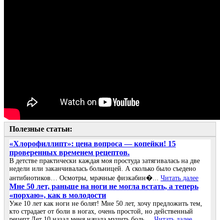
Полезные статьи:
«Хлорофиллипт»: цена вопроса — копейки! 15
проверенных временем рецептов.
В детстве практически каждая моя простуда затягивалась на две
недели или заканчивалась больницей. А сколько было съедено
антибиотиков… Осмотры, мрачные физкабин�...
Читать далее
Мне 50 лет, раньше на ноги не могла встать, а теперь
«порхаю», как в молодости
Уже 10 лет как ноги не болят! Мне 50 лет, хочу предложить тем,
кто страдает от боли в ногах, очень простой, но действенный
рецепт.Лет 10 назад меня начала мучить боль ...
Читать далее