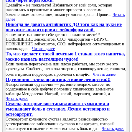
соль через поры кожи.
Сделайте – не пожалеете! Избавиться от всей соли, которая
накопилась в организме и может привести к солевым
болезненным отложениям, помогут листья хрена...Прове...
Читать
далее
Никогда не давать антибиотик ДО того как на руки не
получите анализ крови с лейкоформулой.
Запомните, напишите себе где то на видном месте!!!
ПОВЫШЕНИЕ лейкоцитов, СОЭ, лимфоцитов - ВИРУС.
ПОВЫШЕНИЕ лейкоцитов, СОЭ, нейтрофилов сегметоядерных и
палочкоядер...
Читать далее
То, что сделает с твоей печенью 1 стакан этого напитка,
можно назвать настоящим чудом!
Если печень перегружена или плохо работает, мы сразу же это
чувствуем. Слабость, нехватка энергии, головокружение, тошнота,
боль в правом подреберье, проблемы с пищ�...
Читать далее
Одуванчик - эликсир жизни, а какое лекарство!!!
Лекарственный одуванчик — растение неприхотливое, но
содержащее в себе добрую половину химических элементов
таблицы Менделеева. Натрий, калий, марганец, магний, а...
Читать далее
Семена, которые восстанавливают сухожилия и
уменьшают боль в суставах. Лечим остеопороз и
остеоартрит.
Остеоартрит коленного сустава является разновидностью
дегенеративного заболевания суставов или артрита, который
локализуется в колене и может вызывать боль и ди...
Читать далее