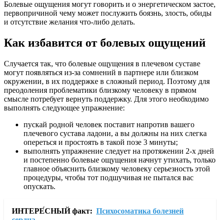
Болевые ощущения могут говорить и о энергетическом застое,
первопричиной чему может послужить боязнь, злость, обиды
и отсутствие желания что-либо делать.
Как избавится от болевых ощущений
Случается так, что болевые ощущения в плечевом суставе
могут появляться из-за сомнений в партнере или близком
окружении, в их поддержке в сложный период. Поэтому для
преодоления проблематики близкому человеку в прямом
смысле потребует вернуть поддержку. Для этого необходимо
выполнять следующее упражнение:
пускай родной человек поставит напротив вашего
плечевого сустава ладони, а вы должны на них слегка
опереться и простоять в такой позе 3 минуты;
выполнять упражнение следует на протяжении 2-х дней
и постепенно болевые ощущения начнут утихать, только
главное объяснить близкому человеку серьезность этой
процедуры, чтобы тот подшучивая не пытался вас
опускать.
ИНТЕРЕ́СНЫЙ факт:
Психосоматика болезней
сердца