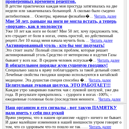
проверенных временем рецептов.
В детстве практически каждая моя простуда затягивалась на две
недели или заканчивалась больницей. А сколько было съедено
антибиотиков… Осмотры, мрачные физкабин�...
Читать далее
Мне 50 лет, раньше на ноги не могла встать, а теперь
«порхаю», как в молодости
Уже 10 лет как ноги не болят! Мне 50 лет, хочу предложить тем,
кто страдает от боли в ногах, очень простой, но действенный
рецепт.Лет 10 назад меня начала мучить боль ...
Читать далее
Активированный уголь - кто бы мог подумать!
Это стоит знать! Полный список проблем, которые решает
активированный уголь.Средство от метеоризма и вздутия Газы
бывают у всех нас. В среднем человек испускае�...
Читать далее
В обязательном порядке жую сушеную гвоздику!
Специально зашла к врачу поблагодарить за такой дельный совет.
Лечебные свойства гвоздики широко используются в китайской
медицине. Эта душистая специя способна �...
Читать далее
Целительная луковая шелуха. ЭТО РАБОТАЕТ!!!
Каждое утро завариваю пакетик чая с луковой шелухой, уже два
года. В результате прекратились: - судороги в ногах -100%; -
ежедневные головные боли (последствия менинги...
Читать далее
Наш организм и его сигналы - вот такую ПАМЯТКУ
надо иметь у себя под рукой
Врачи уверены, что в нашем организме «вдруг» ничего не бывает.
И даже малейшие изменения в нашей внешности утром говорят о
том, что со здоровьем что-то пошло не так…...
Читать далее