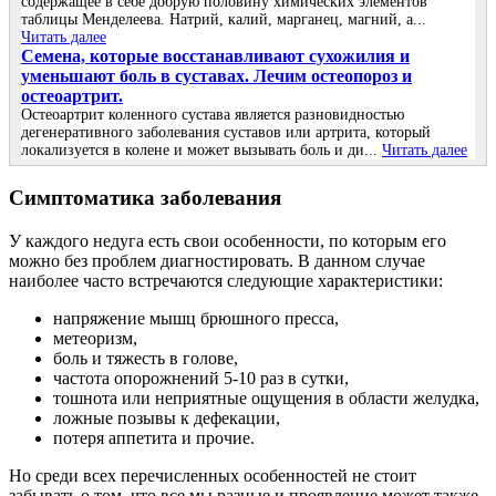
содержащее в себе добрую половину химических элементов
таблицы Менделеева. Натрий, калий, марганец, магний, а...
Читать далее
Семена, которые восстанавливают сухожилия и
уменьшают боль в суставах. Лечим остеопороз и
остеоартрит.
Остеоартрит коленного сустава является разновидностью
дегенеративного заболевания суставов или артрита, который
локализуется в колене и может вызывать боль и ди...
Читать далее
Симптоматика заболевания
У каждого недуга есть свои особенности, по которым его
можно без проблем диагностировать. В данном случае
наиболее часто встречаются следующие характеристики:
напряжение мышц брюшного пресса,
метеоризм,
боль и тяжесть в голове,
частота опорожнений 5-10 раз в сутки,
тошнота или неприятные ощущения в области желудка,
ложные позывы к дефекации,
потеря аппетита и прочие.
Но среди всех перечисленных особенностей не стоит
забывать о том, что все мы разные и проявление может также