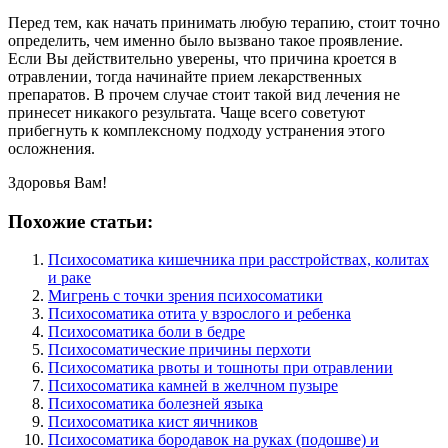
Перед тем, как начать принимать любую терапию, стоит точно
определить, чем именно было вызвано такое проявление.
Если Вы действительно уверены, что причина кроется в
отравлении, тогда начинайте прием лекарственных
препаратов. В прочем случае стоит такой вид лечения не
принесет никакого результата. Чаще всего советуют
прибегнуть к комплексному подходу устранения этого
осложнения.
Здоровья Вам!
Похожие статьи:
Психосоматика кишечника при расстройствах, колитах
и раке
Мигрень с точки зрения психосоматики
Психосоматика отита у взрослого и ребенка
Психосоматика боли в бедре
Психосоматические причины перхоти
Психосоматика рвоты и тошноты при отравлении
Психосоматика камней в желчном пузыре
Психосоматика болезней языка
Психосоматика кист яичников
Психосоматика бородавок на руках (подошве) и