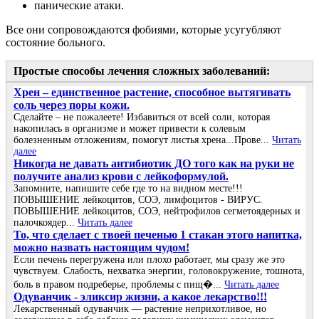
панические атаки.
Все они сопровождаются фобиями, которые усугубляют
состояние больного.
Простые способы лечения сложных заболеваний:
Хрен – единственное растение, способное вытягивать
соль через поры кожи.
Сделайте – не пожалеете! Избавиться от всей соли, которая
накопилась в организме и может привести к солевым
болезненным отложениям, помогут листья хрена...Прове...
Читать
далее
Никогда не давать антибиотик ДО того как на руки не
получите анализ крови с лейкоформулой.
Запомните, напишите себе где то на видном месте!!!
ПОВЫШЕНИЕ лейкоцитов, СОЭ, лимфоцитов - ВИРУС.
ПОВЫШЕНИЕ лейкоцитов, СОЭ, нейтрофилов сегметоядерных и
палочкоядер...
Читать далее
То, что сделает с твоей печенью 1 стакан этого напитка,
можно назвать настоящим чудом!
Если печень перегружена или плохо работает, мы сразу же это
чувствуем. Слабость, нехватка энергии, головокружение, тошнота,
боль в правом подреберье, проблемы с пищ�...
Читать далее
Одуванчик - эликсир жизни, а какое лекарство!!!
Лекарственный одуванчик — растение неприхотливое, но