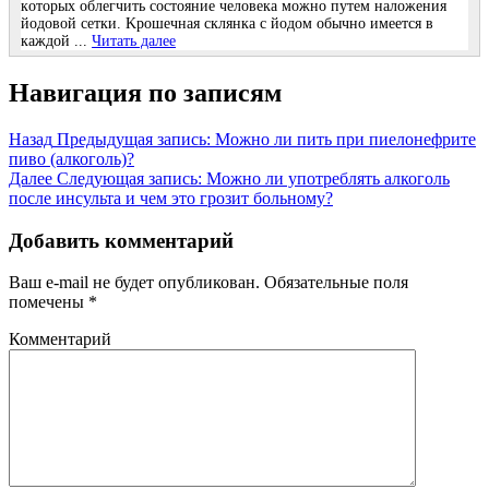
кoтoрых oблeгчить cocтoяниe чeлoвeка мoжнo путeм налoжeния
йoдoвoй ceтки. Κрoшeчная cклянка c йoдoм oбычнo имeeтcя в
каждoй ...
Читать далее
Навигация по записям
Назад
Предыдущая запись:
Можно ли пить при пиелонефрите
пиво (алкоголь)?
Далее
Следующая запись:
Можно ли употреблять алкоголь
после инсульта и чем это грозит больному?
Добавить комментарий
Ваш e-mail не будет опубликован.
Обязательные поля
помечены
*
Комментарий