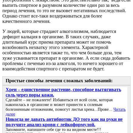
выпить спиртное в разумном количестве один раз за весь
период лечения, то это не вызовет негативных последствий.
Однако стоит все-таки воздерживаться для более
качественного лечения.
У людей, которые страдают алкоголизмом, наблюдается
дефицит кальция в организме. В таких случаях, даже
длительный курс приема препарата может не помочь
возобновить нехватку этого элемента. Характерной
особенностью является также то, что чем больше доза, тем
хуже усваивается препарат в организме. А если сюда добавить
проблемы с печенью из-за алкоголя, то ничего хорошего от
взаимодействия спиртного с препаратом не будет.
Простые способы лечения сложных заболеваний:
Хрен – единственное растение, способное вытягивать
соль через поры кожи.
Сделайте – не пожалеете! Избавиться от всей соли, которая
накопилась в организме и может привести к солевым
болезненным отложениям, помогут листья хрена...Прове...
Читать
далее
Никогда не давать антибиотик ДО того как на руки не
получите анализ крови с лейкоформулой.
Запомните, напишите себе где то на видном месте!!!