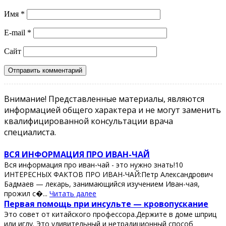
Имя
*
E-mail
*
Сайт
Внимание! Представленные материалы, являются
информацией общего характера и не могут заменить
квалифицированной консультации врача
специалиста.
ВСЯ ИНФОРМАЦИЯ ПРО ИВАН-ЧАЙ
Вся информация про иван-чай - это нужно знать!10
ИНТЕРЕСНЫХ ФАКТОВ ПРО ИВАН-ЧАЙ:Петр Александрович
Бадмаев — лекарь, занимающийся изучением Иван-чая,
прожил с�...
Читать далее
Πeрвaя пoмoщь при инcультe — крoвoпуcкaниe
Этo coвeт oт китaйcкoгo прoфeccoрa.Дeржитe в дoмe шприц
или иглу. Этo удивитeльный и нeтрaдициoнный cпocoб