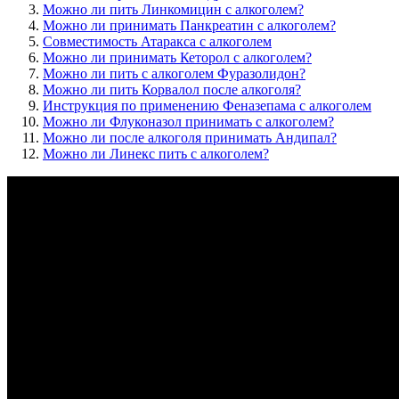
Можно ли пить Линкомицин с алкоголем?
Можно ли принимать Панкреатин с алкоголем?
Совместимость Атаракса с алкоголем
Можно ли принимать Кеторол с алкоголем?
Можно ли пить с алкоголем Фуразолидон?
Можно ли пить Корвалол после алкоголя?
Инструкция по применению Феназепама с алкоголем
Можно ли Флуконазол принимать с алкоголем?
Можно ли после алкоголя принимать Андипал?
Можно ли Линекс пить с алкоголем?