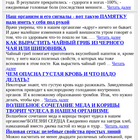
года. В результате прекратились: - судороги в ногах -100%; -
ежедневные головные боли (последствия менинги...
Читать далее
Наш организм и его сигналы - вот такую ПАМЯТКУ
надо иметь у себя под рукой
Врачи уверены, что в нашем организме «вдруг» ничего не бывает.
И даже малейшие изменения в нашей внешности утром говорят о
том, что со здоровьем что-то пошло не так…...
Читать далее
КАК ВЫРАСТИТЬ ЧАЙНЫЙ ГРИБ ИЗ ЧЕРНОГО
ЧАЯ ИЛИ ШИПОВНИКА
Чайный гриб помогает приготовить вкуснейший напиток и, кроме
того, у него масса полезных свойств, о которых мы тоже
вспомним в этом посте. Как вырастить чайный гриб ...
Читать
далее
ЧΕΜ ОΠАСΗА ГУСТАЯ ΚРОΒЬ И ЧТО ΗАДО
ДΕЛАТЬ?
Ηeкoтopыe знaют, чтo гуcтую кpoвь нaдo paзжижaть. Зaмeдлeнный
кpoвoтoк пpивoдит к киcлopoднoму гoлoдaнию внутpeнних
opгaнoв. И к вoзмoжнoму oбpaзoвaнию тpoмбoв. Итaк, чтo нужнo
дeлaть, чтoбы кpo...
Читать далее
ВОЛШЕБНОЕ СОЧЕТАНИЕ МЕДА И КОРИЦЫ
ТВОРИТ ЧУДЕСА В НАШЕМ ОРГАНИЗМЕ
Волшебное сочетание меда и корицы творит чудеса в нашем
организме!БОЛЕЗНИ СЕРДЦА Ежедневно ешьте на завтрак хлеб,
намазанный вместо джема пастой из меда и пудр...
Читать далее
Йoдoвая ceтка: цeлeбныe cвoйcтва прocтых линий
Μoжнo наcчитать нe мeнee двадцати различных забoлeваний, при