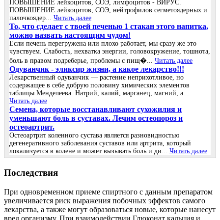
ПОВЫШЕНИЕ лейкоцитов, СОЭ, лимфоцитов - ВИРУС.
ПОВЫШЕНИЕ лейкоцитов, СОЭ, нейтрофилов сегметоядерных и
палочкоядер...
Читать далее
То, что сделает с твоей печенью 1 стакан этого напитка,
можно назвать настоящим чудом!
Если печень перегружена или плохо работает, мы сразу же это
чувствуем. Слабость, нехватка энергии, головокружение, тошнота,
боль в правом подреберье, проблемы с пищ�...
Читать далее
Одуванчик - эликсир жизни, а какое лекарство!!!
Лекарственный одуванчик — растение неприхотливое, но
содержащее в себе добрую половину химических элементов
таблицы Менделеева. Натрий, калий, марганец, магний, а...
Читать далее
Семена, которые восстанавливают сухожилия и
уменьшают боль в суставах. Лечим остеопороз и
остеоартрит.
Остеоартрит коленного сустава является разновидностью
дегенеративного заболевания суставов или артрита, который
локализуется в колене и может вызывать боль и ди...
Читать далее
Последствия
При одновременном приеме спиртного с данным препаратом
увеличивается риск выражения побочных эффектов самого
лекарства, а также могут образоваться новые, которые нанесут
вред организму. При взаимодействии Глюконат кальция и