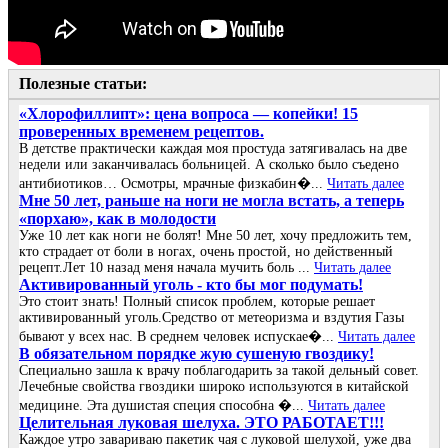
Полезные статьи:
«Хлорофиллипт»: цена вопроса — копейки! 15
проверенных временем рецептов.
В детстве практически каждая моя простуда затягивалась на две
недели или заканчивалась больницей. А сколько было съедено
антибиотиков… Осмотры, мрачные физкабин�...
Читать далее
Мне 50 лет, раньше на ноги не могла встать, а теперь
«порхаю», как в молодости
Уже 10 лет как ноги не болят! Мне 50 лет, хочу предложить тем,
кто страдает от боли в ногах, очень простой, но действенный
рецепт.Лет 10 назад меня начала мучить боль ...
Читать далее
Активированный уголь - кто бы мог подумать!
Это стоит знать! Полный список проблем, которые решает
активированный уголь.Средство от метеоризма и вздутия Газы
бывают у всех нас. В среднем человек испускае�...
Читать далее
В обязательном порядке жую сушеную гвоздику!
Специально зашла к врачу поблагодарить за такой дельный совет.
Лечебные свойства гвоздики широко используются в китайской
медицине. Эта душистая специя способна �...
Читать далее
Целительная луковая шелуха. ЭТО РАБОТАЕТ!!!
Каждое утро завариваю пакетик чая с луковой шелухой, уже два