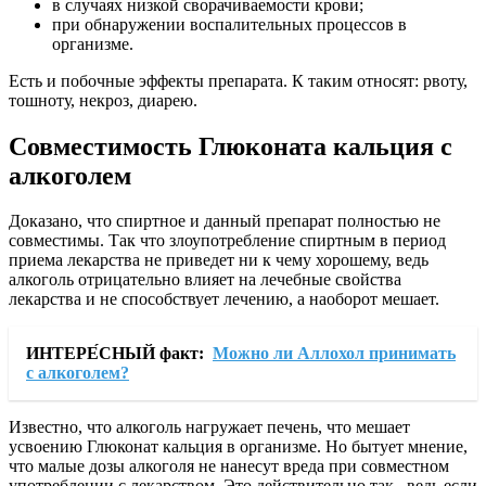
в случаях низкой сворачиваемости крови;
при обнаружении воспалительных процессов в
организме.
Есть и побочные эффекты препарата. К таким относят: рвоту,
тошноту, некроз, диарею.
Совместимость Глюконата кальция с
алкоголем
Доказано, что спиртное и данный препарат полностью не
совместимы. Так что злоупотребление спиртным в период
приема лекарства не приведет ни к чему хорошему, ведь
алкоголь отрицательно влияет на лечебные свойства
лекарства и не способствует лечению, а наоборот мешает.
ИНТЕРЕ́СНЫЙ факт:
Можно ли Аллохол принимать
с алкоголем?
Известно, что алкоголь нагружает печень, что мешает
усвоению Глюконат кальция в организме. Но бытует мнение,
что малые дозы алкоголя не нанесут вреда при совместном
употреблении с лекарством. Это действительно так, ведь если