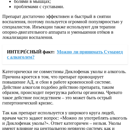
болями в мышцах;
проблемами с суставами.
Препарат достаточно эффективен и быстрый в снятии
воспаления, поэтому пользуется огромной популярностью у
специалистов. Инъекции также используют для терапии
опорно-двигательного аппарата и уменьшения отёков в
локализации воспаления.
ИНТЕРЕ́СНЫЙ факт:
Можно ли принимать Сумамед
с алкоголем?
Категорически не совместимы Диклофенак уколы и алкоголь.
Причина кроется в том, что препарат провоцирует
повышение АД, и сбои в работе кровеносной системе.
Действие алкоголя подобно действию препарата, таким
образом, происходит перегрузка работы организма. Чревато
такое действие последствием – это может быть острый
гипертонический кризис.
Так как препарат используется у широкого круга людей,
врачам часто задают вопрос: «Можно ли употреблять алкоголь
и Диклофенак уколы?». Ответ категоричен – нельзя. Уколы
имеют влияние на центральную нервную систему, как и