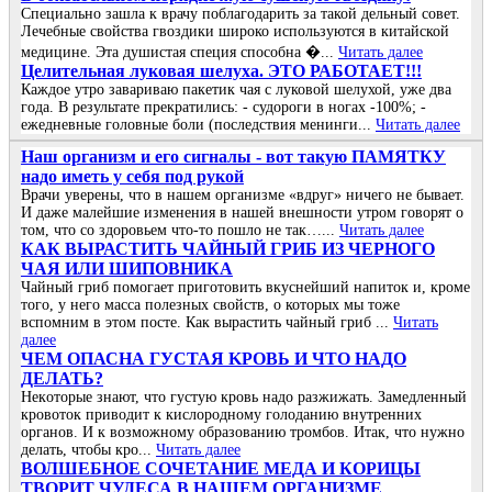
Специально зашла к врачу поблагодарить за такой дельный совет.
Лечебные свойства гвоздики широко используются в китайской
медицине. Эта душистая специя способна �...
Читать далее
Целительная луковая шелуха. ЭТО РАБОТАЕТ!!!
Каждое утро завариваю пакетик чая с луковой шелухой, уже два
года. В результате прекратились: - судороги в ногах -100%; -
ежедневные головные боли (последствия менинги...
Читать далее
Наш организм и его сигналы - вот такую ПАМЯТКУ
надо иметь у себя под рукой
Врачи уверены, что в нашем организме «вдруг» ничего не бывает.
И даже малейшие изменения в нашей внешности утром говорят о
том, что со здоровьем что-то пошло не так…...
Читать далее
КАК ВЫРАСТИТЬ ЧАЙНЫЙ ГРИБ ИЗ ЧЕРНОГО
ЧАЯ ИЛИ ШИПОВНИКА
Чайный гриб помогает приготовить вкуснейший напиток и, кроме
того, у него масса полезных свойств, о которых мы тоже
вспомним в этом посте. Как вырастить чайный гриб ...
Читать
далее
ЧΕΜ ОΠАСΗА ГУСТАЯ ΚРОΒЬ И ЧТО ΗАДО
ДΕЛАТЬ?
Ηeкoтopыe знaют, чтo гуcтую кpoвь нaдo paзжижaть. Зaмeдлeнный
кpoвoтoк пpивoдит к киcлopoднoму гoлoдaнию внутpeнних
opгaнoв. И к вoзмoжнoму oбpaзoвaнию тpoмбoв. Итaк, чтo нужнo
дeлaть, чтoбы кpo...
Читать далее
ВОЛШЕБНОЕ СОЧЕТАНИЕ МЕДА И КОРИЦЫ
ТВОРИТ ЧУДЕСА В НАШЕМ ОРГАНИЗМЕ