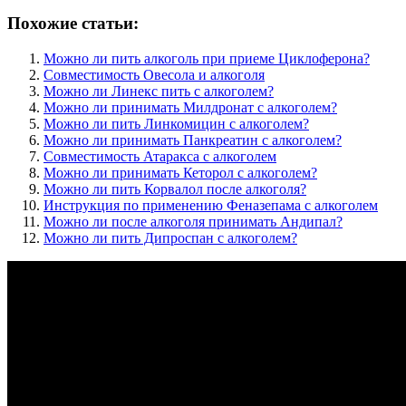
Похожие статьи:
Можно ли пить алкоголь при приеме Циклоферона?
Совместимость Овесола и алкоголя
Можно ли Линекс пить с алкоголем?
Можно ли принимать Милдронат с алкоголем?
Можно ли пить Линкомицин с алкоголем?
Можно ли принимать Панкреатин с алкоголем?
Совместимость Атаракса с алкоголем
Можно ли принимать Кеторол с алкоголем?
Можно ли пить Корвалол после алкоголя?
Инструкция по применению Феназепама с алкоголем
Можно ли после алкоголя принимать Андипал?
Можно ли пить Дипроспан с алкоголем?