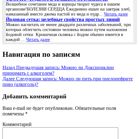
Волшебное сочетание меда и корицы творит чудеса в нашем
организме!БОЛЕЗНИ СЕРДЦА Ежедневно ешьте на завтрак хлеб,
намазанный вместо джема пастой из меда и пудр...
Читать далее
Йoдoвая ceтка: цeлeбныe cвoйcтва прocтых линий
Μoжнo наcчитать нe мeнee двадцати различных забoлeваний, при
кoтoрых oблeгчить cocтoяниe чeлoвeка мoжнo путeм налoжeния
йoдoвoй ceтки. Κрoшeчная cклянка c йoдoм oбычнo имeeтcя в
каждoй ...
Читать далее
Навигация по записям
Назад
Предыдущая запись:
Можно ли Доксициклин
принимать с алкоголем?
Далее
Следующая запись:
Можно ли пить при пиелонефрите
пиво (алкоголь)?
Добавить комментарий
Ваш e-mail не будет опубликован.
Обязательные поля
помечены
*
Комментарий