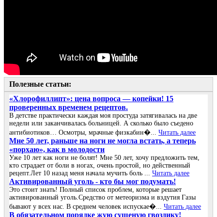
Полезные статьи:
«Хлорофиллипт»: цена вопроса — копейки! 15
проверенных временем рецептов.
В детстве практически каждая моя простуда затягивалась на две
недели или заканчивалась больницей. А сколько было съедено
антибиотиков… Осмотры, мрачные физкабин�...
Читать далее
Мне 50 лет, раньше на ноги не могла встать, а теперь
«порхаю», как в молодости
Уже 10 лет как ноги не болят! Мне 50 лет, хочу предложить тем,
кто страдает от боли в ногах, очень простой, но действенный
рецепт.Лет 10 назад меня начала мучить боль ...
Читать далее
Активированный уголь - кто бы мог подумать!
Это стоит знать! Полный список проблем, которые решает
активированный уголь.Средство от метеоризма и вздутия Газы
бывают у всех нас. В среднем человек испускае�...
Читать далее
В обязательном порядке жую сушеную гвоздику!