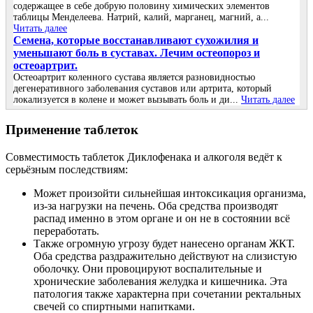
содержащее в себе добрую половину химических элементов
таблицы Менделеева. Натрий, калий, марганец, магний, а...
Читать далее
Семена, которые восстанавливают сухожилия и
уменьшают боль в суставах. Лечим остеопороз и
остеоартрит.
Остеоартрит коленного сустава является разновидностью
дегенеративного заболевания суставов или артрита, который
локализуется в колене и может вызывать боль и ди...
Читать далее
Применение таблеток
Совместимость таблеток Диклофенака и алкоголя ведёт к
серьёзным последствиям:
Может произойти сильнейшая интоксикация организма,
из-за нагрузки на печень. Оба средства производят
распад именно в этом органе и он не в состоянии всё
переработать.
Также огромную угрозу будет нанесено органам ЖКТ.
Оба средства раздражительно действуют на слизистую
оболочку. Они провоцируют воспалительные и
хронические заболевания желудка и кишечника. Эта
патология также характерна при сочетании ректальных
свечей со спиртными напитками.