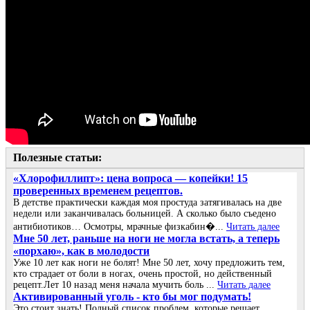
Полезные статьи:
«Хлорофиллипт»: цена вопроса — копейки! 15
проверенных временем рецептов.
В детстве практически каждая моя простуда затягивалась на две
недели или заканчивалась больницей. А сколько было съедено
антибиотиков… Осмотры, мрачные физкабин�...
Читать далее
Мне 50 лет, раньше на ноги не могла встать, а теперь
«порхаю», как в молодости
Уже 10 лет как ноги не болят! Мне 50 лет, хочу предложить тем,
кто страдает от боли в ногах, очень простой, но действенный
рецепт.Лет 10 назад меня начала мучить боль ...
Читать далее
Активированный уголь - кто бы мог подумать!
Это стоит знать! Полный список проблем, которые решает