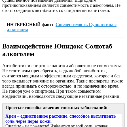
существенное повышение давления. Еще одним
противопоказанием является совместимость с алкоголем. Не
стоит соединять антибиотик со спиртными напитками.
ИНТЕРЕ́СНЫЙ факт:
Совместимость Супрастина с
алкоголем
Взаимодействие Юнидокс Солютаб
алкоголем
Антибиотик и спиртные напитки абсолютно не совместимы.
Не стоит этим пренебрегать, ведь любой антибиотик,
считается мощным и эффективным средством, которое и без
того оказывает влияние на организм. Такие препараты нужно
всегда принимать с осторожностью, и по назначению врача.
Не говоря уже о спиртном. При таком совместном
воздействии, наблюдаются следующие негативные реакции:
Простые способы лечения сложных заболеваний:
Хрен – единственное растение, способное вытягивать
соль через поры кожи.
Сделайте – не пожалеете! Избавиться от всей соли, которая