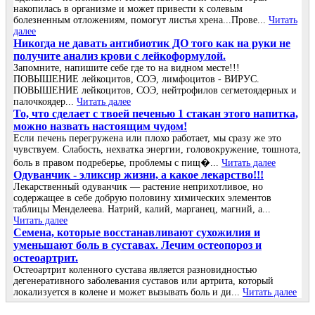
накопилась в организме и может привести к солевым
болезненным отложениям, помогут листья хрена...Прове...
Читать
далее
Никогда не давать антибиотик ДО того как на руки не
получите анализ крови с лейкоформулой.
Запомните, напишите себе где то на видном месте!!!
ПОВЫШЕНИЕ лейкоцитов, СОЭ, лимфоцитов - ВИРУС.
ПОВЫШЕНИЕ лейкоцитов, СОЭ, нейтрофилов сегметоядерных и
палочкоядер...
Читать далее
То, что сделает с твоей печенью 1 стакан этого напитка,
можно назвать настоящим чудом!
Если печень перегружена или плохо работает, мы сразу же это
чувствуем. Слабость, нехватка энергии, головокружение, тошнота,
боль в правом подреберье, проблемы с пищ�...
Читать далее
Одуванчик - эликсир жизни, а какое лекарство!!!
Лекарственный одуванчик — растение неприхотливое, но
содержащее в себе добрую половину химических элементов
таблицы Менделеева. Натрий, калий, марганец, магний, а...
Читать далее
Семена, которые восстанавливают сухожилия и
уменьшают боль в суставах. Лечим остеопороз и
остеоартрит.
Остеоартрит коленного сустава является разновидностью
дегенеративного заболевания суставов или артрита, который
локализуется в колене и может вызывать боль и ди...
Читать далее