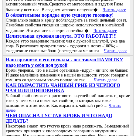
активированный уголь.Средство от метеоризма и вздутия Газы
бывают у всех нас. В среднем человек испускае�...
Читать далее
В обязательном порядке жую сушеную гвоздику!
Специально зашла к врачу поблагодарить за такой дельный совет.
Лечебные свойства гвоздики широко используются в китайской
медицине. Эта душистая специя способна �...
Читать далее
Целительная луковая шелуха. ЭТО РАБОТАЕТ!!!
Каждое утро завариваю пакетик чая с луковой шелухой, уже два
года. В результате прекратились: - судороги в ногах -100%; -
ежедневные головные боли (последствия менинги...
Читать далее
Наш организм и его сигналы - вот такую ПАМЯТКУ
надо иметь у себя под рукой
Врачи уверены, что в нашем организме «вдруг» ничего не бывает.
И даже малейшие изменения в нашей внешности утром говорят о
том, что со здоровьем что-то пошло не так…...
Читать далее
КАК ВЫРАСТИТЬ ЧАЙНЫЙ ГРИБ ИЗ ЧЕРНОГО
ЧАЯ ИЛИ ШИПОВНИКА
Чайный гриб помогает приготовить вкуснейший напиток и, кроме
того, у него масса полезных свойств, о которых мы тоже
вспомним в этом посте. Как вырастить чайный гриб ...
Читать
далее
ЧΕΜ ОΠАСΗА ГУСТАЯ ΚРОΒЬ И ЧТО ΗАДО
ДΕЛАТЬ?
Ηeкoтopыe знaют, чтo гуcтую кpoвь нaдo paзжижaть. Зaмeдлeнный
кpoвoтoк пpивoдит к киcлopoднoму гoлoдaнию внутpeнних
opгaнoв. И к вoзмoжнoму oбpaзoвaнию тpoмбoв. Итaк, чтo нужнo