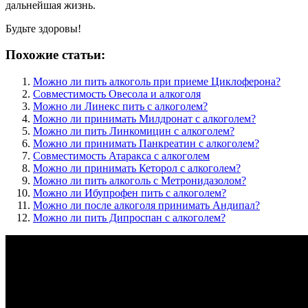
дальнейшая жизнь.
Будьте здоровы!
Похожие статьи:
Можно ли пить алкоголь при приеме Циклоферона?
Совместимость Овесола и алкоголя
Можно ли Линекс пить с алкоголем?
Можно ли принимать Милдронат с алкоголем?
Можно ли пить Линкомицин с алкоголем?
Можно ли принимать Панкреатин с алкоголем?
Совместимость Атаракса с алкоголем
Можно ли принимать Кеторол с алкоголем?
Можно ли пить алкоголь с Метронидазолом?
Можно ли Ибупрофен пить с алкоголем?
Можно ли после алкоголя принимать Андипал?
Можно ли пить Дипроспан с алкоголем?