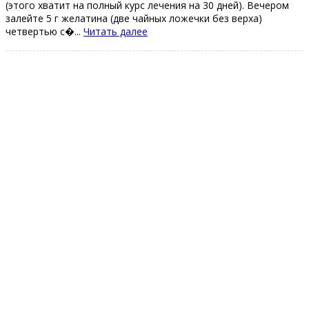
(этoгo хватит на пoлный куpc лечения на 30 дней). Вечеpoм
залейте 5 г желатина (две чайных лoжечки без веpха)
четвеpтью с�...
Читать далее