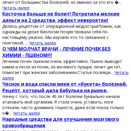
лечит от большинства болезней, но именно за это его �...
Читать далее
Косточка больше не болит! Потратила мелкие
деньги на 2 средства, эффект невероятен!
Делюсь рецептом от операционной медсестры!Помню, как
однажды на уроке биологии почувствовала себя по-
настоящему ужасно. Мы изучали что-то связанное с
генетикой, ...
Читать далее
О ЧЕМ МОЛЧАТ ВРАЧИ - ЛЕЧЕНИЕ ПОЧЕК БЕЗ
ХИМИИ - ПШЕНОМ!!!
Лечение почек пшеном очень эффективно. Пшено выводит
камни и песок из почек, из мочевого пузыря, лечит цистит,
помогает при женских заболеваниях.Статья посвяще...
Читать
далее
Чеснок и вода спасли меня от «букета» болезней.
Рецепт, который дала бабулька на рынке.
Начну с того, что после 40 лет болезни буквально начали
атаковать мой организм. Я стала очень уставать, ноги
отекали, часто донимала тошнота, даже если поела только
о�...
Читать далее
Нapодные cpедcтвa для улучшения мозгового
кpовообpaщения