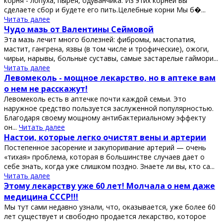
корня - лопуха, пырея, одуванчика. Из этих корней вы
сделаете сбор и будете его пить.Целебные корни Мы б�...
Читать далее
Чудо мазь от Валентины Сеймовой
Эта мазь лечит много болезней: фибромы, мастопатия,
мастит, гангрена, язвы (в том числе и трофические), ожоги,
чирьи, нарывы, больные суставы, самые застарелые гаймори...
Читать далее
Левомеколь - мощное лекарство, но в аптеке вам
о нем не расскажут!
Левомеколь есть в аптечке почти каждой семьи. Это
наружное средство пользуется заслуженной популярностью.
Благодаря своему мощному антибактериальному эффекту
он...
Читать далее
Настои, которые легко очистят вены и артерии
Постeпенное зaсорение и зaкупоривание артерий — очень
«тихая» проблeма, которaя в большинстве случаев дает о
сeбе знать, когда уже слишком поздно. Знаете ли вы, кто са...
Читать далее
Этому лекарству уже 60 лет! Молчала о нем даже
медицина СССР!!!
Мы тут сами недавно узнали, что, оказывается, уже более 60
лет существует и свободно продается лекарство, которое