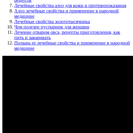
рецепты
Лечебные свойства алоэ для кожи и противопоказания
Алоэ лечебные свойства и применение в народной
медицине
Лечебные свойства золототысячника
Чем полезен пустырник для женщин
Лечение отваром овса, рецепты приготовления, как
пить и заваривать
Полынь ее лечебные свойства и применение в народной
медицине