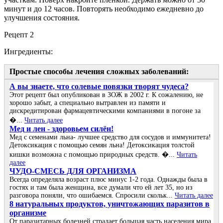
минут и до 12 часов. Повторять необходимо ежедневно до
улучшения состояния.
Рецепт 2
Ингредиенты:
Простые способы лечения сложных заболеваний:
А вы знаете, что солевые повязки творят чудеса?
Этот рецепт был опубликован в ЗОЖ в 2002 г. К сожалению, не
хорошо забыт, а специально вытравлен из памяти и
дискредитирован фармацевтическими компаниями в погоне за
�...
Читать далее
Мед и лен - здоровьем силён!
Мед с семенами льна- лучшее средство для сосудов и иммунитета!
Детоксикация с помощью семян льна! Детоксикация толстой
кишки возможна с помощью природных средств. �...
Читать
далее
ЧУДО-СМЕСЬ ДЛЯ ОРГАНИЗМА
Всегда определяла возраст плюс минус 1-2 года. Однажды была в
гостях и там была женщина, все думали что ей лет 35, но из
разговора поняли, что ошибаемся. Спросили скольк...
Читать далее
8 натуральных продуктов, уничтожающих паразитов в
организме
От паразитарных болезней страдает большая часть населения мира.