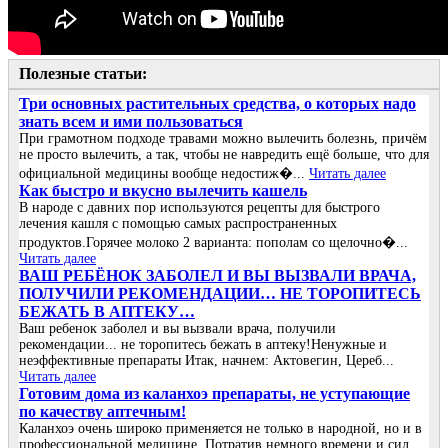
Полезные статьи:
Три основных растительных средства, о которых надо
знать всем и ими пользоваться
При грамотном подходе травами можно вылечить болезнь, причём
не просто вылечить, а так, чтобы не навредить ещё больше, что для
официальной медицины вообще недостиж�...
Читать далее
Как быстро и вкусно вылечить кашель
В народе с давних пор используются рецепты для быстрого
лечения кашля с помощью самых распространенных
продуктов.Горячее молоко 2 варианта: пополам со щелочно�...
Читать далее
ВАШ РЕБЁНОК ЗАБОЛЕЛ И ВЫ ВЫЗВАЛИ ВРАЧА,
ПОЛУЧИЛИ РЕКОМЕНДАЦИИ… НЕ ТОРОПИТЕСЬ
БЕЖАТЬ В АПТЕКУ…
Ваш ребенок заболел и вы вызвали врача, получили
рекомендации... не торопитесь бежать в аптеку!Ненужные и
неэффективные препараты Итак, начнем: Актовегин, Цереб...
Читать далее
Готовим дома из каланхоэ препараты, не уступающие
по качеству аптечным!
Каланхоэ очень широко применяется не только в народной, но и в
профессиональной медицине. Потратив немного времени и сил,