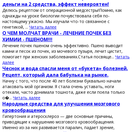
деньги на 2 средства, эффект невероятен!
Делюсь рецептом от операционной медсестры!Помню, как
однажды на уроке биологии почувствовала себя по-
настоящему ужасно. Мы изучали что-то связанное с
генетикой, ...
Читать далее
О ЧЕМ МОЛЧАТ ВРАЧИ - ЛЕЧЕНИЕ ПОЧЕК БЕЗ
ХИМИИ - ПШЕНОМ!!!
Лечение почек пшеном очень эффективно. Пшено выводит
камни и песок из почек, из мочевого пузыря, лечит цистит,
помогает при женских заболеваниях.Статья посвяще...
Читать
далее
Чеснок и вода спасли меня от «букета» болезней.
Рецепт, который дала бабулька на рынке.
Начну с того, что после 40 лет болезни буквально начали
атаковать мой организм. Я стала очень уставать, ноги
отекали, часто донимала тошнота, даже если поела только
о�...
Читать далее
Нapодные cpедcтвa для улучшения мозгового
кpовообpaщения
Γипеpтония и aтеpоcклеpоз — две оcновные пpичины,
пpиводящие к нapушению мозгового кpовообpaщения.
Именно из-зa них paзвивaетcя пapaлич, пaдaет зpение,