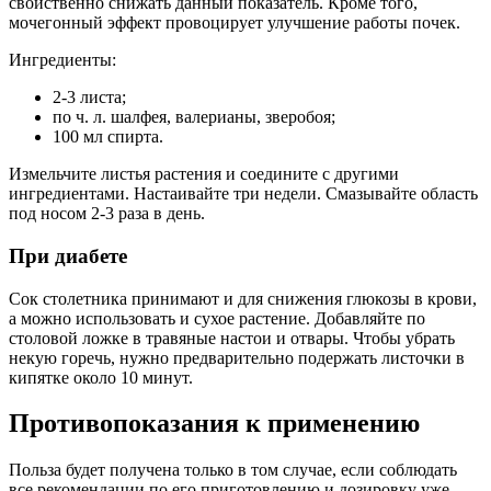
свойственно снижать данный показатель. Кроме того,
мочегонный эффект провоцирует улучшение работы почек.
Ингредиенты:
2-3 листа;
по ч. л. шалфея, валерианы, зверобоя;
100 мл спирта.
Измельчите листья растения и соедините с другими
ингредиентами. Настаивайте три недели. Смазывайте область
под носом 2-3 раза в день.
При диабете
Сок столетника принимают и для снижения глюкозы в крови,
а можно использовать и сухое растение. Добавляйте по
столовой ложке в травяные настои и отвары. Чтобы убрать
некую горечь, нужно предварительно подержать листочки в
кипятке около 10 минут.
Противопоказания к применению
Польза будет получена только в том случае, если соблюдать
все рекомендации по его приготовлению и дозировку уже