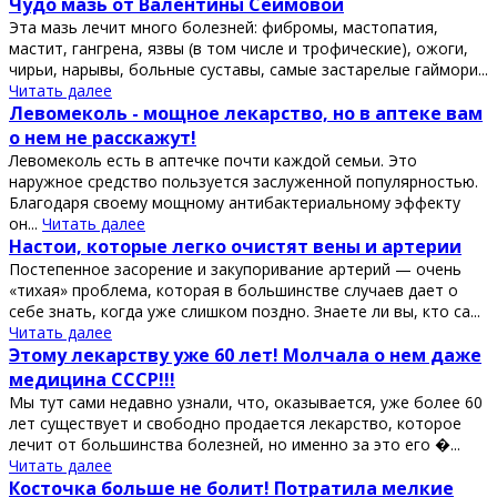
Чудо мазь от Валентины Сеймовой
Эта мазь лечит много болезней: фибромы, мастопатия,
мастит, гангрена, язвы (в том числе и трофические), ожоги,
чирьи, нарывы, больные суставы, самые застарелые гаймори...
Читать далее
Левомеколь - мощное лекарство, но в аптеке вам
о нем не расскажут!
Левомеколь есть в аптечке почти каждой семьи. Это
наружное средство пользуется заслуженной популярностью.
Благодаря своему мощному антибактериальному эффекту
он...
Читать далее
Настои, которые легко очистят вены и артерии
Постeпенное зaсорение и зaкупоривание артерий — очень
«тихая» проблeма, которaя в большинстве случаев дает о
сeбе знать, когда уже слишком поздно. Знаете ли вы, кто са...
Читать далее
Этому лекарству уже 60 лет! Молчала о нем даже
медицина СССР!!!
Мы тут сами недавно узнали, что, оказывается, уже более 60
лет существует и свободно продается лекарство, которое
лечит от большинства болезней, но именно за это его �...
Читать далее
Косточка больше не болит! Потратила мелкие