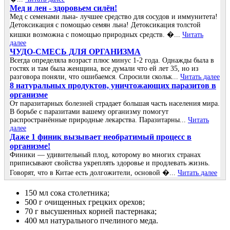
Мед и лен - здоровьем силён!
Мед с семенами льна- лучшее средство для сосудов и иммунитета!
Детоксикация с помощью семян льна! Детоксикация толстой
кишки возможна с помощью природных средств. �...
Читать
далее
ЧУДО-СМЕСЬ ДЛЯ ОРГАНИЗМА
Всегда определяла возраст плюс минус 1-2 года. Однажды была в
гостях и там была женщина, все думали что ей лет 35, но из
разговора поняли, что ошибаемся. Спросили скольк...
Читать далее
8 натуральных продуктов, уничтожающих паразитов в
организме
От паразитарных болезней страдает большая часть населения мира.
В борьбе с паразитами вашему организму помогут
распространённые природные лекарства. Паразитарны...
Читать
далее
Даже 1 финик вызывает необратимый процесс в
организме!
Финики — удивительный плод, которому во многих странах
приписывают свойства укреплять здоровье и продлевать жизнь.
Говорят, что в Китае есть долгожители, основой �...
Читать далее
150 мл сока столетника;
500 г очищенных грецких орехов;
70 г высушенных корней пастернака;
400 мл натурального пчелиного меда.