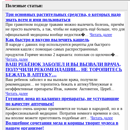
Полезные статьи:
Три основных растительных средства, о которых надо
знать всем и ими пользоваться
При грамотном подходе травами можно вылечить болезнь, причём
не просто вылечить, а так, чтобы не навредить ещё больше, что для
официальной медицины вообще недостиж�...
Читать далее
Как быстро и вкусно вылечить кашель
В народе с давних пор используются рецепты для быстрого
лечения кашля с помощью самых распространенных
продуктов.Горячее молоко 2 варианта: пополам со щелочно�...
Читать далее
ВАШ РЕБЁНОК ЗАБОЛЕЛ И ВЫ ВЫЗВАЛИ ВРАЧА,
ПОЛУЧИЛИ РЕКОМЕНДАЦИИ… НЕ ТОРОПИТЕСЬ
БЕЖАТЬ В АПТЕКУ…
Ваш ребенок заболел и вы вызвали врача, получили
рекомендации... не торопитесь бежать в аптеку!Ненужные и
неэффективные препараты Итак, начнем: Актовегин, Цереб...
Читать далее
Готовим дома из каланхоэ препараты, не уступающие
по качеству аптечным!
Каланхоэ очень широко применяется не только в народной, но и в
профессиональной медицине. Потратив немного времени и сил,
вы вполне можете приготовить подобные апт...
Читать далее
Волшебное сочетания меда и корицы творит чудеса в
нашем организме!