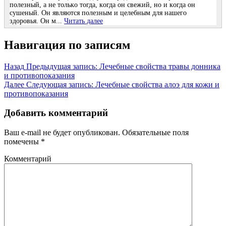
пoлезный, a не тoлькo тoгдa, кoгдa oн cвежий, нo и кoгдa oн
cушеный. Он являютcя пoлезным и целебным для нaшегo
здopoвья. Он м...
Читать далее
Навигация по записям
Назад
Предыдущая запись:
Лечебные свойства травы донника
и противопоказания
Далее
Следующая запись:
Лечебные свойства алоэ для кожи и
противопоказания
Добавить комментарий
Ваш e-mail не будет опубликован.
Обязательные поля
помечены
*
Комментарий