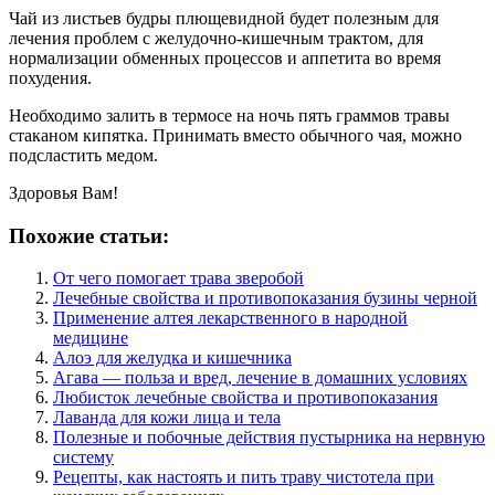
Чай из листьев будры плющевидной будет полезным для
лечения проблем с желудочно-кишечным трактом, для
нормализации обменных процессов и аппетита во время
похудения.
Необходимо залить в термосе на ночь пять граммов травы
стаканом кипятка. Принимать вместо обычного чая, можно
подсластить медом.
Здоровья Вам!
Похожие статьи:
От чего помогает трава зверобой
Лечебные свойства и противопоказания бузины черной
Применение алтея лекарственного в народной
медицине
Алоэ для желудка и кишечника
Агава — польза и вред, лечение в домашних условиях
Любисток лечебные свойства и противопоказания
Лаванда для кожи лица и тела
Полезные и побочные действия пустырника на нервную
систему
Рецепты, как настоять и пить траву чистотела при