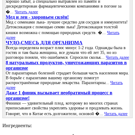
хорошо забыт, а специально вытравлен из памяти и
дискредитирован фармацевтическими компаниями в погоне за
�...
Читать далее
Мед и лен - здоровьем силён!
Мед с семенами льна- лучшее средство для сосудов и иммунитета!
Детоксикация с помощью семян льна! Детоксикация толстой
кишки возможна с помощью природных средств. �...
Читать
далее
ЧУДО-СМЕСЬ ДЛЯ ОРГАНИЗМА
Всегда определяла возраст плюс минус 1-2 года. Однажды была в
гостях и там была женщина, все думали что ей лет 35, но из
разговора поняли, что ошибаемся. Спросили скольк...
Читать далее
8 натуральных продуктов, уничтожающих паразитов в
организме
От паразитарных болезней страдает большая часть населения мира.
В борьбе с паразитами вашему организму помогут
распространённые природные лекарства. Паразитарны...
Читать
далее
Даже 1 финик вызывает необратимый процесс в
организме!
Финики — удивительный плод, которому во многих странах
приписывают свойства укреплять здоровье и продлевать жизнь.
Говорят, что в Китае есть долгожители, основой �...
Читать далее
Ингредиенты: