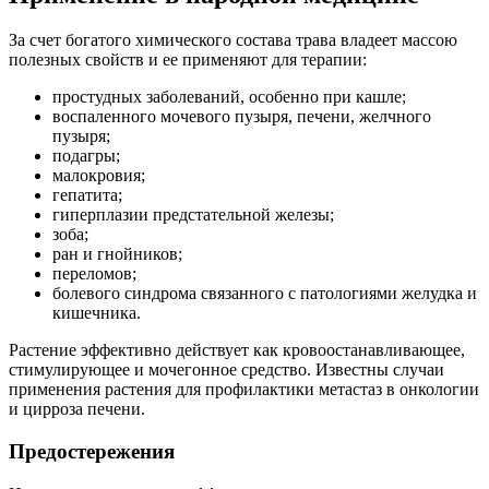
За счет богатого химического состава трава владеет массою
полезных свойств и ее применяют для терапии:
простудных заболеваний, особенно при кашле;
воспаленного мочевого пузыря, печени, желчного
пузыря;
подагры;
малокровия;
гепатита;
гиперплазии предстательной железы;
зоба;
ран и гнойников;
переломов;
болевого синдрома связанного с патологиями желудка и
кишечника.
Растение эффективно действует как кровоостанавливающее,
стимулирующее и мочегонное средство. Известны случаи
применения растения для профилактики метастаз в онкологии
и цирроза печени.
Предостережения