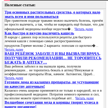
Полезные статьи:
Три основных растительных средства, о которых надо
знать всем и ими пользоваться
При грамотном подходе травами можно вылечить болезнь, причём
не просто вылечить, а так, чтобы не навредить ещё больше, что для
официальной медицины вообще недостиж�...
Читать далее
Как быстро и вкусно вылечить кашель
В народе с давних пор используются рецепты для быстрого
лечения кашля с помощью самых распространенных
продуктов.Горячее молоко 2 варианта: пополам со щелочно�...
Читать далее
ВАШ РЕБЁНОК ЗАБОЛЕЛ И ВЫ ВЫЗВАЛИ ВРАЧА,
ПОЛУЧИЛИ РЕКОМЕНДАЦИИ… НЕ ТОРОПИТЕСЬ
БЕЖАТЬ В АПТЕКУ…
Ваш ребенок заболел и вы вызвали врача, получили
рекомендации... не торопитесь бежать в аптеку!Ненужные и
неэффективные препараты Итак, начнем: Актовегин, Цереб...
Читать далее
Готовим дома из каланхоэ препараты, не уступающие
по качеству аптечным!
Каланхоэ очень широко применяется не только в народной, но и в
профессиональной медицине. Потратив немного времени и сил,
вы вполне можете приготовить подобные апт...
Читать далее
Волшебное сочетания меда и корицы творит чудеса в
нашем организме!