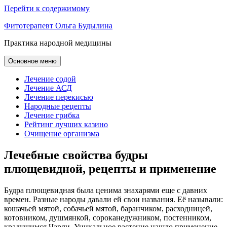
Перейти к содержимому
Фитотерапевт Ольга Будылина
Практика народной медицины
Основное меню
Лечение содой
Лечение АСД
Лечение перекисью
Народные рецепты
Лечение грибка
Рейтинг лучших казино
Очищение организма
Лечебные свойства будры
плющевидной, рецепты и применение
Будра плющевидная была ценима знахарями еще с давних
времен. Разные народы давали ей свои названия. Её называли:
кошачьей мятой, собачьей мятой, баранчиком, расходницей,
котовником, душмянкой, сороканедужником, постенником,
крадущимся Чарли. Уникальное растение нашло применение