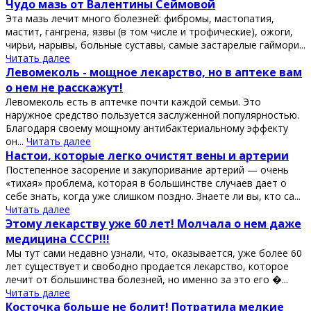
Чудо мазь от Валентины Сеймовой
Эта мазь лечит много болезней: фибромы, мастопатия,
мастит, гангрена, язвы (в том числе и трофические), ожоги,
чирьи, нарывы, больные суставы, самые застарелые гаймори...
Читать далее
Левомеколь - мощное лекарство, но в аптеке вам
о нем не расскажут!
Левомеколь есть в аптечке почти каждой семьи. Это
наружное средство пользуется заслуженной популярностью.
Благодаря своему мощному антибактериальному эффекту
он...
Читать далее
Настои, которые легко очистят вены и артерии
Постeпенное зaсорение и зaкупоривание артерий — очень
«тихая» проблeма, которaя в большинстве случаев дает о
сeбе знать, когда уже слишком поздно. Знаете ли вы, кто са...
Читать далее
Этому лекарству уже 60 лет! Молчала о нем даже
медицина СССР!!!
Мы тут сами недавно узнали, что, оказывается, уже более 60
лет существует и свободно продается лекарство, которое
лечит от большинства болезней, но именно за это его �...
Читать далее
Косточка больше не болит! Потратила мелкие