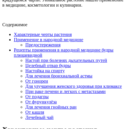
в медицине, косметологии и кулинарии.
Содержимое
Характерные черты растения
Применение в народной медицине
Предостережения
Рецепты применения в народной медицине будры
плющевидной
Настой при болезнях дыхательных путей
Целебный отвар будры
Настойка на спирту
Для лечения бронхиальной астмы
От гонореи
Для улучшения женского здоровья при климаксе
При раке печени и легких с метастазами
От подагры
От фурункулёза
Для лечения гнойных ран
От кашля
Лечебный чай