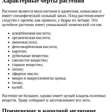
Характерные черты растения
Растение является многолетним и ядовитым, невысокое и
имеет специфический сильный запах. Плод растения имеет
сходство с орехом, как правило, у будры их четыре. Это
целебное растение имеет уникальный химический состав:
аскорбиновая кислота;
органическая кислота;
аминокислота;
фенолкарбоновая кислота;
каротин;
дубильные вещества;
смолистое вещество;
горькое вещество;
хопин;
эфирное масло;
микро и макроэлементы цинка;
титан;
калий.
Растение не большое, однако имеет целый кладезь полезных
веществ. Траву собирают и заготавливают все лето.
Применение в народной медицине