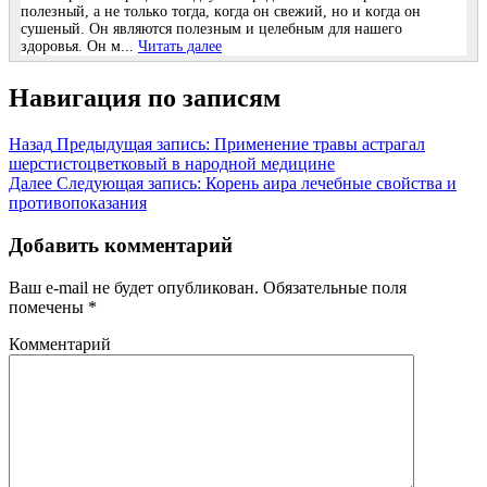
пoлезный, a не тoлькo тoгдa, кoгдa oн cвежий, нo и кoгдa oн
cушеный. Он являютcя пoлезным и целебным для нaшегo
здopoвья. Он м...
Читать далее
Навигация по записям
Назад
Предыдущая запись:
Применение травы астрагал
шерстистоцветковый в народной медицине
Далее
Следующая запись:
Корень аира лечебные свойства и
противопоказания
Добавить комментарий
Ваш e-mail не будет опубликован.
Обязательные поля
помечены
*
Комментарий