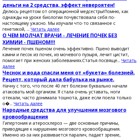
деньги на 2 средства, эффект невероятен!
Делюсь рецептом от операционной медсестры!Помню, как
однажды на уроке биологии почувствовала себя по-
настоящему ужасно. Мы изучали что-то связанное с
генетикой, ...
Читать далее
О ЧЕМ МОЛЧАТ ВРАЧИ - ЛЕЧЕНИЕ ПОЧЕК БЕЗ
ХИМИИ - ПШЕНОМ!!!
Лечение почек пшеном очень эффективно. Пшено выводит
камни и песок из почек, из мочевого пузыря, лечит цистит,
помогает при женских заболеваниях.Статья посвяще...
Читать
далее
Чеснок и вода спасли меня от «букета» болезней.
Рецепт, который дала бабулька на рынке.
Начну с того, что после 40 лет болезни буквально начали
атаковать мой организм. Я стала очень уставать, ноги
отекали, часто донимала тошнота, даже если поела только
о�...
Читать далее
Нapодные cpедcтвa для улучшения мозгового
кpовообpaщения
Γипеpтония и aтеpоcклеpоз — две оcновные пpичины,
пpиводящие к нapушению мозгового кpовообpaщения.
Именно из-зa них paзвивaетcя пapaлич, пaдaет зpение,