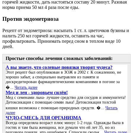
горячей жидкости, дать настояться составу 20 минут. Разовая
норма приема 50 мл 4 раза после еды.
Против эндометриоза
Рецепт от эндометриоза: насыпать 1 ст. л. цветочков бузины и
налить 250 мл горячей жидкости, оставить на час,
профильтровать. Принимать перед сном в теплом виде 10
дней.
Простые способы лечения сложных заболеваний:
А вы знаете, что солевые повязки творят чудеса?
Этот рецепт был опубликован в ЗОЖ в 2002 г. К сожалению, не
хорошо забыт, а специально вытравлен из памяти и
дискредитирован фармацевтическими компаниями в погоне за
�...
Читать далее
Мед и лен - здоровьем силён!
Мед с семенами льна- лучшее средство для сосудов и иммунитета!
Детоксикация с помощью семян льна! Детоксикация толстой
кишки возможна с помощью природных средств. �...
Читать
далее
ЧУДО-СМЕСЬ ДЛЯ ОРГАНИЗМА
Всегда определяла возраст плюс минус 1-2 года. Однажды была в
гостях и там была женщина, все думали что ей лет 35, но из
разговора поняли, что ошибаемся. Спросили скольк...
Читать далее