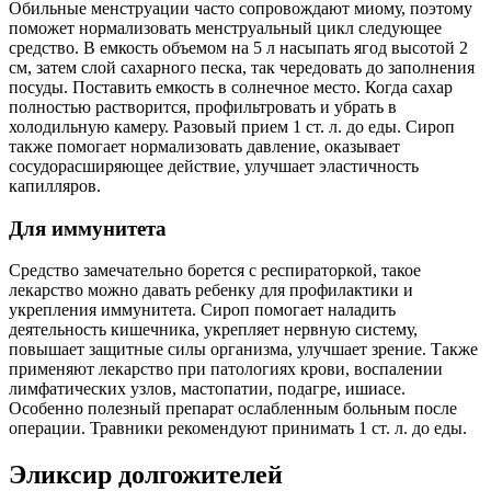
Обильные менструации часто сопровождают миому, поэтому
поможет нормализовать менструальный цикл следующее
средство. В емкость объемом на 5 л насыпать ягод высотой 2
см, затем слой сахарного песка, так чередовать до заполнения
посуды. Поставить емкость в солнечное место. Когда сахар
полностью растворится, профильтровать и убрать в
холодильную камеру. Разовый прием 1 ст. л. до еды. Сироп
также помогает нормализовать давление, оказывает
сосудорасширяющее действие, улучшает эластичность
капилляров.
Для иммунитета
Средство замечательно борется с респираторкой, такое
лекарство можно давать ребенку для профилактики и
укрепления иммунитета. Сироп помогает наладить
деятельность кишечника, укрепляет нервную систему,
повышает защитные силы организма, улучшает зрение. Также
применяют лекарство при патологиях крови, воспалении
лимфатических узлов, мастопатии, подагре, ишиасе.
Особенно полезный препарат ослабленным больным после
операции. Травники рекомендуют принимать 1 ст. л. до еды.
Эликсир долгожителей