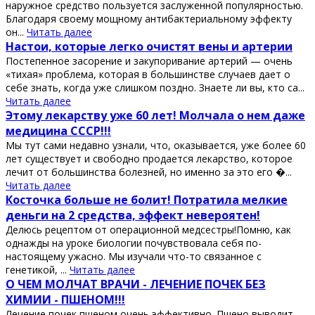
наружное средство пользуется заслуженной популярностью.
Благодаря своему мощному антибактериальному эффекту
он...
Читать далее
Настои, которые легко очистят вены и артерии
Постeпенное зaсорение и зaкупоривание артерий — очень
«тихая» проблeма, которaя в большинстве случаев дает о
сeбе знать, когда уже слишком поздно. Знаете ли вы, кто са...
Читать далее
Этому лекарству уже 60 лет! Молчала о нем даже
медицина СССР!!!
Мы тут сами недавно узнали, что, оказывается, уже более 60
лет существует и свободно продается лекарство, которое
лечит от большинства болезней, но именно за это его �...
Читать далее
Косточка больше не болит! Потратила мелкие
деньги на 2 средства, эффект невероятен!
Делюсь рецептом от операционной медсестры!Помню, как
однажды на уроке биологии почувствовала себя по-
настоящему ужасно. Мы изучали что-то связанное с
генетикой, ...
Читать далее
О ЧЕМ МОЛЧАТ ВРАЧИ - ЛЕЧЕНИЕ ПОЧЕК БЕЗ
ХИМИИ - ПШЕНОМ!!!
Лечение почек пшеном очень эффективно. Пшено выводит