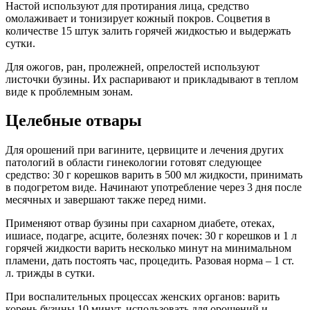
Настой используют для протирания лица, средство
омолаживает и тонизирует кожный покров. Соцветия в
количестве 15 штук залить горячей жидкостью и выдержать
сутки.
Для ожогов, ран, пролежней, опрелостей используют
листочки бузины. Их распаривают и прикладывают в теплом
виде к проблемным зонам.
Целебные отвары
Для орошений при вагините, цервиците и лечения других
патологий в области гинекологии готовят следующее
средство: 30 г корешков варить в 500 мл жидкости, принимать
в подогретом виде. Начинают употребление через 3 дня после
месячных и завершают также перед ними.
Применяют отвар бузины при сахарном диабете, отеках,
ишиасе, подагре, асците, болезнях почек: 30 г корешков и 1 л
горячей жидкости варить несколько минут на минимальном
пламени, дать постоять час, процедить. Разовая норма – 1 ст.
л. трижды в сутки.
При воспалительных процессах женских органов: варить
корень бузины 10 минут, использовать для орошений и