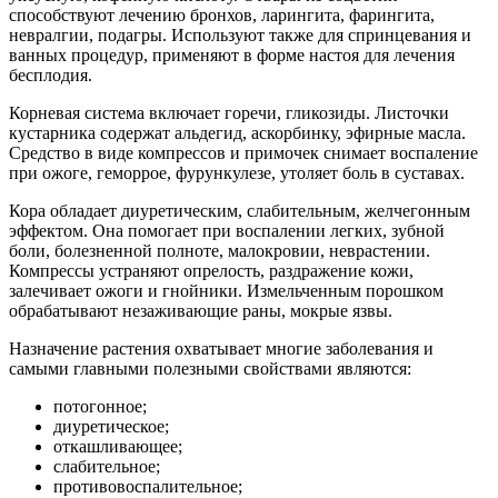
способствуют лечению бронхов, ларингита, фарингита,
невралгии, подагры. Используют также для спринцевания и
ванных процедур, применяют в форме настоя для лечения
бесплодия.
Корневая система включает горечи, гликозиды. Листочки
кустарника содержат альдегид, аскорбинку, эфирные масла.
Средство в виде компрессов и примочек снимает воспаление
при ожоге, геморрое, фурункулезе, утоляет боль в суставах.
Кора обладает диуретическим, слабительным, желчегонным
эффектом. Она помогает при воспалении легких, зубной
боли, болезненной полноте, малокровии, неврастении.
Компрессы устраняют опрелость, раздражение кожи,
залечивает ожоги и гнойники. Измельченным порошком
обрабатывают незаживающие раны, мокрые язвы.
Назначение растения охватывает многие заболевания и
самыми главными полезными свойствами являются:
потогонное;
диуретическое;
откашливающее;
слабительное;
противовоспалительное;