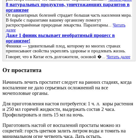
8 натуральных продуктов, уничтожающих паразитов в
организме
От паразитарных болезней страдает большая часть населения мира.
В борьбе с паразитами вашему организму помогут
распространённые природные лекарства. Паразитарны...
Читать
далее
Даже 1 финик вызывает необратимый процесс в
организме!
Финики — удивительный плод, которому во многих странах
приписывают свойства укреплять здоровье и продлевать жизнь.
Говорят, что в Китае есть долгожители, основой �...
Читать далее
От простатита
Начинать лечить простатит следует на ранних стадиях, когда
воспаление не дало серьезных осложнений на все
мочеполовые органы.
Для приготовления настоя потребуется: 1 ч. л. коры растения
и 250 мл горячей жидкости, выдержать состав 2 часа.
Профильтровать и пить 15 мл на ночь.
Приготовить настой от воспалений простаты можно из
соцветий: горсть цветков залить литром воды и томить на
минимальном огне четверть часа. Дать остыть,