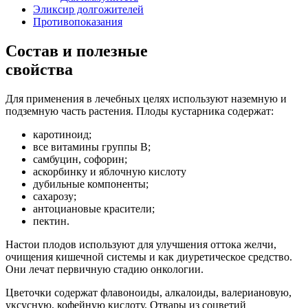
Эликсир долгожителей
Противопоказания
Состав и полезные
свойства
Для применения в лечебных целях используют наземную и
подземную часть растения. Плоды кустарника содержат:
каротиноид;
все витамины группы В;
самбуцин, софорин;
аскорбинку и яблочную кислоту
дубильные компоненты;
сахарозу;
антоциановые красители;
пектин.
Настои плодов используют для улучшения оттока желчи,
очищения кишечной системы и как диуретическое средство.
Они лечат первичную стадию онкологии.
Цветочки содержат флавоноиды, алкалоиды, валериановую,
уксусную, кофейную кислоту. Отвары из соцветий