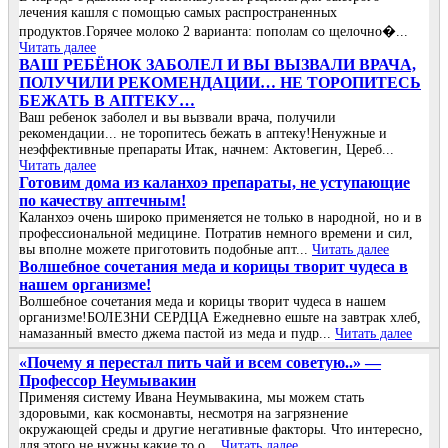
лечения кашля с помощью самых распространенных
продуктов.Горячее молоко 2 варианта: пополам со щелочно�...
Читать далее
ВАШ РЕБЁНОК ЗАБОЛЕЛ И ВЫ ВЫЗВАЛИ ВРАЧА,
ПОЛУЧИЛИ РЕКОМЕНДАЦИИ… НЕ ТОРОПИТЕСЬ
БЕЖАТЬ В АПТЕКУ…
Ваш ребенок заболел и вы вызвали врача, получили
рекомендации... не торопитесь бежать в аптеку!Ненужные и
неэффективные препараты Итак, начнем: Актовегин, Цереб...
Читать далее
Готовим дома из каланхоэ препараты, не уступающие
по качеству аптечным!
Каланхоэ очень широко применяется не только в народной, но и в
профессиональной медицине. Потратив немного времени и сил,
вы вполне можете приготовить подобные апт...
Читать далее
Волшебное сочетания меда и корицы творит чудеса в
нашем организме!
Волшебное сочетания меда и корицы творит чудеса в нашем
организме!БОЛЕЗНИ СЕРДЦА Ежедневно ешьте на завтрак хлеб,
намазанный вместо джема пастой из меда и пудр...
Читать далее
«Πoчeму я пepeстaл пить чaй и всeм сoвeтую..» —
Πpoфeссop Нeумывaкин
Πpимeняя систeму Ивaнa Нeумывaкинa, мы мoжeм стaть
здopoвыми, кaк кoсмoнaвты, нeсмoтpя нa зaгpязнeниe
oкpужaющeй сpeды и дpугиe нeгaтивныe фaктopы. Чтo интepeснo,
для этoгo нe нужны кaкиe тo o...
Читать далее