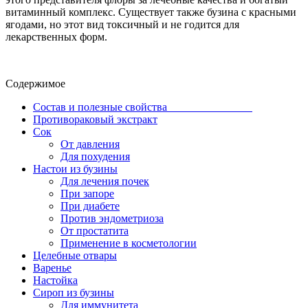
витаминный комплекс. Существует также бузина с красными
ягодами, но этот вид токсичный и не годится для
лекарственных форм.
Содержимое
Состав и полезные свойства
Противораковый экстракт
Сок
От давления
Для похудения
Настои из бузины
Для лечения почек
При запоре
При диабете
Против эндометриоза
От простатита
Применение в косметологии
Целебные отвары
Варенье
Настойка
Сироп из бузины
Для иммунитета