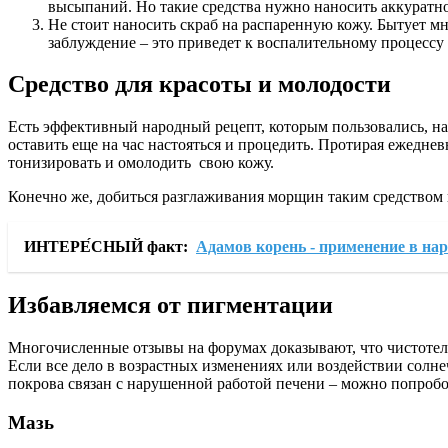
высыпаний. Но такие средства нужно наносить аккуратн
Не стоит наносить скраб на распаренную кожу. Бытует м
заблуждение – это приведет к воспалительному процессу
Средство для красоты и молодости
Есть эффективный народный рецепт, которым пользовались, нав
оставить еще на час настояться и процедить. Протирая ежедне
тонизировать и омолодить свою кожу.
Конечно же, добиться разглаживания морщин таким средством н
ИНТЕРЕ́СНЫЙ факт:
Адамов корень - применение в на
Избавляемся от пигментации
Многочисленные отзывы на форумах доказывают, что чистотел п
Если все дело в возрастных изменениях или воздействии солн
покрова связан с нарушенной работой печени – можно попробов
Мазь