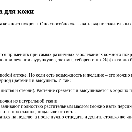
а для кожи
ля кожного покрова. Оно способно оказывать ряд положительных
тся применять при самых различных заболеваниях кожного покро
ло при лечении фурункулов, экземы, себореи и пр. Эффективно б
любой аптеке. Но если есть возможность и желание – его можно
период цветения и высушить. И так:
 листья и стебли). Растение срезается и высушивается в хорошо п
шочки из натуральной ткани.
, заливают полностью растительным маслом (можно взять персик
рают в прохладное, подальше от света.
ться на неделю, а после нужно отцедить и долить столько же чи