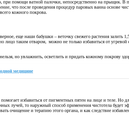
о, при помощи ватной палочки, непосредственно на прыщик. В 
нение, что после проведения процедур паровых ванна основе чи
 всего кожного покрова.
ерное, еще наши бабушки – веточку свежего растения залить 1,5 
вно лицо таким отваром, можно не только избавиться от угревой
ельзя, но увлажнить, осветлить и придать кожному покрову здо
родной медицине
омогает избавиться от пигментных пятен на лице и теле. Но для
ечных лучей, то наружный способ применения чистотела будет э
ать очищение и терапию этого органа, и как следствие избавле