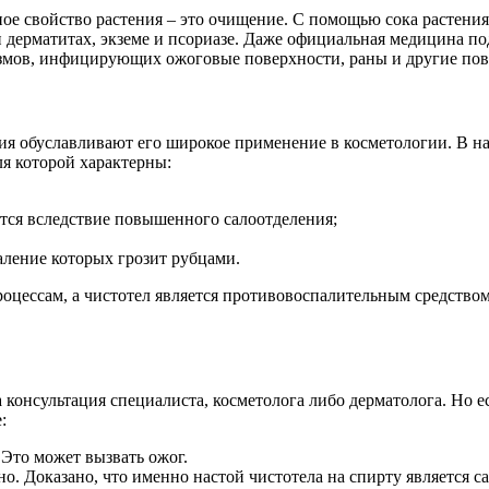
ное свойство растения – это очищение. С помощью сока растения
 дерматитах, экземе и псориазе. Даже официальная медицина п
измов, инфицирующих ожоговые поверхности, раны и другие по
я обуславливают его широкое применение в косметологии. В н
ля которой характерны:
ется вследствие повышенного салоотделения;
аление которых грозит рубцами.
оцессам, а чистотел является противовоспалительным средством
консультация специалиста, косметолога либо дерматолога. Но е
:
 Это может вызвать ожог.
о. Доказано, что именно настой чистотела на спирту является