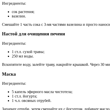
Ингредиенты:
сок растения;
вазелин.
Смешайте 1 часть сока с 3-мя частями вазелина и просто нанос
Настой для очищения печени
Ингредиенты:
1 ст.л. сухой травы;
250 мл воды.
Вскипятите воду, залейте траву, накройте крышкой. Через 30 м
Маска
Ингредиенты:
5 капель эфирного масла чистотела;
1 ст.л. йогурта;
1 ч.л. овсяных отрубей.
Запарьте отруби, затем смешайте их с йогуртом, добавьте масл