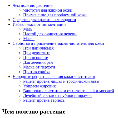
Чем полезно растение
Чистотел для жирной кожи
Применение для проблемной кожи
Средство для красоты и молодости
Избавляемся от пигментации
Мазь
Настой для очищения печени
Маска
Свойства и применение масла чистотела для кожи
При папилломах
При дерматите
При псориазе
Для лечения ран
Маска от перхоти
Против грибка
Народные рецепты лечения кожи чистотелом
Рецепт против лишая и трофической язвы
Убираем жировик
Ванночки с чистотелом от натоптышей и мозолей
Лечебный состав от рубцов и шрамов
Рецепт против герпеса
Чем полезно растение