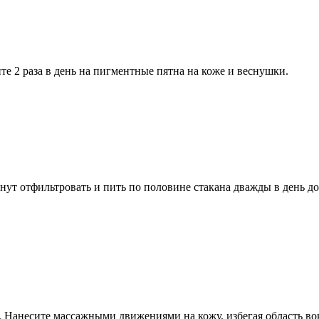
ите 2 раза в день на пигментные пятна на коже и веснушки.
инут отфильтровать и пить по половине стакана дважды в день д
о. Нанесите массажными движениями на кожу, избегая область вок