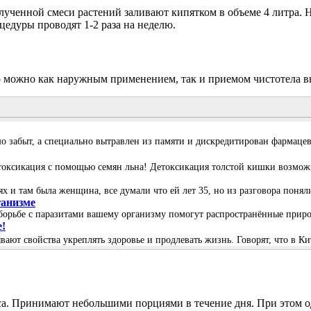
олученной смеси растений заливают кипятком в объеме 4 литра.
цедуры проводят 1-2 раза на неделю.
 можно как наружным применением, так и приемом чистотела вн
шо забыт, а специально вытравлен из памяти и дискредитирован фармаце
Детоксикация с помощью семян льна! Детоксикация толстой кишки возмо
ях и там была женщина, все думали что ей лет 35, но из разговора понял
ганизме
 борьбе с паразитами вашему организму помогут распространённые приро
!
ют свойства укреплять здоровье и продлевать жизнь. Говорят, что в Ки
часа. Принимают небольшими порциями в течение дня. При этом