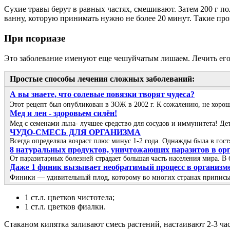
Сухие травы берут в равных частях, смешивают. Затем 200 г п
ванну, которую принимать нужно не более 20 минут. Такие про
При псориазе
Это заболевание именуют еще чешуйчатым лишаем. Лечить его
Простые способы лечения сложных заболеваний:
А вы знаете, что солевые повязки творят чудеса?
Этот рецепт был опубликован в ЗОЖ в 2002 г. К сожалению, не хоро
Мед и лен - здоровьем силён!
Мед с семенами льна- лучшее средство для сосудов и иммунитета! 
ЧУДО-СМЕСЬ ДЛЯ ОРГАНИЗМА
Всегда определяла возраст плюс минус 1-2 года. Однажды была в гост
8 натуральных продуктов, уничтожающих паразитов в ор
От паразитарных болезней страдает большая часть населения мира. В
Даже 1 финик вызывает необратимый процесс в организме
Финики — удивительный плод, которому во многих странах приписыва
1 ст.л. цветков чистотела;
1 ст.л. цветков фиалки.
Стаканом кипятка заливают смесь растений, настаивают 2-3 