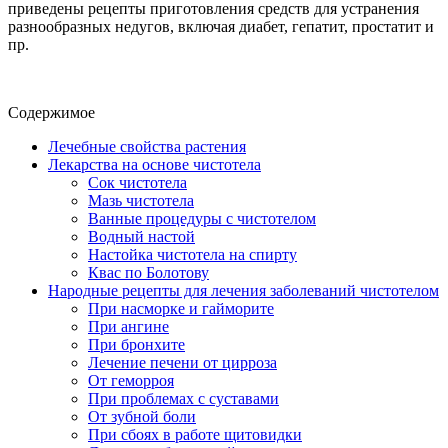
приведены рецепты приготовления средств для устранения
разнообразных недугов, включая диабет, гепатит, простатит и
пр.
Содержимое
Лечебные свойства растения
Лекарства на основе чистотела
Сок чистотела
Мазь чистотела
Ванные процедуры с чистотелом
Водный настой
Настойка чистотела на спирту
Квас по Болотову
Народные рецепты для лечения заболеваний чистотелом
При насморке и гайморите
При ангине
При бронхите
Лечение печени от цирроза
От геморроя
При проблемах с суставами
От зубной боли
При сбоях в работе щитовидки