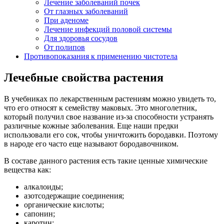
Лечение заболеваний почек
От глазных заболеваний
При аденоме
Лечение инфекций половой системы
Для здоровья сосудов
От полипов
Противопоказания к применению чистотела
Лечебные свойства растения
В учебниках по лекарственным растениям можно увидеть то,
что его относят к семейству маковых. Это многолетник,
который получил свое название из-за способности устранять
различные кожные заболевания. Еще наши предки
использовали его сок, чтобы уничтожить бородавки. Поэтому
в народе его часто еще называют бородавочником.
В составе данного растения есть такие ценные химические
вещества как:
алкалоиды;
азотсодержащие соединения;
органические кислоты;
сапонин;
каротин;