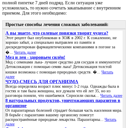
полной пипетке 7 дней подряд. Если ситуация уже
усложнилась, то нужно сочетать закапывание с внутренним
приемом. Для этого необходимо:
Простые способы лечения сложных заболеваний:
А вы знаете, что солевые повязки творят чудеса?
Этот рецепт был опубликован в ЗОЖ в 2002 г. К сожалению, не
хорошо забыт, а специально вытравлен из памяти и
дискредитирован фармацевтическими компаниями в погоне за
�...
Читать далее
Мед и лен - здоровьем силён!
Мед с семенами льна- лучшее средство для сосудов и иммунитета!
Детоксикация с помощью семян льна! Детоксикация толстой
кишки возможна с помощью природных средств. �...
Читать
далее
ЧУДО-СМЕСЬ ДЛЯ ОРГАНИЗМА
Всегда определяла возраст плюс минус 1-2 года. Однажды была в
гостях и там была женщина, все думали что ей лет 35, но из
разговора поняли, что ошибаемся. Спросили скольк...
Читать далее
8 натуральных продуктов, уничтожающих паразитов в
организме
От паразитарных болезней страдает большая часть населения мира.
В борьбе с паразитами вашему организму помогут
распространённые природные лекарства. Паразитарны...
Читать
далее