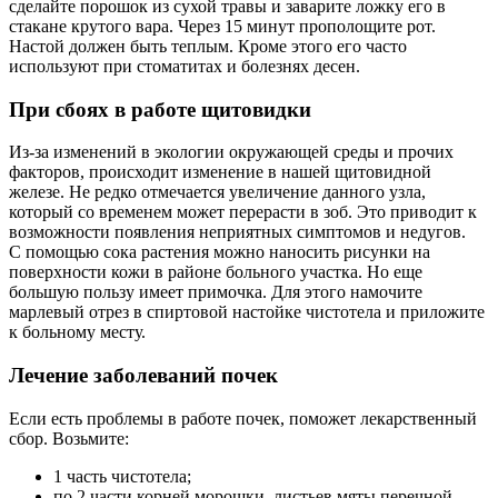
сделайте порошок из сухой травы и заварите ложку его в
стакане крутого вара. Через 15 минут прополощите рот.
Настой должен быть теплым. Кроме этого его часто
используют при стоматитах и болезнях десен.
При сбоях в работе щитовидки
Из-за изменений в экологии окружающей среды и прочих
факторов, происходит изменение в нашей щитовидной
железе. Не редко отмечается увеличение данного узла,
который со временем может перерасти в зоб. Это приводит к
возможности появления неприятных симптомов и недугов.
С помощью сока растения можно наносить рисунки на
поверхности кожи в районе больного участка. Но еще
большую пользу имеет примочка. Для этого намочите
марлевый отрез в спиртовой настойке чистотела и приложите
к больному месту.
Лечение заболеваний почек
Если есть проблемы в работе почек, поможет лекарственный
сбор. Возьмите:
1 часть чистотела;
по 2 части корней морошки, листьев мяты перечной,