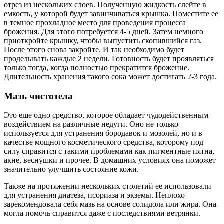
отрез из нескольких слоев. Полученную жидкость слейте в
емкость, у которой будет завинчиваться крышка. Поместите ее
в темное прохладное место для проведения процесса
брожения. Для этого потребуется 4-5 дней. Затем немного
приоткройте крышку, чтобы выпустить скопившийся газ.
После этого снова закройте. И так необходимо будет
проделывать каждые 2 недели. Готовность будет проявляться
только тогда, когда полностью прекратится брожение.
Длительность хранения такого сока может достигать 2-3 года.
Мазь чистотела
Это еще одно средство, которое обладает чудодейственным
воздействием на различные недуги. Оно не только
используется для устранения бородавок и мозолей, но и в
качестве мощного косметического средства, которому под
силу справится с такими проблемами как пигментные пятна,
акне, веснушки и прочее. В домашних условиях она поможет
значительно улучшить состояние кожи.
Также на протяжении нескольких столетий ее использовали
для устранения диатеза, псориаза и экземы. Неплохо
зарекомендовала себя мазь на основе солидола или жира. Она
могла помочь справится даже с последствиями ветрянки.