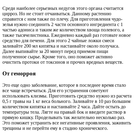
Среди наиболее серьезных недугов этого органа считается
цирроз. Но не стоит отчаиваться. Данному растению
справится с ним также по плечу. Для приготовления чудо-
зелья нужно соединить 2 части основного ингредиента с 1
частью адониса и таким же количеством хвоща полевого, а
также тысячелистника. Ежедневно каждый раз готовьте новое
средство для печени. Для этого 2 чайные ложки смеси
заливайте 200 мл кипятка и настаивайте около получаса.
Далее выпивайте за 20 минут перед приемом пищи
полученное сырье. Кроме того, оно поможет активно
очистить протоки от токсинов и прочих вредных веществ.
От геморроя
Это еще одно заболевание, которое в последнее время стало
все чаще встречаться. Для его устранения советуют
использовать клизмы. Приготовить средство нужно из расчета
0,5 г травы на 1 кг веса больного. Заливайте в 10 раз большим
количеством кипятка и настаивайте 2 часа. Дайте остыть до
температуры тела. Лягте на правый бок и введите раствор в
прямую кишку. Проделывать так желательно несколько раз.
Это поможет устранить все негативные проявления, заживить
трещины и не перейти ему в стадию хронического.