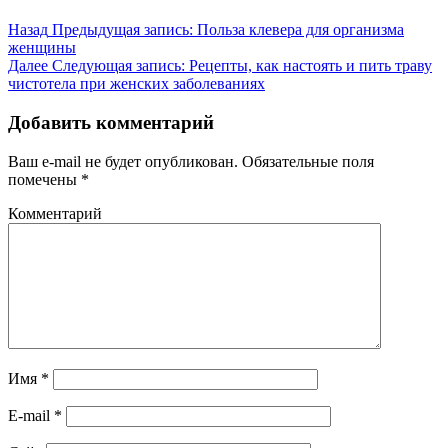
Назад
Предыдущая запись:
Польза клевера для организма
женщины
Далее
Следующая запись:
Рецепты, как настоять и пить траву
чистотела при женских заболеваниях
Добавить комментарий
Ваш e-mail не будет опубликован.
Обязательные поля
помечены
*
Комментарий
Имя
*
E-mail
*