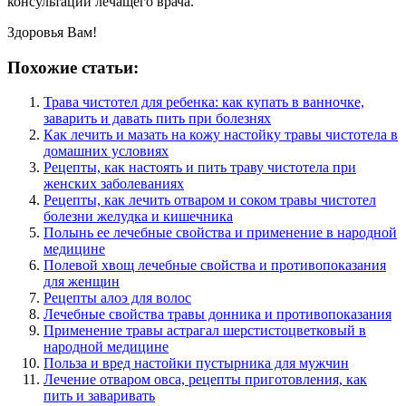
консультации лечащего врача.
Здоровья Вам!
Похожие статьи:
Трава чистотел для ребенка: как купать в ванночке,
заварить и давать пить при болезнях
Как лечить и мазать на кожу настойку травы чистотела в
домашних условиях
Рецепты, как настоять и пить траву чистотела при
женских заболеваниях
Рецепты, как лечить отваром и соком травы чистотел
болезни желудка и кишечника
Полынь ее лечебные свойства и применение в народной
медицине
Полевой хвощ лечебные свойства и противопоказания
для женщин
Рецепты алоэ для волос
Лечебные свойства травы донника и противопоказания
Применение травы астрагал шерстистоцветковый в
народной медицине
Польза и вред настойки пустырника для мужчин
Лечение отваром овса, рецепты приготовления, как
пить и заваривать