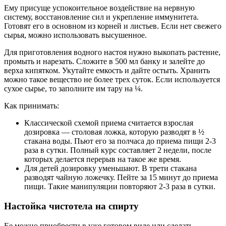
Ему присуще успокоительное воздействие на нервную
систему, восстановление сил и укрепление иммунитета.
Готовят его в основном из корней и листьев. Если нет свежего
сырья, можно использовать высушенное.
Для приготовления водного настоя нужно выкопать растение,
промыть и нарезать. Сложите в 500 мл банку и залейте до
верха кипятком. Укутайте емкость и дайте остыть. Хранить
можно такое вещество не более трех суток. Если используется
сухое сырье, то заполните им тару на ¼.
Как принимать:
Классической схемой приема считается взрослая
дозировка — столовая ложка, которую разводят в ½
стакана воды. Пьют его за полчаса до приема пищи 2-3
раза в сутки. Полный курс составляет 2 недели, после
которых делается перерыв на такое же время.
Для детей дозировку уменьшают. В трети стакана
разводят чайную ложечку. Пейте за 15 минут до приема
пищи. Такие манипуляции повторяют 2-3 раза в сутки.
Настойка чистотела на спирту
Ее можно приобрести в уже готовом виде или сделать