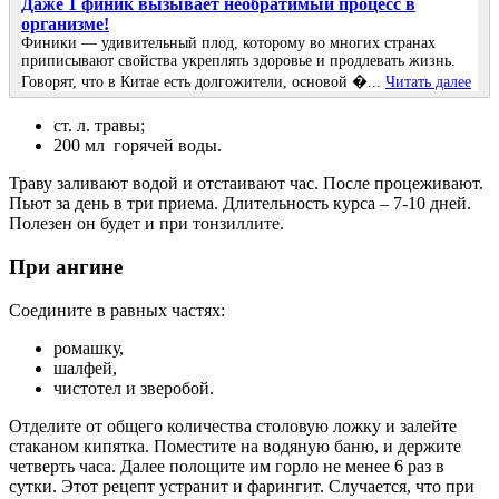
Даже 1 финик вызывает необратимый процесс в
организме!
Финики — удивительный плод, которому во многих странах
приписывают свойства укреплять здоровье и продлевать жизнь.
Говорят, что в Китае есть долгожители, основой �...
Читать далее
ст. л. травы;
200 мл горячей воды.
Траву заливают водой и отстаивают час. После процеживают.
Пьют за день в три приема. Длительность курса – 7-10 дней.
Полезен он будет и при тонзиллите.
При ангине
Соедините в равных частях:
ромашку,
шалфей,
чистотел и зверобой.
Отделите от общего количества столовую ложку и залейте
стаканом кипятка. Поместите на водяную баню, и держите
четверть часа. Далее полощите им горло не менее 6 раз в
сутки. Этот рецепт устранит и фарингит. Случается, что при