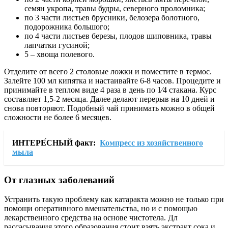
семян укропа, травы будры, северного проломника;
по 3 части листьев брусники, белозера болотного,
подорожника большого;
по 4 части листьев березы, плодов шиповника, травы
лапчатки гусиной;
5 – хвоща полевого.
Отделите от всего 2 столовые ложки и поместите в термос.
Залейте 100 мл кипятка и настаивайте 6-8 часов. Процедите и
принимайте в теплом виде 4 раза в день по 1⁄4 стакана. Курс
составляет 1,5-2 месяца. Далее делают перерыв на 10 дней и
снова повторяют. Подобный чай принимать можно в общей
сложности не более 6 месяцев.
ИНТЕРЕ́СНЫЙ факт:
Компресс из хозяйственного
мыла
От глазных заболеваний
Устранить такую проблему как катаракта можно не только при
помощи оперативного вмешательства, но и с помощью
лекарственного средства на основе чистотела. Дл
рассасывания этого образования стоит взять экстракт сока и