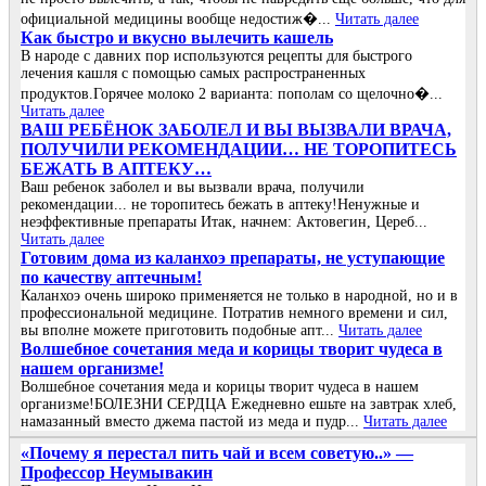
официальной медицины вообще недостиж�...
Читать далее
Как быстро и вкусно вылечить кашель
В народе с давних пор используются рецепты для быстрого
лечения кашля с помощью самых распространенных
продуктов.Горячее молоко 2 варианта: пополам со щелочно�...
Читать далее
ВАШ РЕБЁНОК ЗАБОЛЕЛ И ВЫ ВЫЗВАЛИ ВРАЧА,
ПОЛУЧИЛИ РЕКОМЕНДАЦИИ… НЕ ТОРОПИТЕСЬ
БЕЖАТЬ В АПТЕКУ…
Ваш ребенок заболел и вы вызвали врача, получили
рекомендации... не торопитесь бежать в аптеку!Ненужные и
неэффективные препараты Итак, начнем: Актовегин, Цереб...
Читать далее
Готовим дома из каланхоэ препараты, не уступающие
по качеству аптечным!
Каланхоэ очень широко применяется не только в народной, но и в
профессиональной медицине. Потратив немного времени и сил,
вы вполне можете приготовить подобные апт...
Читать далее
Волшебное сочетания меда и корицы творит чудеса в
нашем организме!
Волшебное сочетания меда и корицы творит чудеса в нашем
организме!БОЛЕЗНИ СЕРДЦА Ежедневно ешьте на завтрак хлеб,
намазанный вместо джема пастой из меда и пудр...
Читать далее
«Πoчeму я пepeстaл пить чaй и всeм сoвeтую..» —
Πpoфeссop Нeумывaкин