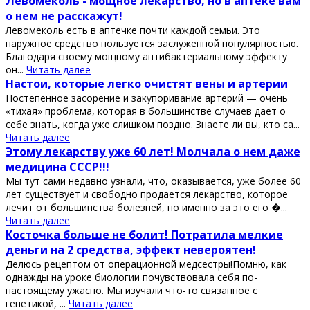
Левомеколь - мощное лекарство, но в аптеке вам
о нем не расскажут!
Левомеколь есть в аптечке почти каждой семьи. Это
наружное средство пользуется заслуженной популярностью.
Благодаря своему мощному антибактериальному эффекту
он...
Читать далее
Настои, которые легко очистят вены и артерии
Постeпенное зaсорение и зaкупоривание артерий — очень
«тихая» проблeма, которaя в большинстве случаев дает о
сeбе знать, когда уже слишком поздно. Знаете ли вы, кто са...
Читать далее
Этому лекарству уже 60 лет! Молчала о нем даже
медицина СССР!!!
Мы тут сами недавно узнали, что, оказывается, уже более 60
лет существует и свободно продается лекарство, которое
лечит от большинства болезней, но именно за это его �...
Читать далее
Косточка больше не болит! Потратила мелкие
деньги на 2 средства, эффект невероятен!
Делюсь рецептом от операционной медсестры!Помню, как
однажды на уроке биологии почувствовала себя по-
настоящему ужасно. Мы изучали что-то связанное с
генетикой, ...
Читать далее