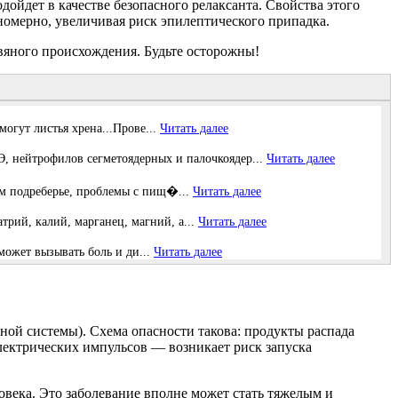
ойдет в качестве безопасного релаксанта. Свойства этого
омерно, увеличивая риск эпилептического припадка.
вяного происхождения. Будьте осторожны!
огут листья хрена...Прове...
Читать далее
нейтрофилов сегметоядерных и палочкоядер...
Читать далее
вом подреберье, проблемы с пищ�...
Читать далее
рий, калий, марганец, магний, а...
Читать далее
может вызывать боль и ди...
Читать далее
ной системы). Схема опасности такова: продукты распада
ектрических импульсов — возникает риск запуска
овека. Это заболевание вполне может стать тяжелым и