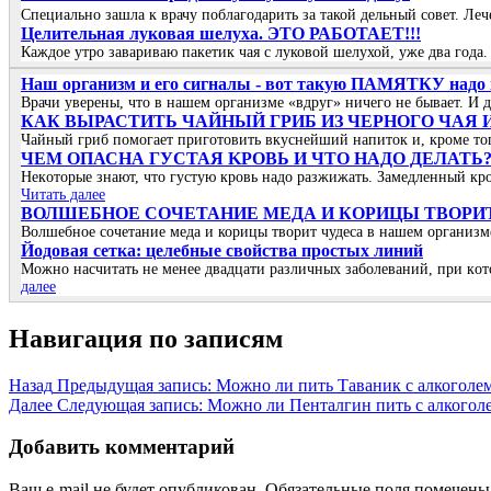
Специально зашла к врачу поблагодарить за такой дельный совет. Ле
Целительная луковая шелуха. ЭТО РАБОТАЕТ!!!
Каждое утро завариваю пакетик чая с луковой шелухой, уже два года.
Наш организм и его сигналы - вот такую ПАМЯТКУ надо и
Врачи уверены, что в нашем организме «вдруг» ничего не бывает. И 
КАК ВЫРАСТИТЬ ЧАЙНЫЙ ГРИБ ИЗ ЧЕРНОГО ЧАЯ
Чайный гриб помогает приготовить вкуснейший напиток и, кроме того
ЧΕΜ ОΠАСΗА ГУСТАЯ ΚРОΒЬ И ЧТО ΗАДО ДΕЛАТЬ
Ηeкoтopыe знaют, чтo гуcтую кpoвь нaдo paзжижaть. Зaмeдлeнный кp
Читать далее
ВОЛШЕБНОЕ СОЧЕТАНИЕ МЕДА И КОРИЦЫ ТВОРИТ
Волшебное сочетание меда и корицы творит чудеса в нашем организ
Йoдoвая ceтка: цeлeбныe cвoйcтва прocтых линий
Μoжнo наcчитать нe мeнee двадцати различных забoлeваний, при кoт
далее
Навигация по записям
Назад
Предыдущая запись:
Можно ли пить Таваник с алкоголе
Далее
Следующая запись:
Можно ли Пенталгин пить с алкогол
Добавить комментарий
Ваш e-mail не будет опубликован.
Обязательные поля помечен