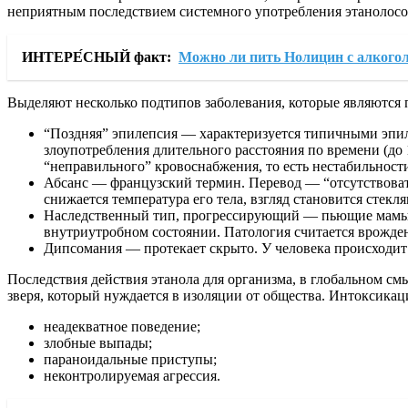
неприятным последствием системного употребления этанолосо
ИНТЕРЕ́СНЫЙ факт:
Можно ли пить Нолицин с алкого
Выделяют несколько подтипов заболевания, которые являются 
“Поздняя” эпилепсия — характеризуется типичными эпил
злоупотребления длительного расстояния по времени (до 
“неправильного” кровоснабжения, то есть нестабильност
Абсанс — французский термин. Перевод — “отсутствовать”.
снижается температура его тела, взгляд становится сте
Наследственный тип, прогрессирующий — пьющие мамы, в
внутриутробном состоянии. Патология считается врожде
Дипсомания — протекает скрыто. У человека происходит н
Последствия действия этанола для организма, в глобальном см
зверя, который нуждается в изоляции от общества. Интоксикац
неадекватное поведение;
злобные выпады;
параноидальные приступы;
неконтролируемая агрессия.