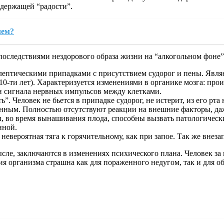
держащей “радости”.
лем?
последствиями нездорового образа жизни на “алкогольном фоне”
ептическими припадками с присутствием судорог и пены. Являе
10-ти лет). Характеризуется изменениями в органике мозга: пр
и сигнала нервных импульсов между клетками.
 Человек не бьется в припадке судорог, не истерит, из его рта 
клянным. Полностью отсутствуют реакции на внешние факторы, да
о время вынашивания плода, способны вызвать патологические
нной.
евероятная тяга к горячительному, как при запое. Так же внеза
ысле, заключаются в изменениях психического плана. Человек за
ия организма страшна как для пораженного недугом, так и для о