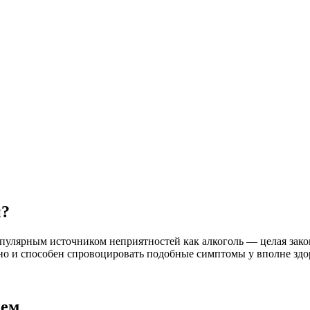
и?
опулярным источником неприятностей как алкоголь — целая зако
 но и способен спровоцировать подобные симптомы у вполне здо
ием