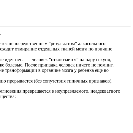
:
тся непосредственным “результатом” алкогольного
оисходит отмирание отдельных тканей мозга по причине
не идет пена — человек “отключается” на пару секунд,
же болевые. После припадка человек ничего не помнит.
 трансформации в органике мозга у ребенка еще во
пно прерывается (без сопутствия типичных признаков).
 мгновения превращается в неуправляемого, неадекватного
бщества: