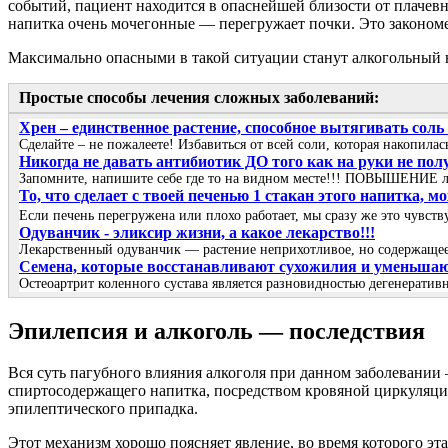
событий, пациент находится в опаснейшей близости от плачевн
напитка очень мочегонные — перегружает почки. Это закономе
Максимально опасными в такой ситуации станут алкогольный н
Простые способы лечения сложных заболеваний:
Хрен – единственное растение, способное вытягивать соль
Сделайте – не пожалеете! Избавиться от всей соли, которая накопила
Никогда не давать антибиотик ДО того как на руки не пол
Запомните, напишите себе где то на видном месте!!! ПОВЫШЕНИЕ 
То, что сделает с твоей печенью 1 стакан этого напитка, 
Если печень перегружена или плохо работает, мы сразу же это чувст
Одуванчик - эликсир жизни, а какое лекарство!!!
Лекарственный одуванчик — растение неприхотливое, но содержащее 
Семена, которые восстанавливают сухожилия и уменьшают 
Остеоартрит коленного сустава является разновидностью дегенеративн
Эпилепсия и алкоголь — последствия
Вся суть пагубного влияния алкоголя при данном заболевании
спиртосодержащего напитка, посредством кровяной циркуляци
эпилептического припадка.
Этот механизм хорошо поясняет явление, во время которого эт