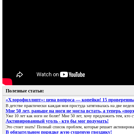
Полезные статьи:
«Хлорофиллипт»: цена вопроса — копейки! 15 проверенны
В детстве практически каждая моя простуда затягивалась на две не
Мне 50 лет, раньше на ноги не могла встать, а теперь «пор
Уже 10 лет как ноги не болят! Мне 50 лет, хочу предложить тем, кто с
Активированный уголь - кто бы мог подумать!
Это стоит знать! Полный список проблем, которые решает активирова
В обязательном порядке жую сушеную гвоздику!