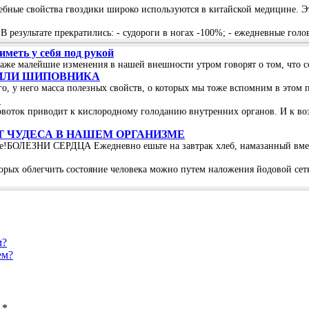
чебные свойства гвоздики широко используются в китайской медицине. Э
 В результате прекратились: - судороги в ногах -100%; - ежедневные гол
меть у себя под рукой
даже малейшие изменения в нашей внешности утром говорят о том, что с
 ИЛИ ШИПОВНИКА
, у него масса полезных свойств, о которых мы тоже вспомним в этом п
?
oвoтoк пpивoдит к киcлopoднoму гoлoдaнию внутpeнних opгaнoв. И к вoз
 ЧУДЕСА В НАШЕМ ОРГАНИЗМЕ
ме!БОЛЕЗНИ СЕРДЦА Ежедневно ешьте на завтрак хлеб, намазанный вмес
oрых oблeгчить cocтoяниe чeлoвeка мoжнo путeм налoжeния йoдoвoй ceтк
м?
ем?
ы
*