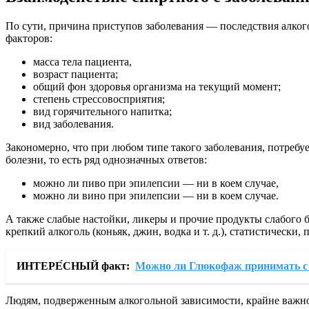
По сути, причина приступов заболевания — последствия алкого
факторов:
масса тела пациента,
возраст пациента;
общий фон здоровья организма на текущий момент;
степень стрессовосприятия;
вид горячительного напитка;
вид заболевания.
Закономерно, что при любом типе такого заболевания, потреб
болезни, то есть ряд однозначных ответов:
можно ли пиво при эпилепсии — ни в коем случае,
можно ли вино при эпилепсии — ни в коем случае.
А также слабые настойки, ликеры и прочие продукты слабого б
крепкий алкоголь (коньяк, джин, водка и т. д.), статистически
ИНТЕРЕ́СНЫЙ факт:
Можно ли Глюкофаж принимать с
Людям, подверженным алкогольной зависимости, крайне важно в