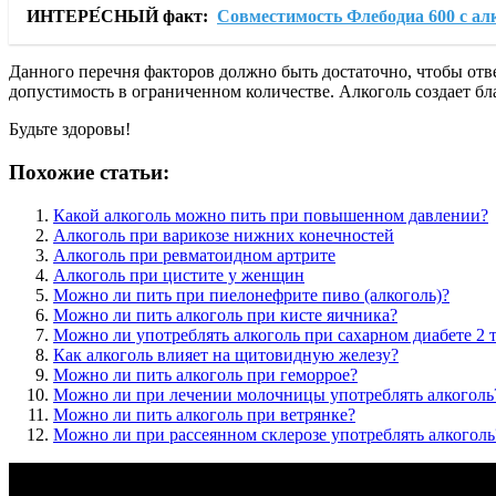
ИНТЕРЕ́СНЫЙ факт:
Совместимость Флебодиа 600 с ал
Данного перечня факторов должно быть достаточно, чтобы отв
допустимость в ограниченном количестве. Алкоголь создает бл
Будьте здоровы!
Похожие статьи:
Какой алкоголь можно пить при повышенном давлении?
Алкоголь при варикозе нижних конечностей
Алкоголь при ревматоидном артрите
Алкоголь при цистите у женщин
Можно ли пить при пиелонефрите пиво (алкоголь)?
Можно ли пить алкоголь при кисте яичника?
Можно ли употреблять алкоголь при сахарном диабете 2 
Как алкоголь влияет на щитовидную железу?
Можно ли пить алкоголь при геморрое?
Можно ли при лечении молочницы употреблять алкоголь
Можно ли пить алкоголь при ветрянке?
Можно ли при рассеянном склерозе употреблять алкоголь