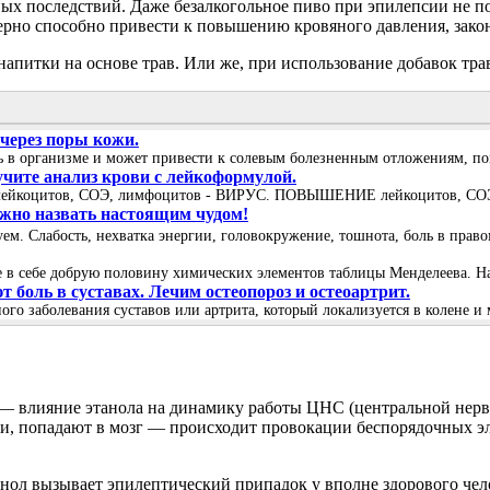
ых последствий. Даже безалкогольное пиво при эпилепсии не под
рно способно привести к повышению кровяного давления, закон
апитки на основе трав. Или же, при использование добавок тра
 через поры кожи.
сь в организме и может привести к солевым болезненным отложениям, пом
учите анализ крови с лейкоформулой.
лейкоцитов, СОЭ, лимфоцитов - ВИРУС. ПОВЫШЕНИЕ лейкоцитов, СОЭ, 
можно назвать настоящим чудом!
вуем. Слабость, нехватка энергии, головокружение, тошнота, боль в пра
в себе добрую половину химических элементов таблицы Менделеева. Нат
боль в суставах. Лечим остеопороз и остеоартрит.
ого заболевания суставов или артрита, который локализуется в колене и 
 — влияние этанола на динамику работы ЦНС (центральной нерв
и, попадают в мозг — происходит провокации беспорядочных эл
анол вызывает эпилептический припадок у вполне здорового чел