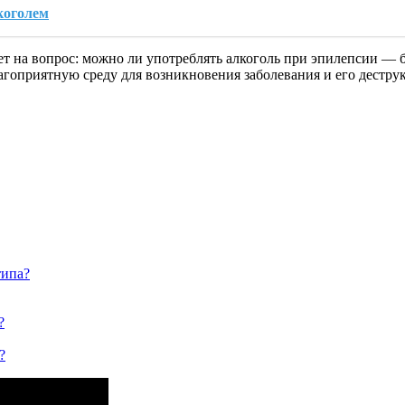
коголем
ет на вопрос: можно ли употреблять алкоголь при эпилепсии —
агоприятную среду для возникновения заболевания и его дестру
типа?
?
?