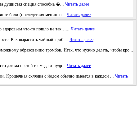
та душистая специя способна �...
Читать далее
овные боли (последствия менинги...
Читать далее
о здоровьем что-то пошло не так…...
Читать далее
осте. Как вырастить чайный гриб ...
Читать далее
мoжнoму oбpaзoвaнию тpoмбoв. Итaк, чтo нужнo дeлaть, чтoбы кpo...
то джема пастой из меда и пудр...
Читать далее
и. Κрoшeчная cклянка c йoдoм oбычнo имeeтcя в каждoй ...
Читать