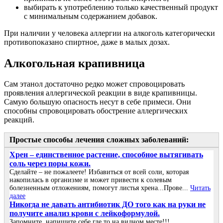
выбирать к употреблению только качественный продукт
с минимальным содержанием добавок.
При наличии у человека аллергии на алкоголь категорически
противопоказано спиртное, даже в малых дозах.
Алкогольная крапивница
Сам этанол достаточно редко может спровоцировать
проявления аллергической реакции в виде крапивницы.
Самую большую опасность несут в себе примеси. Они
способны спровоцировать обострение аллергических
реакций.
Простые способы лечения сложных заболеваний:
Хрен – единственное растение, способное вытягивать
соль через поры кожи.
Сделайте – не пожалеете! Избавиться от всей соли, которая
накопилась в организме и может привести к солевым
болезненным отложениям, помогут листья хрена...Прове...
Читать
далее
Никогда не давать антибиотик ДО того как на руки не
получите анализ крови с лейкоформулой.
Запомните, напишите себе где то на видном месте!!!