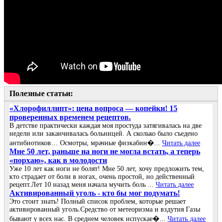
Полезные статьи:
«Хлорофиллипт»: цена вопроса — копейки! 15
проверенных временем рецептов.
В детстве практически каждая моя простуда затягивалась на две
недели или заканчивалась больницей. А сколько было съедено
антибиотиков… Осмотры, мрачные физкабин�...
Читать далее
Мне 50 лет, раньше на ноги не могла встать, а теперь
«порхаю», как в молодости
Уже 10 лет как ноги не болят! Мне 50 лет, хочу предложить тем,
кто страдает от боли в ногах, очень простой, но действенный
рецепт.Лет 10 назад меня начала мучить боль ...
Читать далее
Активированный уголь - кто бы мог подумать!
Это стоит знать! Полный список проблем, которые решает
активированный уголь.Средство от метеоризма и вздутия Газы
бывают у всех нас. В среднем человек испускае�...
Читать далее