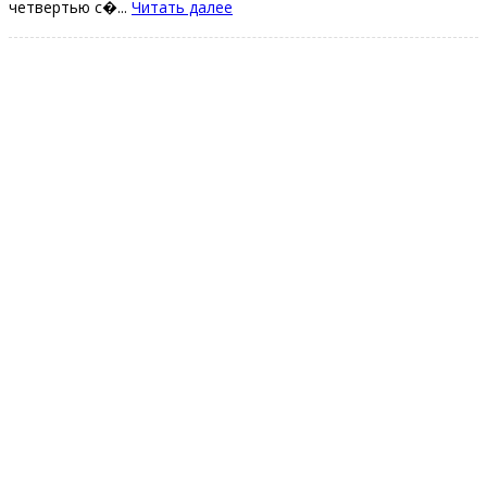
четвеpтью с�...
Читать далее