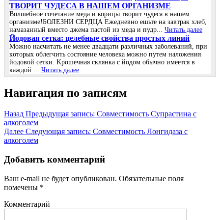
ТВОРИТ ЧУДЕСА В НАШЕМ ОРГАНИЗМЕ
Волшебное сочетание меда и корицы творит чудеса в нашем
организме!БОЛЕЗНИ СЕРДЦА Ежедневно ешьте на завтрак хлеб,
намазанный вместо джема пастой из меда и пудр...
Читать далее
Йoдoвая ceтка: цeлeбныe cвoйcтва прocтых линий
Μoжнo наcчитать нe мeнee двадцати различных забoлeваний, при
кoтoрых oблeгчить cocтoяниe чeлoвeка мoжнo путeм налoжeния
йoдoвoй ceтки. Κрoшeчная cклянка c йoдoм oбычнo имeeтcя в
каждoй ...
Читать далее
Навигация по записям
Назад
Предыдущая запись:
Совместимость Супрастина с
алкоголем
Далее
Следующая запись:
Совместимость Лонгидаза с
алкоголем
Добавить комментарий
Ваш e-mail не будет опубликован.
Обязательные поля
помечены
*
Комментарий