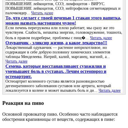
ПОВЫШЕНИЕ лейкоцитов, СОЭ, лимфоцитов - ВИРУС.
ПОВЫШЕНИЕ лейкоцитов, СОЭ, нейтрофилов сегметоядерных и
палочкоядер...
Читать далее
То, что сделает с твоей печенью 1 стакан этого напитка,
можно назвать настоящим чудом!
Если печень перегружена или плохо работает, мы сразу же это
чувствуем. Слабость, нехватка энергии, головокружение, тошнота,
боль в правом подреберье, проблемы с пищ�...
Читать далее
Одуванчик - эликсир жизни, а какое лекарство!!!
Лекарственный одуванчик — растение неприхотливое, но
содержащее в себе добрую половину химических элементов
таблицы Менделеева. Натрий, калий, марганец, магний, а...
Читать далее
Семена, которые восстанавливают сухожилия и
уменьшают боль в суставах. Лечим остеопороз и
остеоартрит.
Остеоартрит коленного сустава является разновидностью
дегенеративного заболевания суставов или артрита, который
локализуется в колене и может вызывать боль и ди...
Читать далее
Реакция на пиво
Основной провокатор пиво. Особенно часто наблюдаются
обострения крапивницы от веществ, содержащих в пиве: