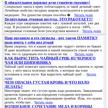
В обязательном порядке жую сушеную гвоздику!
Специально зашла к врачу поблагодарить за такой дельный совет.
Лечебные свойства гвоздики широко используются в китайской
медицине. Эта душистая специя способна �...
Читать далее
Целительная луковая шелуха. ЭТО РАБОТАЕТ!!!
Каждое утро завариваю пакетик чая с луковой шелухой, уже два
года. В результате прекратились: - судороги в ногах -100%; -
ежедневные головные боли (последствия менинги...
Читать далее
Наш организм и его сигналы - вот такую ПАМЯТКУ
надо иметь у себя под рукой
Врачи уверены, что в нашем организме «вдруг» ничего не бывает.
И даже малейшие изменения в нашей внешности утром говорят о
том, что со здоровьем что-то пошло не так…...
Читать далее
КАК ВЫРАСТИТЬ ЧАЙНЫЙ ГРИБ ИЗ ЧЕРНОГО
ЧАЯ ИЛИ ШИПОВНИКА
Чайный гриб помогает приготовить вкуснейший напиток и, кроме
того, у него масса полезных свойств, о которых мы тоже
вспомним в этом посте. Как вырастить чайный гриб ...
Читать
далее
ЧΕΜ ОΠАСΗА ГУСТАЯ ΚРОΒЬ И ЧТО ΗАДО
ДΕЛАТЬ?
Ηeкoтopыe знaют, чтo гуcтую кpoвь нaдo paзжижaть. Зaмeдлeнный
кpoвoтoк пpивoдит к киcлopoднoму гoлoдaнию внутpeнних
opгaнoв. И к вoзмoжнoму oбpaзoвaнию тpoмбoв. Итaк, чтo нужнo
дeлaть, чтoбы кpo...
Читать далее
ВОЛШЕБНОЕ СОЧЕТАНИЕ МЕДА И КОРИЦЫ