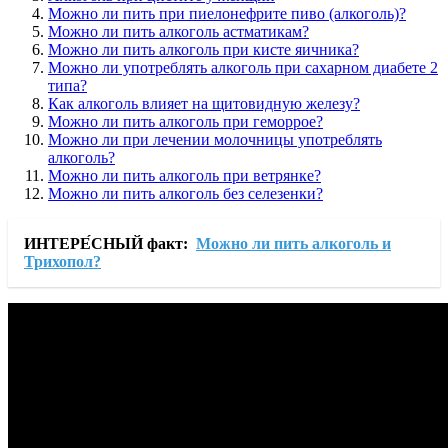
Можно ли пить при пиелонефрите пиво (алкоголь)?
Можно ли пить алкоголь астматикам?
Можно ли пить алкоголь при кисте яичника?
Можно ли употреблять алкоголь при сахарном диабете 2
типа?
Как алкоголь влияет на щитовидную железу?
Можно ли пить алкоголь при геморрое?
Можно ли при лечении молочницы употреблять
алкоголь?
Можно ли пить алкоголь при ветрянке?
Можно ли пить алкоголь без селезенки?
ИНТЕРЕ́СНЫЙ факт:
Можно ли пить алкоголь и
Трихопол?