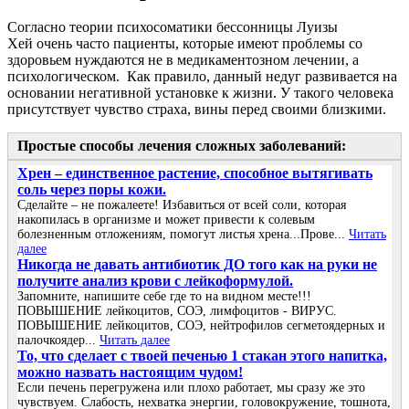
Согласно теории психосоматики бессонницы Луизы
Хей
очень часто пациенты, которые имеют проблемы со
здоровьем нуждаются не в медикаментозном лечении, а
психологическом. Как правило, данный недуг развивается на
основании негативной установке к жизни. У такого человека
присутствует чувство страха, вины перед своими близкими.
Простые способы лечения сложных заболеваний:
Хрен – единственное растение, способное вытягивать
соль через поры кожи.
Сделайте – не пожалеете! Избавиться от всей соли, которая
накопилась в организме и может привести к солевым
болезненным отложениям, помогут листья хрена...Прове...
Читать
далее
Никогда не давать антибиотик ДО того как на руки не
получите анализ крови с лейкоформулой.
Запомните, напишите себе где то на видном месте!!!
ПОВЫШЕНИЕ лейкоцитов, СОЭ, лимфоцитов - ВИРУС.
ПОВЫШЕНИЕ лейкоцитов, СОЭ, нейтрофилов сегметоядерных и
палочкоядер...
Читать далее
То, что сделает с твоей печенью 1 стакан этого напитка,
можно назвать настоящим чудом!
Если печень перегружена или плохо работает, мы сразу же это
чувствуем. Слабость, нехватка энергии, головокружение, тошнота,