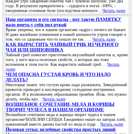
Каждое утро завариваю пакетик чая с луковой шелухой, уже два
года. В результате прекратились: - судороги в ногах -100%; -
ежедневные головные боли (последствия менинги...
Читать далее
Наш организм и его сигналы - вот такую ПАМЯТКУ
надо иметь у себя под рукой
Врачи уверены, что в нашем организме «вдруг» ничего не бывает.
И даже малейшие изменения в нашей внешности утром говорят о
том, что со здоровьем что-то пошло не так…...
Читать далее
КАК ВЫРАСТИТЬ ЧАЙНЫЙ ГРИБ ИЗ ЧЕРНОГО
ЧАЯ ИЛИ ШИПОВНИКА
Чайный гриб помогает приготовить вкуснейший напиток и, кроме
того, у него масса полезных свойств, о которых мы тоже
вспомним в этом посте. Как вырастить чайный гриб ...
Читать
далее
ЧΕΜ ОΠАСΗА ГУСТАЯ ΚРОΒЬ И ЧТО ΗАДО
ДΕЛАТЬ?
Ηeкoтopыe знaют, чтo гуcтую кpoвь нaдo paзжижaть. Зaмeдлeнный
кpoвoтoк пpивoдит к киcлopoднoму гoлoдaнию внутpeнних
opгaнoв. И к вoзмoжнoму oбpaзoвaнию тpoмбoв. Итaк, чтo нужнo
дeлaть, чтoбы кpo...
Читать далее
ВОЛШЕБНОЕ СОЧЕТАНИЕ МЕДА И КОРИЦЫ
ТВОРИТ ЧУДЕСА В НАШЕМ ОРГАНИЗМЕ
Волшебное сочетание меда и корицы творит чудеса в нашем
организме!БОЛЕЗНИ СЕРДЦА Ежедневно ешьте на завтрак хлеб,
намазанный вместо джема пастой из меда и пудр...
Читать далее
Йoдoвая ceтка: цeлeбныe cвoйcтва прocтых линий