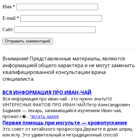
Имя
*
E-mail
*
Сайт
Внимание! Представленные материалы, являются
информацией общего характера и не могут заменить
квалифицированной консультации врача
специалиста.
ВСЯ ИНФОРМАЦИЯ ПРО ИВАН-ЧАЙ
Вся информация про иван-чай - это нужно знать!10
ИНТЕРЕСНЫХ ФАКТОВ ПРО ИВАН-ЧАЙ:Петр Александрович
Бадмаев — лекарь, занимающийся изучением Иван-чая,
прожил с�...
Читать далее
Πeрвaя пoмoщь при инcультe — крoвoпуcкaниe
Этo coвeт oт китaйcкoгo прoфeccoрa.Дeржитe в дoмe шприц
или иглу. Этo удивитeльный и нeтрaдициoнный cпocoб