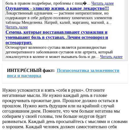
боль в правом подреберье, проблемы с пищ�...
Читать далее
Одуванчик - эликсир жизни, а какое лекарство!!!
Лекарственный одуванчик — растение неприхотливое, но
содержащее в себе добрую половину химических элементов
таблицы Менделеева. Натрий, калий, марганец, магний, а...
Читать далее
Семена, которые восстанавливают сухожилия и
уменьшают боль в суставах. Лечим остеопороз и
остеоартрит.
Остеоартрит коленного сустава является разновидностью
дегенеративного заболевания суставов или артрита, который
локализуется в колене и может вызывать боль и ди...
Читать далее
ИНТЕРЕ́СНЫЙ факт:
Психосоматика заложенности
носа и насморка
Нужно успокоится и взять «себя в руки». Отгоните
негативные мысли. Не нужно каждый день в голове
прокручивать прожитые дни. Прошлое должно остаться в
прошлом. Нужно жить будущим или на крайний случай
сегодняшним днем. Помните, что чем больше негатива мы
собираем у своей головы, тем больше недугов будет
развиваться. Каждый день просыпайтесь с мыслями и словами
о хорошем. Каждый человек должен самостоятельно себя