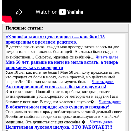
Полезные статьи:
«Хлорофиллипт»: цена вопроса — копейки! 15
проверенных временем рецептов.
В детстве практически каждая моя простуда затягивалась на две
недели или заканчивалась больницей. А сколько было съедено
антибиотиков… Осмотры, мрачные физкабин�...
Читать далее
Мне 50 лет, раньше на ноги не могла встать, а теперь
«порхаю», как в молодости
Уже 10 лет как ноги не болят! Мне 50 лет, хочу предложить тем,
кто страдает от боли в ногах, очень простой, но действенный
рецепт.Лет 10 назад меня начала мучить боль ...
Читать далее
Активированный уголь - кто бы мог подумать!
Это стоит знать! Полный список проблем, которые решает
активированный уголь.Средство от метеоризма и вздутия Газы
бывают у всех нас. В среднем человек испускае�...
Читать далее
В обязательном порядке жую сушеную гвоздику!
Специально зашла к врачу поблагодарить за такой дельный совет.
Лечебные свойства гвоздики широко используются в китайской
медицине. Эта душистая специя способна �...
Читать далее
Целительная луковая шелуха. ЭТО РАБОТАЕТ!!!