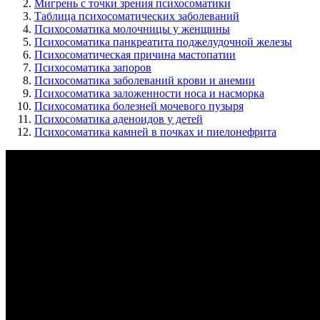
Мигрень с точки зрения психосоматики
Таблица психосоматических заболеваний
Психосоматика молочницы у женщины
Психосоматика панкреатита поджелудочной железы
Психосоматическая причина мастопатии
Психосоматика запоров
Психосоматика заболеваний крови и анемии
Психосоматика заложенности носа и насморка
Психосоматика болезней мочевого пузыря
Психосоматика аденоидов у детей
Психосоматика камней в почках и пиелонефрита