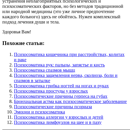
устранения неблагоприятных психологических и
психосоматических факторов, но без методов традиционной
или народной медицины (это уже личное предпочтение
каждого больного) здесь не обойтись. Нужен комплексный
подход лечения души и тела.
Здоровья Вам!
Похожие статьи:
Психосоматика кишечника при расстройствах, колитах
и раке
Психосоматика рук: пальцы, запястье и кисть
Психосоматика спазмов мышц
Психосоматика защемления нерва, сколиоза, боли и
спазмов в затылке
Психосоматика грибка ногтей на ногах и руках
Психосоматика простуды у взрослых
Психосоматические причины герпеса на губах
Бронхиальная астма как психосоматическое заболевание
Психосоматические причины псориаза
Эмоции и психосоматика
Психосоматика аллергии у взрослых и детей
Психосоматика лимфоузлов на шее и в паху