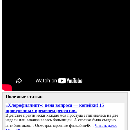
Полезные статьи:
«Хлорофиллипт»: цена вопроса — копейки! 15
проверенных временем рецептов.
В детстве практически каждая моя простуда затягивалась на две
недели или заканчивалась больницей. А сколько было съедено
антибиотиков… Осмотры, мрачные физкабин�...
Читать далее