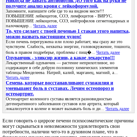
Никогда не давать антибиотик ДО того как на руки не
получите анализ крови с лейкоформулой.
Запомните, напишите себе где то на видном месте!!!
ПОВЫШЕНИЕ лейкоцитов, СОЭ, лимфоцитов - ВИРУС.
ПОВЫШЕНИЕ лейкоцитов, СОЭ, нейтрофилов сегметоядерных и
палочкоядер...
Читать далее
То, что сделает с твоей печенью 1 стакан этого напитка,
можно назвать настоящим чудом!
Если печень перегружена или плохо работает, мы сразу же это
чувствуем. Слабость, нехватка энергии, головокружение, тошнота,
боль в правом подреберье, проблемы с пищ�...
Читать далее
Одуванчик - эликсир жизни, а какое лекарство!!!
Лекарственный одуванчик — растение неприхотливое, но
содержащее в себе добрую половину химических элементов
таблицы Менделеева. Натрий, калий, марганец, магний, а...
Читать далее
Семена, которые восстанавливают сухожилия и
уменьшают боль в суставах. Лечим остеопороз и
остеоартрит.
Остеоартрит коленного сустава является разновидностью
дегенеративного заболевания суставов или артрита, который
локализуется в колене и может вызывать боль и ди...
Читать далее
Если говорить о циррозе печени психосоматические причины
могут скрываться в невозможности удовлетворить свои
потребности, наличии чего-то в духовном плане, что в