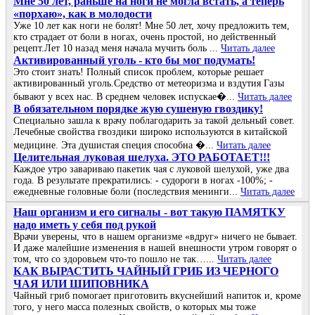
Мне 50 лет, раньше на ноги не могла встать, а теперь
«порхаю», как в молодости
Уже 10 лет как ноги не болят! Мне 50 лет, хочу предложить тем,
кто страдает от боли в ногах, очень простой, но действенный
рецепт.Лет 10 назад меня начала мучить боль ...
Читать далее
Активированный уголь - кто бы мог подумать!
Это стоит знать! Полный список проблем, которые решает
активированный уголь.Средство от метеоризма и вздутия Газы
бывают у всех нас. В среднем человек испускае�...
Читать далее
В обязательном порядке жую сушеную гвоздику!
Специально зашла к врачу поблагодарить за такой дельный совет.
Лечебные свойства гвоздики широко используются в китайской
медицине. Эта душистая специя способна �...
Читать далее
Целительная луковая шелуха. ЭТО РАБОТАЕТ!!!
Каждое утро завариваю пакетик чая с луковой шелухой, уже два
года. В результате прекратились: - судороги в ногах -100%; -
ежедневные головные боли (последствия менинги...
Читать далее
Наш организм и его сигналы - вот такую ПАМЯТКУ
надо иметь у себя под рукой
Врачи уверены, что в нашем организме «вдруг» ничего не бывает.
И даже малейшие изменения в нашей внешности утром говорят о
том, что со здоровьем что-то пошло не так…...
Читать далее
КАК ВЫРАСТИТЬ ЧАЙНЫЙ ГРИБ ИЗ ЧЕРНОГО
ЧАЯ ИЛИ ШИПОВНИКА
Чайный гриб помогает приготовить вкуснейший напиток и, кроме
того, у него масса полезных свойств, о которых мы тоже