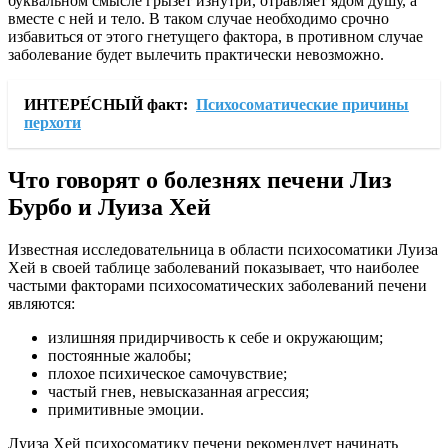
буквальном смысле грызет изнутри, отравляет ядом душу, а
вместе с ней и тело. В таком случае необходимо срочно
избавиться от этого гнетущего фактора, в противном случае
заболевание будет вылечить практически невозможно.
ИНТЕРЕ́СНЫЙ факт:
Психосоматические причины
перхоти
Что говорят о болезнях печени Лиз
Бурбо и Луиза Хей
Известная исследовательница в области психосоматики Луиза
Хей в своей таблице заболеваний показывает, что наиболее
частыми факторами психосоматических заболеваний печени
являются:
излишняя придирчивость к себе и окружающим;
постоянные жалобы;
плохое психическое самочувствие;
частый гнев, невысказанная агрессия;
примитивные эмоции.
Луиза Хей психосоматику печени рекомендует начинать