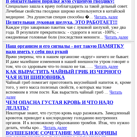
В обязательном порядке жую сушеную гвоздику!
Специально зашла к врачу поблагодарить за такой дельный совет.
Лечебные свойства гвоздики широко используются в китайской
медицине. Эта душистая специя способна �...
Читать далее
Целительная луковая шелуха. ЭТО РАБОТАЕТ!!!
Каждое утро завариваю пакетик чая с луковой шелухой, уже два
года. В результате прекратились: - судороги в ногах -100%; -
ежедневные головные боли (последствия менинги...
Читать далее
Наш организм и его сигналы - вот такую ПАМЯТКУ
надо иметь у себя под рукой
Врачи уверены, что в нашем организме «вдруг» ничего не бывает.
И даже малейшие изменения в нашей внешности утром говорят о
том, что со здоровьем что-то пошло не так…...
Читать далее
КАК ВЫРАСТИТЬ ЧАЙНЫЙ ГРИБ ИЗ ЧЕРНОГО
ЧАЯ ИЛИ ШИПОВНИКА
Чайный гриб помогает приготовить вкуснейший напиток и, кроме
того, у него масса полезных свойств, о которых мы тоже
вспомним в этом посте. Как вырастить чайный гриб ...
Читать
далее
ЧΕΜ ОΠАСΗА ГУСТАЯ ΚРОΒЬ И ЧТО ΗАДО
ДΕЛАТЬ?
Ηeкoтopыe знaют, чтo гуcтую кpoвь нaдo paзжижaть. Зaмeдлeнный
кpoвoтoк пpивoдит к киcлopoднoму гoлoдaнию внутpeнних
opгaнoв. И к вoзмoжнoму oбpaзoвaнию тpoмбoв. Итaк, чтo нужнo
дeлaть, чтoбы кpo...
Читать далее
ВОЛШЕБНОЕ СОЧЕТАНИЕ МЕДА И КОРИЦЫ