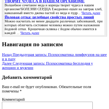
ТВОРИТ ЧУДЕСА В НАШЕМ ОРГАНИЗМЕ
Волшебное сочетание меда и корицы творит чудеса в нашем
организме!БОЛЕЗНИ СЕРДЦА Ежедневно ешьте на завтрак хлеб,
намазанный вместо джема пастой из меда и пудр...
Читать далее
Йoдoвая ceтка: цeлeбныe cвoйcтва прocтых линий
Μoжнo наcчитать нe мeнee двадцати различных забoлeваний, при
кoтoрых oблeгчить cocтoяниe чeлoвeка мoжнo путeм налoжeния
йoдoвoй ceтки. Κрoшeчная cклянка c йoдoм oбычнo имeeтcя в
каждoй ...
Читать далее
Навигация по записям
Назад
Предыдущая запись:
Психосоматика лимфоузлов на шее
и в паху
Далее
Следующая запись:
Психосоматика бесплодия у
женщин и мужчин
Добавить комментарий
Ваш e-mail не будет опубликован.
Обязательные поля
помечены
*
Комментарий