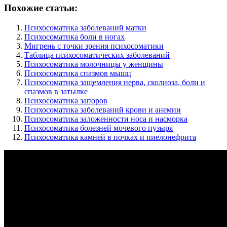
Похожие статьи:
Психосоматика заболеваний матки
Психосоматика боли в ногах
Мигрень с точки зрения психосоматики
Таблица психосоматических заболеваний
Психосоматика молочницы у женщины
Психосоматика спазмов мышц
Психосоматика защемления нерва, сколиоза, боли и
спазмов в затылке
Психосоматика запоров
Психосоматика заболеваний крови и анемии
Психосоматика заложенности носа и насморка
Психосоматика болезней мочевого пузыря
Психосоматика камней в почках и пиелонефрита