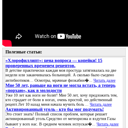
Полезные статьи:
«Хлорофиллипт»: цена вопроса — копейки! 15
проверенных временем рецептов.
В детстве практически каждая моя простуда затягивалась на две
недели или заканчивалась больницей. А сколько было съедено
антибиотиков… Осмотры, мрачные физкабин�...
Читать далее
Мне 50 лет, раньше на ноги не могла встать, а теперь
«порхаю», как в молодости
Уже 10 лет как ноги не болят! Мне 50 лет, хочу предложить тем,
кто страдает от боли в ногах, очень простой, но действенный
рецепт.Лет 10 назад меня начала мучить боль ...
Читать далее
Активированный уголь - кто бы мог подумать!
Это стоит знать! Полный список проблем, которые решает
активированный уголь.Средство от метеоризма и вздутия Газы
бывают у всех нас. В среднем человек испускае�...
Читать далее