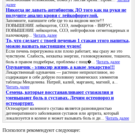
далее
Никогда не давать антибиотик ДО того как на руки не
получите анализ крови с лейкоформулой.
Запомните, напишите себе где то на видном месте!!!
ПОВЫШЕНИЕ лейкоцитов, СОЭ, лимфоцитов - ВИРУС.
ПОВЫШЕНИЕ лейкоцитов, СОЭ, нейтрофилов сегметоядерных и
палочкоядер...
Читать далее
То, что сделает с твоей печенью 1 стакан этого напитка,
можно назвать настоящим чудом!
Если печень перегружена или плохо работает, мы сразу же это
чувствуем. Слабость, нехватка энергии, головокружение, тошнота,
боль в правом подреберье, проблемы с пищ�...
Читать далее
Одуванчик - эликсир жизни, а какое лекарство!!!
Лекарственный одуванчик — растение неприхотливое, но
содержащее в себе добрую половину химических элементов
таблицы Менделеева. Натрий, калий, марганец, магний, а...
Читать далее
Семена, которые восстанавливают сухожилия и
уменьшают боль в суставах. Лечим остеопороз и
остеоартрит.
Остеоартрит коленного сустава является разновидностью
дегенеративного заболевания суставов или артрита, который
локализуется в колене и может вызывать боль и ди...
Читать далее
Психологи рекомендуют следующее: