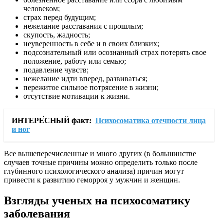
человеком;
страх перед будущим;
нежелание расставания с прошлым;
скупость, жадность;
неуверенность в себе и в своих близких;
подсознательный или осознанный страх потерять свое
положение, работу или семью;
подавление чувств;
нежелание идти вперед, развиваться;
пережитое сильное потрясение в жизни;
отсутствие мотивации к жизни.
ИНТЕРЕ́СНЫЙ факт:
Психосоматика отечности лица
и ног
Все вышеперечисленные и много других (в большинстве
случаев точные причины можно определить только после
глубинного психологического анализа) причин могут
привести к развитию геморроя у мужчин и женщин.
Взгляды ученых на психосоматику
заболевания