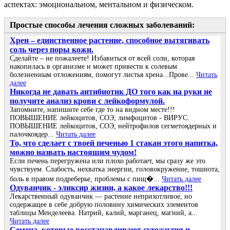
аспектах: эмоциональном, ментальном и физическом.
Простые способы лечения сложных заболеваний:
Хрен – единственное растение, способное вытягивать
соль через поры кожи.
Сделайте – не пожалеете! Избавиться от всей соли, которая
накопилась в организме и может привести к солевым
болезненным отложениям, помогут листья хрена...Прове...
Читать
далее
Никогда не давать антибиотик ДО того как на руки не
получите анализ крови с лейкоформулой.
Запомните, напишите себе где то на видном месте!!!
ПОВЫШЕНИЕ лейкоцитов, СОЭ, лимфоцитов - ВИРУС.
ПОВЫШЕНИЕ лейкоцитов, СОЭ, нейтрофилов сегметоядерных и
палочкоядер...
Читать далее
То, что сделает с твоей печенью 1 стакан этого напитка,
можно назвать настоящим чудом!
Если печень перегружена или плохо работает, мы сразу же это
чувствуем. Слабость, нехватка энергии, головокружение, тошнота,
боль в правом подреберье, проблемы с пищ�...
Читать далее
Одуванчик - эликсир жизни, а какое лекарство!!!
Лекарственный одуванчик — растение неприхотливое, но
содержащее в себе добрую половину химических элементов
таблицы Менделеева. Натрий, калий, марганец, магний, а...
Читать далее
Семена, которые восстанавливают сухожилия и