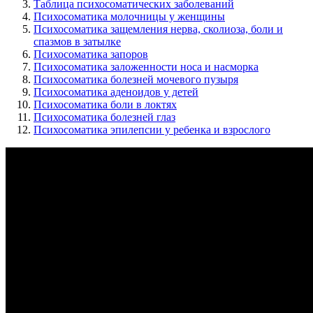
Таблица психосоматических заболеваний
Психосоматика молочницы у женщины
Психосоматика защемления нерва, сколиоза, боли и
спазмов в затылке
Психосоматика запоров
Психосоматика заложенности носа и насморка
Психосоматика болезней мочевого пузыря
Психосоматика аденоидов у детей
Психосоматика боли в локтях
Психосоматика болезней глаз
Психосоматика эпилепсии у ребенка и взрослого