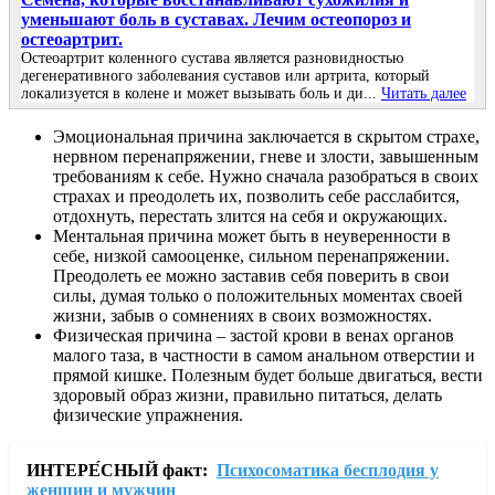
уменьшают боль в суставах. Лечим остеопороз и
остеоартрит.
Остеоартрит коленного сустава является разновидностью
дегенеративного заболевания суставов или артрита, который
локализуется в колене и может вызывать боль и ди...
Читать далее
Эмоциональная причина заключается в скрытом страхе,
нервном перенапряжении, гневе и злости, завышенным
требованиям к себе. Нужно сначала разобраться в своих
страхах и преодолеть их, позволить себе расслабится,
отдохнуть, перестать злится на себя и окружающих.
Ментальная причина может быть в неуверенности в
себе, низкой самооценке, сильном перенапряжении.
Преодолеть ее можно заставив себя поверить в свои
силы, думая только о положительных моментах своей
жизни, забыв о сомнениях в своих возможностях.
Физическая причина – застой крови в венах органов
малого таза, в частности в самом анальном отверстии и
прямой кишке. Полезным будет больше двигаться, вести
здоровый образ жизни, правильно питаться, делать
физические упражнения.
ИНТЕРЕ́СНЫЙ факт:
Психосоматика бесплодия у
женщин и мужчин