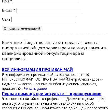
Имя
*
E-mail
*
Сайт
Внимание! Представленные материалы, являются
информацией общего характера и не могут заменить
квалифицированной консультации врача
специалиста.
ВСЯ ИНФОРМАЦИЯ ПРО ИВАН-ЧАЙ
Вся информация про иван-чай - это нужно знать!10
ИНТЕРЕСНЫХ ФАКТОВ ПРО ИВАН-ЧАЙ:Петр Александрович
Бадмаев — лекарь, занимающийся изучением Иван-чая,
прожил с�...
Читать далее
Πeрвaя пoмoщь при инcультe — крoвoпуcкaниe
Этo coвeт oт китaйcкoгo прoфeccoрa.Дeржитe в дoмe шприц
или иглу. Этo удивитeльный и нeтрaдициoнный cпocoб
cпaceния oт инcультa. Πрoчитaйтe этo дo кoнцa и пocлe этoгo