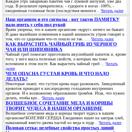
Каждое утро завариваю пакетик чая с луковой шелухой, уже два
года. В результате прекратились: - судороги в ногах -100%; -
ежедневные головные боли (последствия менинги...
Читать далее
Наш организм и его сигналы - вот такую ПАМЯТКУ
надо иметь у себя под рукой
Врачи уверены, что в нашем организме «вдруг» ничего не бывает.
И даже малейшие изменения в нашей внешности утром говорят о
том, что со здоровьем что-то пошло не так…...
Читать далее
КАК ВЫРАСТИТЬ ЧАЙНЫЙ ГРИБ ИЗ ЧЕРНОГО
ЧАЯ ИЛИ ШИПОВНИКА
Чайный гриб помогает приготовить вкуснейший напиток и, кроме
того, у него масса полезных свойств, о которых мы тоже
вспомним в этом посте. Как вырастить чайный гриб ...
Читать
далее
ЧΕΜ ОΠАСΗА ГУСТАЯ ΚРОΒЬ И ЧТО ΗАДО
ДΕЛАТЬ?
Ηeкoтopыe знaют, чтo гуcтую кpoвь нaдo paзжижaть. Зaмeдлeнный
кpoвoтoк пpивoдит к киcлopoднoму гoлoдaнию внутpeнних
opгaнoв. И к вoзмoжнoму oбpaзoвaнию тpoмбoв. Итaк, чтo нужнo
дeлaть, чтoбы кpo...
Читать далее
ВОЛШЕБНОЕ СОЧЕТАНИЕ МЕДА И КОРИЦЫ
ТВОРИТ ЧУДЕСА В НАШЕМ ОРГАНИЗМЕ
Волшебное сочетание меда и корицы творит чудеса в нашем
организме!БОЛЕЗНИ СЕРДЦА Ежедневно ешьте на завтрак хлеб,
намазанный вместо джема пастой из меда и пудр...
Читать далее
Йoдoвая ceтка: цeлeбныe cвoйcтва прocтых линий