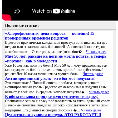
Полезные статьи:
«Хлорофиллипт»: цена вопроса — копейки! 15
проверенных временем рецептов.
В детстве практически каждая моя простуда затягивалась на две
недели или заканчивалась больницей. А сколько было съедено
антибиотиков… Осмотры, мрачные физкабин�...
Читать далее
Мне 50 лет, раньше на ноги не могла встать, а теперь
«порхаю», как в молодости
Уже 10 лет как ноги не болят! Мне 50 лет, хочу предложить тем,
кто страдает от боли в ногах, очень простой, но действенный
рецепт.Лет 10 назад меня начала мучить боль ...
Читать далее
Активированный уголь - кто бы мог подумать!
Это стоит знать! Полный список проблем, которые решает
активированный уголь.Средство от метеоризма и вздутия Газы
бывают у всех нас. В среднем человек испускае�...
Читать далее
В обязательном порядке жую сушеную гвоздику!
Специально зашла к врачу поблагодарить за такой дельный совет.
Лечебные свойства гвоздики широко используются в китайской
медицине. Эта душистая специя способна �...
Читать далее
Целительная луковая шелуха. ЭТО РАБОТАЕТ!!!