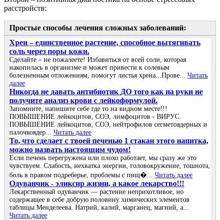
расстройств:
Простые способы лечения сложных заболеваний:
Хрен – единственное растение, способное вытягивать
соль через поры кожи.
Сделайте – не пожалеете! Избавиться от всей соли, которая
накопилась в организме и может привести к солевым
болезненным отложениям, помогут листья хрена...Прове...
Читать
далее
Никогда не давать антибиотик ДО того как на руки не
получите анализ крови с лейкоформулой.
Запомните, напишите себе где то на видном месте!!!
ПОВЫШЕНИЕ лейкоцитов, СОЭ, лимфоцитов - ВИРУС.
ПОВЫШЕНИЕ лейкоцитов, СОЭ, нейтрофилов сегметоядерных и
палочкоядер...
Читать далее
То, что сделает с твоей печенью 1 стакан этого напитка,
можно назвать настоящим чудом!
Если печень перегружена или плохо работает, мы сразу же это
чувствуем. Слабость, нехватка энергии, головокружение, тошнота,
боль в правом подреберье, проблемы с пищ�...
Читать далее
Одуванчик - эликсир жизни, а какое лекарство!!!
Лекарственный одуванчик — растение неприхотливое, но
содержащее в себе добрую половину химических элементов
таблицы Менделеева. Натрий, калий, марганец, магний, а...
Читать далее