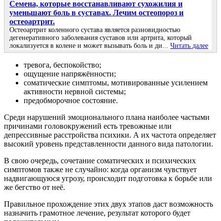
Семена, которые восстанавливают сухожилия и
уменьшают боль в суставах. Лечим остеопороз и
остеоартрит.
Остеоартрит коленного сустава является разновидностью
дегенеративного заболевания суставов или артрита, который
локализуется в колене и может вызывать боль и ди...
Читать далее
тревога, беспокойство;
ощущение напряжённости;
соматические симптомы, мотивированные усилением
активности нервной системы;
предобморочное состояние.
Среди нарушений эмоционального плана наиболее частыми
причинами головокружений есть тревожные или
депрессивные расстройства психики. А их частота определяет
высокий уровень представленности данного вида патологии.
В свою очередь, сочетание соматических и психических
симптомов также не случайно: когда организм чувствует
надвигающуюся угрозу, происходит подготовка к борьбе или
же бегство от неё.
Правильное прохождение этих двух этапов даст возможность
назначить грамотное лечение, результат которого будет