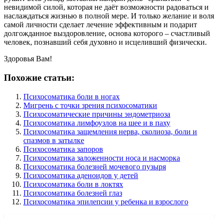
невидимой силой, которая не даёт возможности радоваться и
наслаждаться жизнью в полной мере. И только желание и воля
самой личности сделает лечение эффективным и подарит
долгожданное выздоровление, основа которого – счастливый
человек, познавший себя духовно и исцеливший физически.
Здоровья Вам!
Похожие статьи:
Психосоматика боли в ногах
Мигрень с точки зрения психосоматики
Психосоматические причины эндометриоза
Психосоматика лимфоузлов на шее и в паху
Психосоматика защемления нерва, сколиоза, боли и
спазмов в затылке
Психосоматика запоров
Психосоматика заложенности носа и насморка
Психосоматика болезней мочевого пузыря
Психосоматика аденоидов у детей
Психосоматика боли в локтях
Психосоматика болезней глаз
Психосоматика эпилепсии у ребенка и взрослого