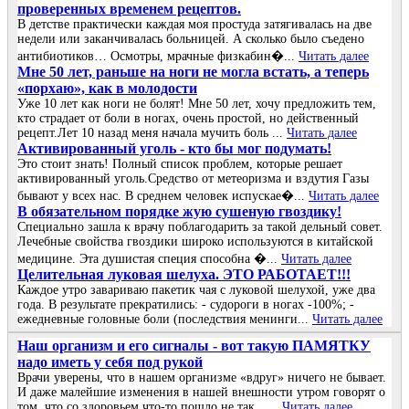
проверенных временем рецептов.
В детстве практически каждая моя простуда затягивалась на две
недели или заканчивалась больницей. А сколько было съедено
антибиотиков… Осмотры, мрачные физкабин�...
Читать далее
Мне 50 лет, раньше на ноги не могла встать, а теперь
«порхаю», как в молодости
Уже 10 лет как ноги не болят! Мне 50 лет, хочу предложить тем,
кто страдает от боли в ногах, очень простой, но действенный
рецепт.Лет 10 назад меня начала мучить боль ...
Читать далее
Активированный уголь - кто бы мог подумать!
Это стоит знать! Полный список проблем, которые решает
активированный уголь.Средство от метеоризма и вздутия Газы
бывают у всех нас. В среднем человек испускае�...
Читать далее
В обязательном порядке жую сушеную гвоздику!
Специально зашла к врачу поблагодарить за такой дельный совет.
Лечебные свойства гвоздики широко используются в китайской
медицине. Эта душистая специя способна �...
Читать далее
Целительная луковая шелуха. ЭТО РАБОТАЕТ!!!
Каждое утро завариваю пакетик чая с луковой шелухой, уже два
года. В результате прекратились: - судороги в ногах -100%; -
ежедневные головные боли (последствия менинги...
Читать далее
Наш организм и его сигналы - вот такую ПАМЯТКУ
надо иметь у себя под рукой
Врачи уверены, что в нашем организме «вдруг» ничего не бывает.
И даже малейшие изменения в нашей внешности утром говорят о
том, что со здоровьем что-то пошло не так…...
Читать далее