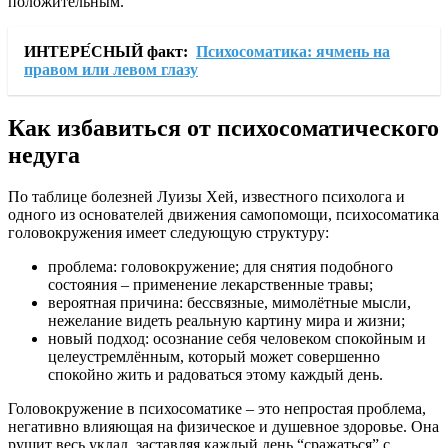
положительным.
ИНТЕРЕ́СНЫЙ факт:
Психосоматика: ячмень на
правом или левом глазу
Как избавиться от психосоматического
недуга
По таблице болезней Луизы Хей, известного психолога и
одного из основателей движения самопомощи, психосоматика
головокружения имеет следующую структуру:
проблема: головокружение; для снятия подобного
состояния – применение лекарственные травы;
вероятная причина: бессвязные, мимолётные мысли,
нежелание видеть реальную картину мира и жизни;
новый подход: осознание себя человеком спокойным и
целеустремлённым, который может совершенно
спокойно жить и радоваться этому каждый день.
Головокружение в психосоматике – это непростая проблема,
негативно влияющая на физическое и душевное здоровье. Она
рушит весь уклад, заставляя каждый день “сражаться” с