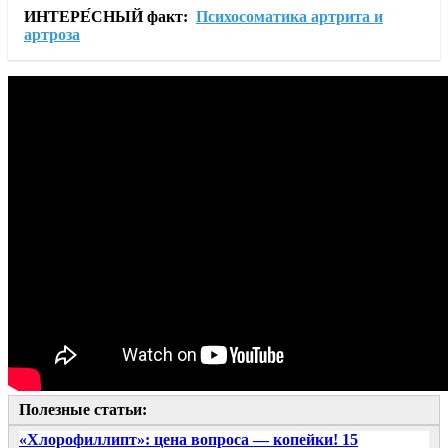
ИНТЕРЕ́СНЫЙ факт:
Психосоматика артрита и
артроза
Полезные статьи:
«Хлорофиллипт»: цена вопроса — копейки! 15