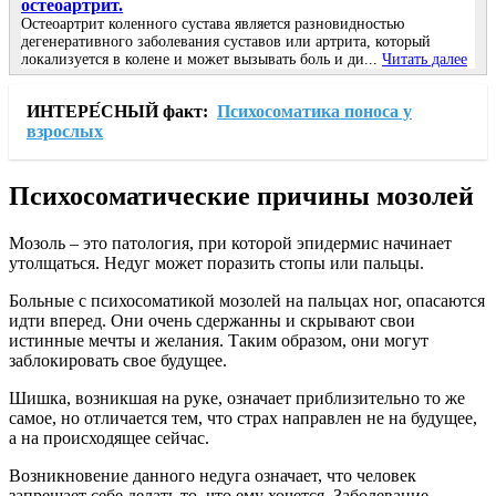
остеоартрит.
Остеоартрит коленного сустава является разновидностью
дегенеративного заболевания суставов или артрита, который
локализуется в колене и может вызывать боль и ди...
Читать далее
ИНТЕРЕ́СНЫЙ факт:
Психосоматика поноса у
взрослых
Психосоматические причины мозолей
Мозоль – это патология, при которой эпидермис начинает
утолщаться. Недуг может поразить стопы или пальцы.
Больные с психосоматикой мозолей на пальцах ног, опасаются
идти вперед. Они очень сдержанны и скрывают свои
истинные мечты и желания. Таким образом, они могут
заблокировать свое будущее.
Шишка, возникшая на руке, означает приблизительно то же
самое, но отличается тем, что страх направлен не на будущее,
а на происходящее сейчас.
Возникновение данного недуга означает, что человек
запрещает себе делать то, что ему хочется. Заболевание