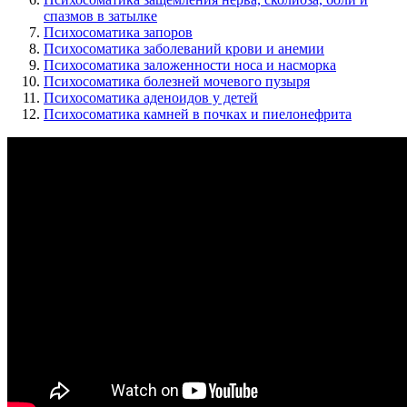
спазмов в затылке
Психосоматика запоров
Психосоматика заболеваний крови и анемии
Психосоматика заложенности носа и насморка
Психосоматика болезней мочевого пузыря
Психосоматика аденоидов у детей
Психосоматика камней в почках и пиелонефрита