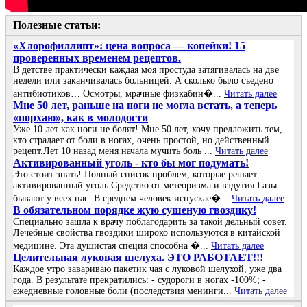
Полезные статьи:
«Хлорофиллипт»: цена вопроса — копейки! 15
проверенных временем рецептов.
В детстве практически каждая моя простуда затягивалась на две
недели или заканчивалась больницей. А сколько было съедено
антибиотиков… Осмотры, мрачные физкабин�...
Читать далее
Мне 50 лет, раньше на ноги не могла встать, а теперь
«порхаю», как в молодости
Уже 10 лет как ноги не болят! Мне 50 лет, хочу предложить тем,
кто страдает от боли в ногах, очень простой, но действенный
рецепт.Лет 10 назад меня начала мучить боль ...
Читать далее
Активированный уголь - кто бы мог подумать!
Это стоит знать! Полный список проблем, которые решает
активированный уголь.Средство от метеоризма и вздутия Газы
бывают у всех нас. В среднем человек испускае�...
Читать далее
В обязательном порядке жую сушеную гвоздику!
Специально зашла к врачу поблагодарить за такой дельный совет.
Лечебные свойства гвоздики широко используются в китайской
медицине. Эта душистая специя способна �...
Читать далее
Целительная луковая шелуха. ЭТО РАБОТАЕТ!!!
Каждое утро завариваю пакетик чая с луковой шелухой, уже два
года. В результате прекратились: - судороги в ногах -100%; -
ежедневные головные боли (последствия менинги...
Читать далее