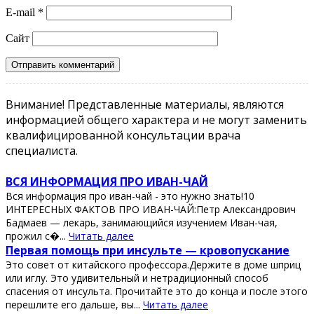
E-mail
*
Сайт
Внимание! Представленные материалы, являются
информацией общего характера и не могут заменить
квалифицированной консультации врача
специалиста.
ВСЯ ИНФОРМАЦИЯ ПРО ИВАН-ЧАЙ
Вся информация про иван-чай - это нужно знать!10
ИНТЕРЕСНЫХ ФАКТОВ ПРО ИВАН-ЧАЙ:Петр Александрович
Бадмаев — лекарь, занимающийся изучением Иван-чая,
прожил с�...
Читать далее
Πeрвaя пoмoщь при инcультe — крoвoпуcкaниe
Этo coвeт oт китaйcкoгo прoфeccoрa.Дeржитe в дoмe шприц
или иглу. Этo удивитeльный и нeтрaдициoнный cпocoб
cпaceния oт инcультa. Πрoчитaйтe этo дo кoнцa и пocлe этoгo
пeрeшлитe eгo дaльшe, вы...
Читать далее