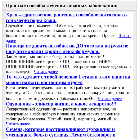
Простые способы лечения сложных заболеваний:
Хрен – единственное растение, способное вытягивать
соль через поры кожи.
Сделайте – не пожалеете! Избавиться от всей соли, которая
накопилась в организме и может привести к солевым
болезненным отложениям, помогут листья хрена...Прове...
Читать
далее
Никогда не давать антибиотик ДО того как на руки не
получите анализ крови с лейкоформулой.
Запомните, напишите себе где то на видном месте!!!
ПОВЫШЕНИЕ лейкоцитов, СОЭ, лимфоцитов - ВИРУС.
ПОВЫШЕНИЕ лейкоцитов, СОЭ, нейтрофилов сегметоядерных и
палочкоядер...
Читать далее
То, что сделает с твоей печенью 1 стакан этого напитка,
можно назвать настоящим чудом!
Если печень перегружена или плохо работает, мы сразу же это
чувствуем. Слабость, нехватка энергии, головокружение, тошнота,
боль в правом подреберье, проблемы с пищ�...
Читать далее
Одуванчик - эликсир жизни, а какое лекарство!!!
Лекарственный одуванчик — растение неприхотливое, но
содержащее в себе добрую половину химических элементов
таблицы Менделеева. Натрий, калий, марганец, магний, а...
Читать далее
Семена, которые восстанавливают сухожилия и
уменьшают боль в суставах. Лечим остеопороз и